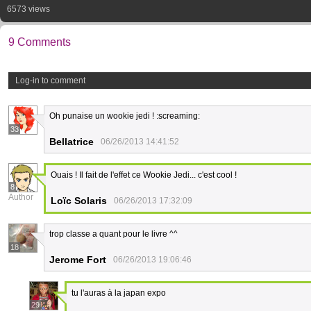
6573 views
9 Comments
Log-in to comment
Oh punaise un wookie jedi ! :screaming:
33
Bellatrice
06/26/2013 14:41:52
Ouais ! Il fait de l'effet ce Wookie Jedi... c'est cool !
8
Author
Loïc Solaris
06/26/2013 17:32:09
trop classe a quant pour le livre ^^
18
Jerome Fort
06/26/2013 19:06:46
tu l'auras à la japan expo
29