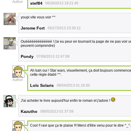
Author
stef84
06/26/2013 19:21:45
youpi vite vous voir ^^
18
Jerome Fort
06/27/2013 23:30:12
Ouééééééééééééé ! j'ai eu peur en tournant la page de ne pas voir un
peuvent comprendre)
31
Pondy
07/08/2013 22:47:08
Ah bah oui ! Star wars, visuellement, ça doit toujours commenc
cette règle établi ^^.
8
Author
Loïc Solaris
08/04/2013 01:18:30
J'ai acheter le livre aujourd'hui enfin le roman et j'adore !
1
Kazutho
08/05/2013 01:37:59
Cool !! ravi que ça te plaise !!! Merci d'être venu pour le dire ^_^.
8