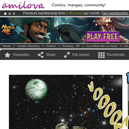
Comics, mangas, community!
Premium membership from
3.95 euros
per month !
Get membership
Already 134393
members
and 1208
comics & mangas!
.
Amilova
Kickstarter is now LIVE
!.
Home
>
Comics Directory
>
Comics
>
Fantasy - SF
>
Les Héros De La Force
>
Ch.
Favourites
Share
Full screen
Thumbnails