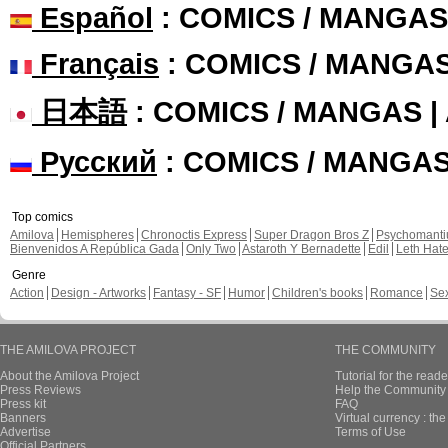
Español
: COMICS / MANGAS
Français
: COMICS / MANGA
日本語
: COMICS / MANGAS 
Русский
: COMICS / MANGA
Top comics
Amilova
Hemispheres
Chronoctis Express
Super Dragon Bros Z
Psychomant
Bienvenidos A República Gada
Only Two
Astaroth Y Bernadette
Edil
Leth Hat
Genre
Action
Design - Artworks
Fantasy - SF
Humor
Children's books
Romance
Se
THE AMILOVA PROJECT
THE COMMUNITY
About the Amilova Project
Tutorial for the reade
Press Reviews
Help the Community 
Press kit
FAQ
Banners
Virtual currency : th
Advertise
Terms of Use
Official Partners