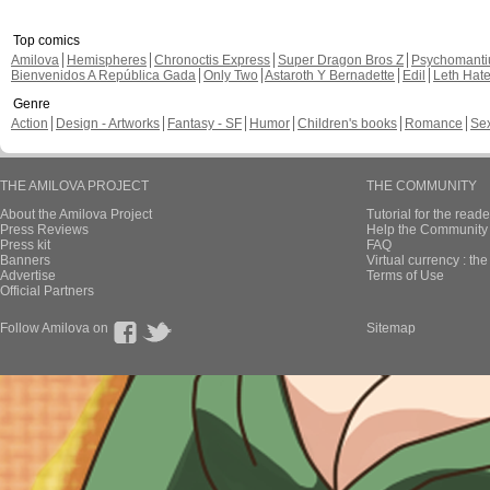
Top comics
Amilova
Hemispheres
Chronoctis Express
Super Dragon Bros Z
Psychomant
Bienvenidos A República Gada
Only Two
Astaroth Y Bernadette
Edil
Leth Hat
Genre
Action
Design - Artworks
Fantasy - SF
Humor
Children's books
Romance
Se
THE AMILOVA PROJECT
THE COMMUNITY
About the Amilova Project
Tutorial for the reade
Press Reviews
Help the Community 
Press kit
FAQ
Banners
Virtual currency : th
Advertise
Terms of Use
Official Partners
Follow Amilova on
Sitemap