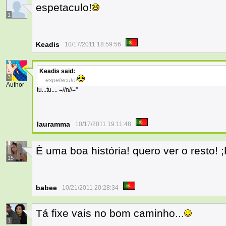
espetaculo!
1
Keadis
10/17/2011 18:59:56
Keadis
said:
3
espetaculo!
Author
tu...tu.... =//n//=''
lauramma
10/17/2011 19:11:48
È uma boa história! quero ver o resto! 
15
babee
10/21/2011 20:28:34
Tá fixe vais no bom caminho...
1