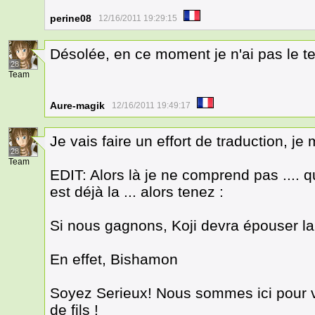
perine08
12/16/2011 19:29:15
Désolée, en ce moment je n'ai pas le t
28
Team
Aure-magik
12/16/2011 19:49:17
Je vais faire un effort de traduction, je
28
Team
EDIT: Alors là je ne comprend pas .... qu
est déjà la ... alors tenez :
Si nous gagnons, Koji devra épouser l
En effet, Bishamon
Soyez Serieux! Nous sommes ici pour 
de fils !