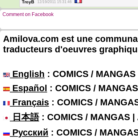
TroyB
12/19/2011 15:31:46
Comment on Facebook
Amilova.com est une communauté
traducteurs d'oeuvres graphiqu
English
: COMICS / MANGAS
Español
: COMICS / MANGAS
Français
: COMICS / MANGA
日本語
: COMICS / MANGAS 
Русский
: COMICS / MANGA