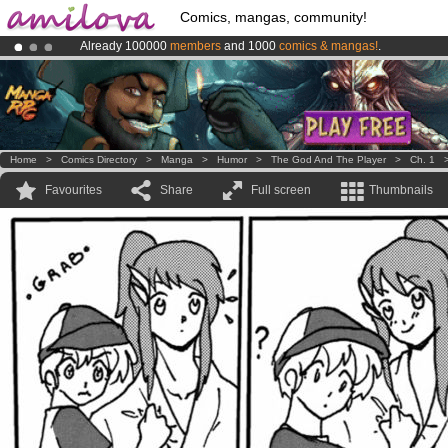
Comics, mangas, community!
Already 100000
members
and 1000
comics & mangas!
.
Amilova
Kickstarter is now LIVE
!.
Premium membership from
3.95 euros
per month !
Get membership
Home
>
Comics Directory
>
Manga
>
Humor
>
The God And The Player
>
Ch. 1
Favourites
Share
Full screen
Thumbnails