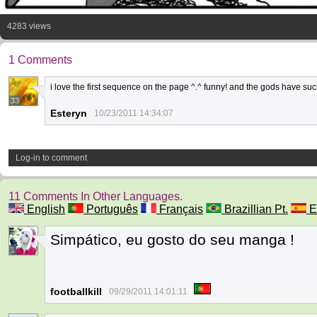
4283 views
1 Comments
i love the first sequence on the page ^.^ funny! and the gods have suc
33
Esteryn
10/23/2011 14:34:07
Log-in to comment
11 Comments In Other Languages.
English
Português
Français
Brazillian Pt.
E
Simpático, eu gosto do seu manga !
1
footballkill
09/29/2011 14:01:11