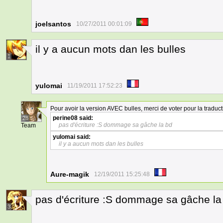
joelsantos
10/27/2011 00:01:09
il y a aucun mots dan les bulles
1
yulomai
11/19/2011 17:52:23
Pour avoir la version AVEC bulles, merci de voter pour la traduct
perine08
said:
28
pas d'écriture :S dommage sa gâche la bd
Team
yulomai
said:
il y a aucun mots dan les bulles
Aure-magik
12/19/2011 15:25:48
pas d'écriture :S dommage sa gâche la
3