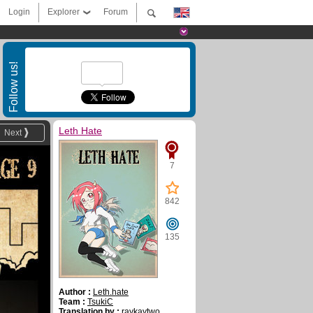
Login
Explorer
Forum
Follow us!
Leth Hate
Next
7
842
135
Author :
Leth.hate
Team :
TsukiC
Translation by :
raykaytwo