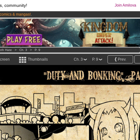
s, community!
Join Amilova
comics & mangas!
.
os
per month !
Get membership now
eth Hate
>
Ch. 3
>
P. 9
screen
Thumbnails
Ch. 3
P. 9
Prev.