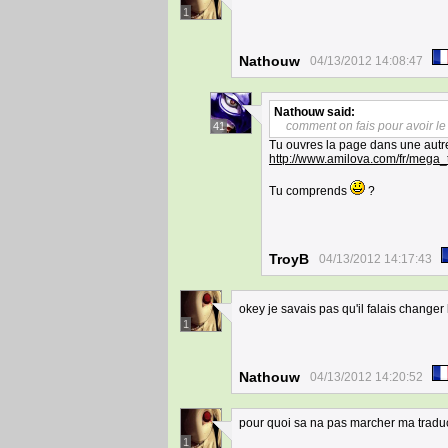
1
Nathouw
04/13/2012 14:08:47
Nathouw
said:
comment on fais pour avoir le 
41
Tu ouvres la page dans une autr
http://www.amilova.com/fr/mega_
Tu comprends
?
TroyB
04/13/2012 14:17:43
okey je savais pas qu'il falais change
1
Nathouw
04/13/2012 14:20:52
pour quoi sa na pas marcher ma traduc
1