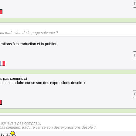
T
ma traduction de la page suivante ?
tions à ta traduction et la publier.
T
ais pas compris x)
omment traduire car se son des expressions désolé :/
T
r dsl javais pas compris x)
 pas comment traduire car se son des expressions désolé :/
ésultat
.