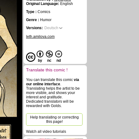
Original Language:
English
Type :
Comics
Genre :
Humor
Versions:
Deutsch
leth.amilova.com
by
nc
nd
Translate this comic !
You can translate this comic
via
our online interface
.
Translating helps the artist to be
more visible, and shows your
interest and gratitude.
Dedicated translators will be
rewarded with Golds.
Help translating or correcting
this page!
tet
Watch all video tutorials
chen