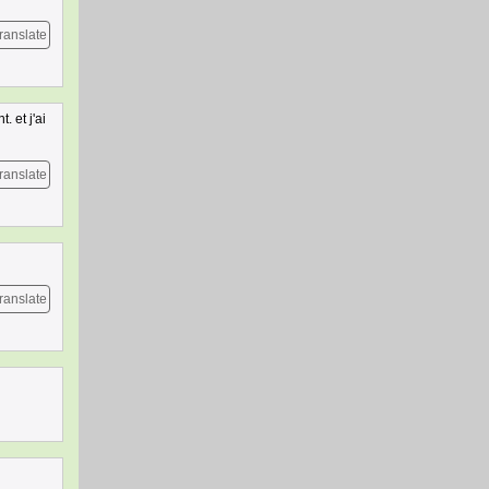
ranslate
. et j'ai
ranslate
ranslate