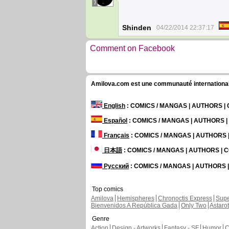
7
Shinden
04/22/2014 22:37:17
Comment on Facebook
Amilova.com est une communauté internationale 
English
: COMICS / MANGAS | AUTHORS 
Español
: COMICS / MANGAS | AUTHORS 
Français
: COMICS / MANGAS | AUTHORS
日本語
: COMICS / MANGAS | AUTHORS |
Русский
: COMICS / MANGAS | AUTHORS
Top comics
Amilova
Hemispheres
Chronoctis Express
Supe
Bienvenidos A República Gada
Only Two
Astaro
Genre
Action
Design - Artworks
Fantasy - SF
Humor
C