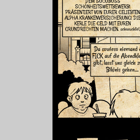
DEM SUCUBUSS
SCHÖNHEITSWETTBEWERB!
PRÄSENTIERT VON EURER GELIEBTEN
ALPHA KRANKENVERSICHERUNG! DI
KERLE DIE GELD MIT EUREN
GRUNDRECHTEN MACHEN. schwuchtel
Da sowieso niemand 
FICK auf die Abendkl
gibt, lasst uns gleich 
Bikinis gehen...