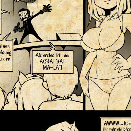
E
.
einen
eidung
Als erstes Tritt an:
zu den
AGRAT BAT
MAHLAT!
AWWW... Könn
ihr mir ein bis