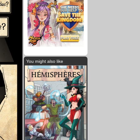
 das?
te?
You might also like