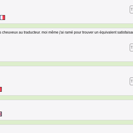
T
es cheuveux au traducteur. moi même j'ai ramé pour trouver un équivalent satisfaisant
T
T