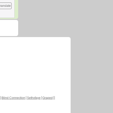
ranslate
Blind Connection
Sethxfaye
Graped