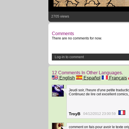
2705 views
Comments
There are no comments for now.
Log-in to comment
12 Comments In Other Languages.
English
Español
Français
Jeudi soir, l'heure d'une petite traduc
Continuez de lire cet excellent comics,
41
TroyB
04/12/2012 23:00:59
comment on fais pour avoir le texte ori