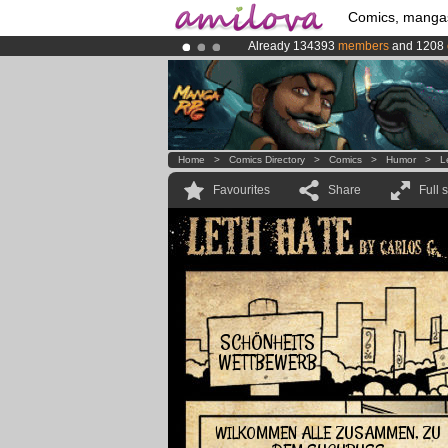
Comics, manga
Already 134393
members
and 1208
Amilova
Kickstarter is now LIVE
!.
Premium membership from
3.95 eur
Home
>
Comics Directory
>
Comics
>
Humor
>
L
Favourites
Share
Full 
SCHÖNHEITS
WETTBEWERB
WILKOMMEN ALLE ZUSAMMEN, ZU