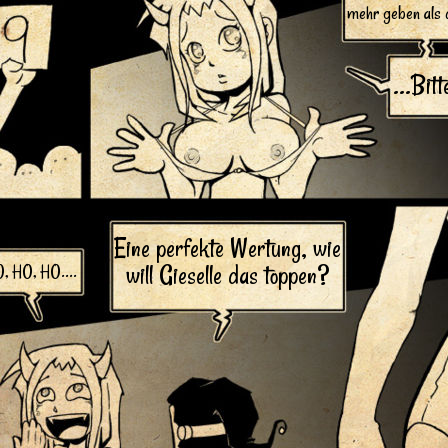
mehr geben als
...Bit
Eine perfekte Wertung, wie
will Gieselle das toppen?
, HO, HO....