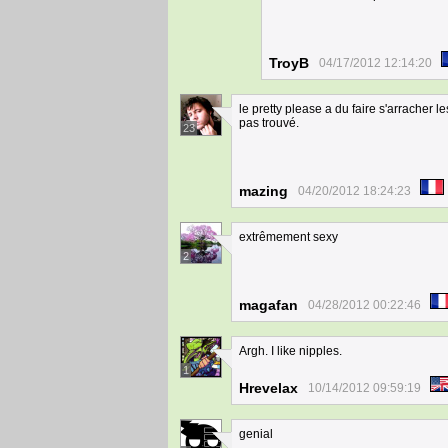
TroyB
04/17/2012 12:14:20
le pretty please a du faire s'arracher l
pas trouvé.
23
mazing
04/20/2012 18:24:23
extrêmement sexy
2
magafan
04/28/2012 00:22:46
Argh. I like nipples.
1
Hrevelax
10/14/2012 09:59:19
genial