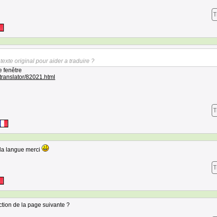
T
texte original pour aider a traduire ?
e fenêtre
translator/82021.html
T
r la langue merci
T
tion de la page suivante ?