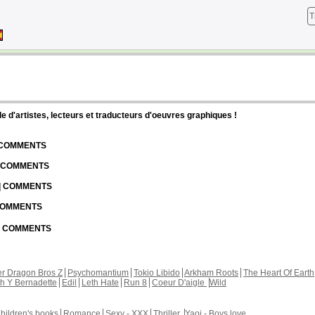
T
d'artistes, lecteurs et traducteurs d'oeuvres graphiques !
| COMMENTS
| COMMENTS
 | COMMENTS
 COMMENTS
 | COMMENTS
r Dragon Bros Z
Psychomantium
Tokio Libido
Arkham Roots
The Heart Of Earth
th Y Bernadette
Edil
Leth Hate
Run 8
Coeur D'aigle
Wild
hildren's books
Romance
Sexy - XXX
Thriller
Yaoi - Boys love