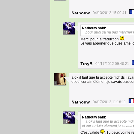
Nathouw
04/13/2012 15:00:41
Nathouw
said:
pour quoi sa na pas marcher 
41
Merci pour la traduction
.
Je vais apporter quelques améliora
TroyB
04/17/2012 09:40:21
a ok il faut que tu accepte mdr dsl jav
et oui certain élément je savais pas c
1
Nathouw
04/17/2012 11:18:11
Nathouw
said:
a ok il faut que tu accepte md
41
et oui certain élément je savais
C'est validé
. Tu peux voir le r