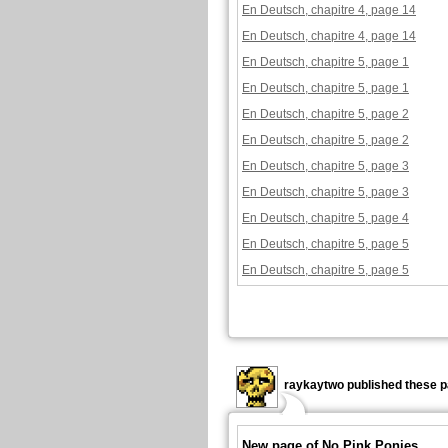
En Deutsch, chapitre 4, page 14
En Deutsch, chapitre 4, page 14
En Deutsch, chapitre 5, page 1
En Deutsch, chapitre 5, page 1
En Deutsch, chapitre 5, page 2
En Deutsch, chapitre 5, page 2
En Deutsch, chapitre 5, page 3
En Deutsch, chapitre 5, page 3
En Deutsch, chapitre 5, page 4
En Deutsch, chapitre 5, page 5
En Deutsch, chapitre 5, page 5
raykaytwo published these p
New page of No Pink Ponies