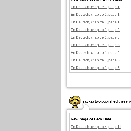
En Deutsch, chapitre 1, page 1
En Deutsch, chapitre 1, page 1
En Deutsch, chapitre 1, page 1
En Deutsch, chapitre 1, page 2
En Deutsch, chapitre 1, page 3
En Deutsch, chapitre 1, page 3
En Deutsch, chapitre 1, page 4
En Deutsch, chapitre 1, page 5
En Deutsch, chapitre 1, page 5
raykaytwo published these p
New page of Leth Hate
En Deutsch, chapitre 4, page 11