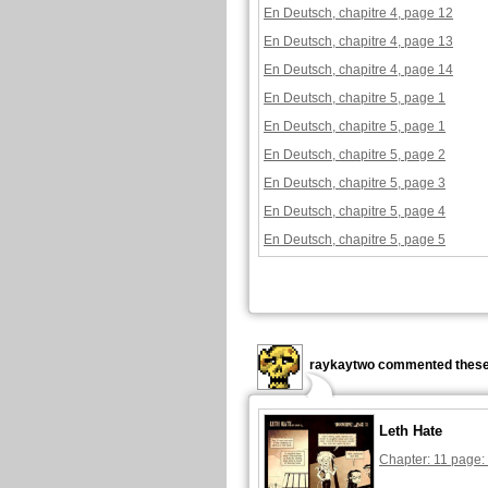
En Deutsch, chapitre 4, page 12
En Deutsch, chapitre 4, page 13
En Deutsch, chapitre 4, page 14
En Deutsch, chapitre 5, page 1
En Deutsch, chapitre 5, page 1
En Deutsch, chapitre 5, page 2
En Deutsch, chapitre 5, page 3
En Deutsch, chapitre 5, page 4
En Deutsch, chapitre 5, page 5
raykaytwo commented these
Leth Hate
Chapter: 11 page: