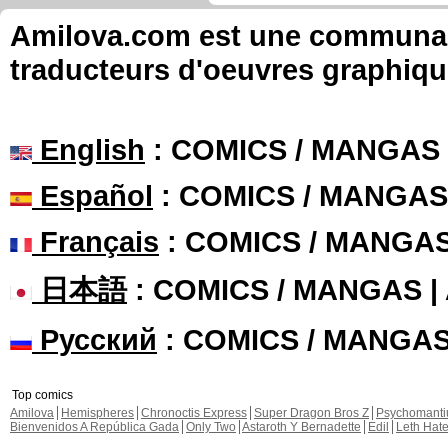
Amilova.com est une communauté
traducteurs d'oeuvres graphiqu
English
: COMICS / MANGAS
Español
: COMICS / MANGAS
Français
: COMICS / MANGA
日本語
: COMICS / MANGAS 
Русский
: COMICS / MANGA
Top comics
Amilova
Hemispheres
Chronoctis Express
Super Dragon Bros Z
Psychomant
Bienvenidos A República Gada
Only Two
Astaroth Y Bernadette
Edil
Leth Hat