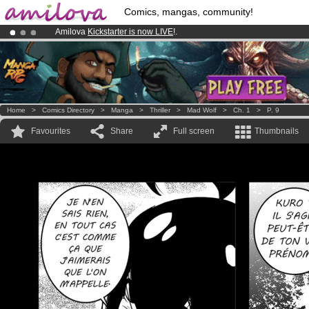
Comics, mangas, community!
Amilova
Kickstarter is now LIVE
!.
Already 100000
members
and 1000
comics & mangas!
.
Premium membership from
3.95 euros
per month !
Get membership
Home
>
Comics Directory
>
Manga
>
Thriller
>
Mad Wolf
>
Ch. 1
>
P. 9
Favourites
Share
Full screen
Thumbnails