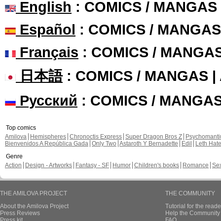
English
: COMICS / MANGAS
Español
: COMICS / MANGAS
Français
: COMICS / MANGA
日本語
: COMICS / MANGAS 
Русский
: COMICS / MANGA
Top comics
Amilova
Hemispheres
Chronoctis Express
Super Dragon Bros Z
Psychomant
Bienvenidos A República Gada
Only Two
Astaroth Y Bernadette
Edil
Leth Hat
Genre
Action
Design - Artworks
Fantasy - SF
Humor
Children's books
Romance
Se
THE AMILOVA PROJECT
THE COMMUNITY
About the Amilova Project
Tutorial for the reade
Press Reviews
Help the Community 
Press kit
FAQ