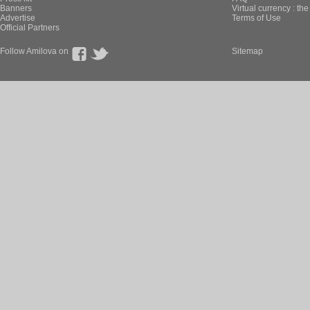
Banners
Virtual currency : th
Advertise
Terms of Use
Official Partners
Follow Amilova on
Sitemap