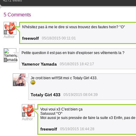
4272 views
5 Comments
N'hésitez pas à me le dire si vous trouvez des fautes hein? °O°
8
Author
freewolf
05/18/2015 00:11:01
Petite question il est pas en train d'exploser ses vêtements la ?
8
Yamenor Yamada
05/18/2015 18:42:17
Je croit bien wi!!!Slt moi c Totaly Girl 433.
1
Totaly Girl 433
05/19/2015 08:04:39
Voui voui x3 C'est bien ça
Saluuuut ^O^
8
Moi aussi je suis pressée de faire la suite x3 Enfin, pas de 
Author
freewolf
05/19/2015 16:44:28