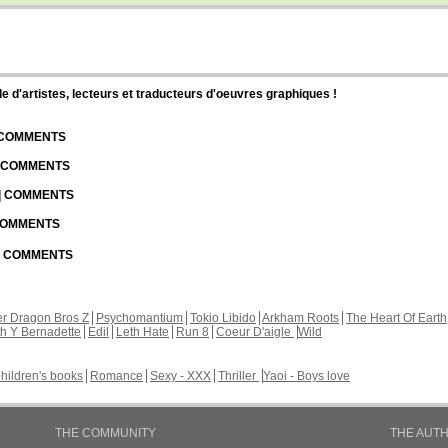
d'artistes, lecteurs et traducteurs d'oeuvres graphiques !
| COMMENTS
| COMMENTS
 | COMMENTS
 COMMENTS
 | COMMENTS
r Dragon Bros Z
Psychomantium
Tokio Libido
Arkham Roots
The Heart Of Earth
th Y Bernadette
Edil
Leth Hate
Run 8
Coeur D'aigle
Wild
hildren's books
Romance
Sexy - XXX
Thriller
Yaoi - Boys love
THE COMMUNITY
THE AUT