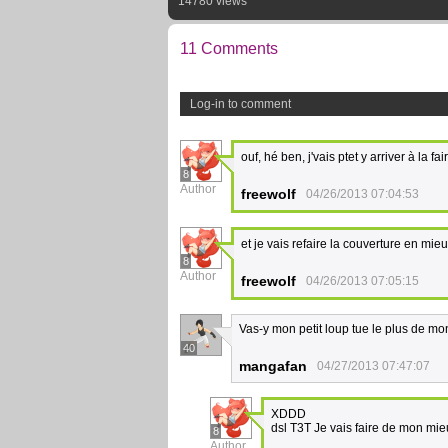
14780 views
11 Comments
Log-in to comment
ouf, hé ben, j'vais ptet y arriver à la 
8
Author
freewolf
04/26/2013 07:04:53
et je vais refaire la couverture en mie
8
Author
freewolf
04/26/2013 07:05:15
Vas-y mon petit loup tue le plus de mon
40
mangafan
04/27/2013 07:47:07
XDDD
dsl T3T Je vais faire de mon mi
8
Author