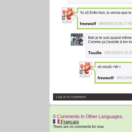
Yo x3 Enfin bon, tu verras que l
8
Author
freewolf
08/30/2015 06:17:4
Bah je te suis quand même >
Comme ça j'assiste à ton év
1
Touille
09/12/2015 15:3
oh miciiii >W <
8
Author
freewolf
09/12/20
Log-in to comment
0 Comments In Other Languages.
Français
There are no comments for now.