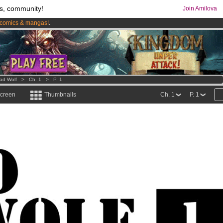
s, community!
Join Amilova
comics & mangas!
.
os
per month !
Get membership now
ad Wolf
>
Ch. 1
>
P. 1
screen
Thumbnails
Ch. 1
P. 1