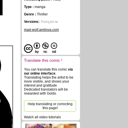
Type :
manga
Genre :
Thriller
Versions:
Français
mad-wolf.amilova.com
by
nc
nd
Translate this comic !
You can translate this comic
via
our online interface
.
Translating helps the artist to be
more visible, and shows your
interest and gratitude.
Dedicated translators will be
rewarded with Golds.
Help translating or correcting
this page!
Watch all video tutorials