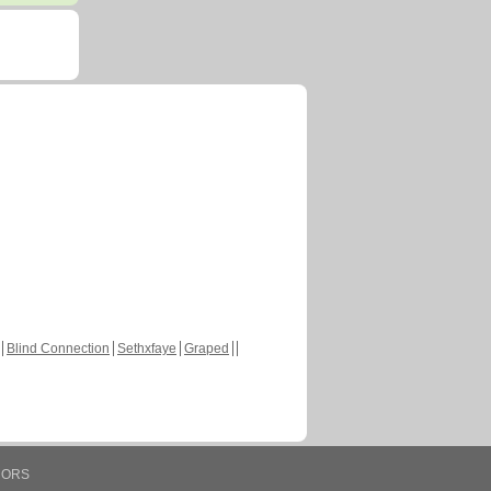
Blind Connection
Sethxfaye
Graped
HORS