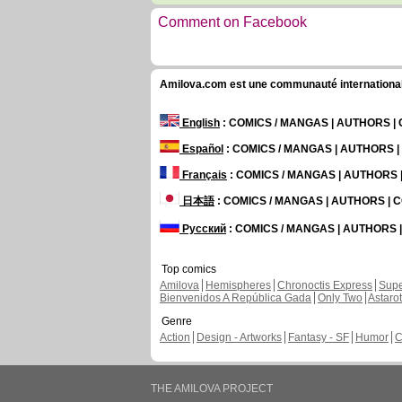
Comment on Facebook
Amilova.com est une communauté internationale 
English
: COMICS / MANGAS | AUTHORS 
Español
: COMICS / MANGAS | AUTHORS 
Français
: COMICS / MANGAS | AUTHORS
日本語
: COMICS / MANGAS | AUTHORS |
Русский
: COMICS / MANGAS | AUTHORS
Top comics
Amilova
Hemispheres
Chronoctis Express
Supe
Bienvenidos A República Gada
Only Two
Astaro
Genre
Action
Design - Artworks
Fantasy - SF
Humor
C
THE AMILOVA PROJECT