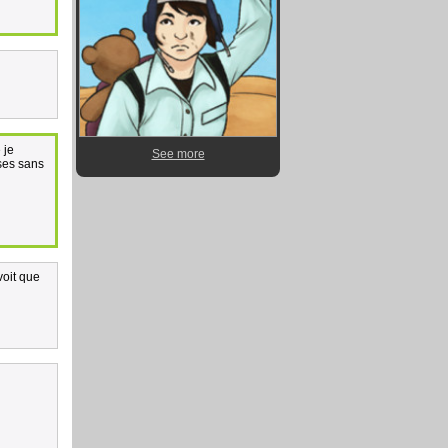
 je
See more
ases sans
voit que