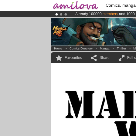
Comics, manga
Already 100000
members
and 1000
Premium membership from
3.95 eur
Amilova
Kickstarter is now LIVE
!.
Home
>
Comics Directory
>
Manga
>
Thriller
>
M
Favourites
Share
Full 