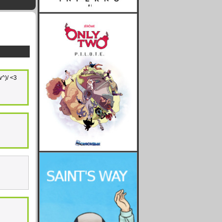
w^)/ <3