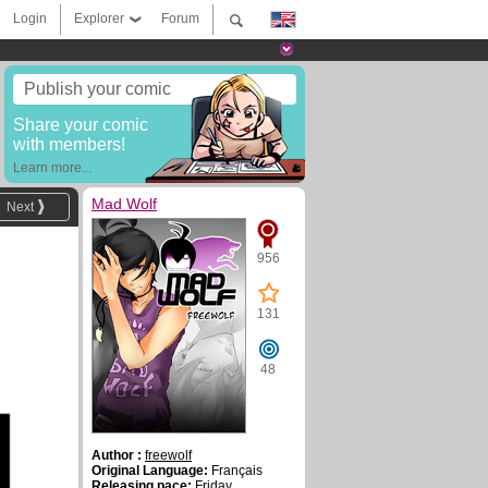
Login
Explorer
Forum
Publish your comic
Share your comic
with members!
Learn more...
Mad Wolf
Next
956
131
48
Author :
freewolf
Original Language:
Français
Releasing pace:
Friday