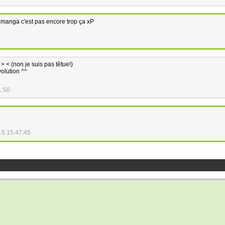
e manga c'est pas encore trop ça xP
0
 < (non je suis pas têtue!)
olution ^^
1:50
15 15:47:45