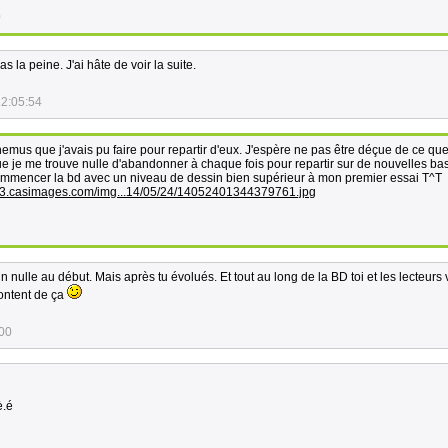
0
s la peine. J'ai hâte de voir la suite.
12:05:54
es nemus que j'avais pu faire pour repartir d'eux. J'espère ne pas être déçue de ce que
que je me trouve nulle d'abandonner à chaque fois pour repartir sur de nouvelles b
ommencer la bd avec un niveau de dessin bien supérieur à mon premier essai T^T
a33.casimages.com/img...14/05/24/14052401344379761.jpg
 nulle au début. Mais après tu évolués. Et tout au long de la BD toi et les lecteurs 
content de ça
:00
è.é