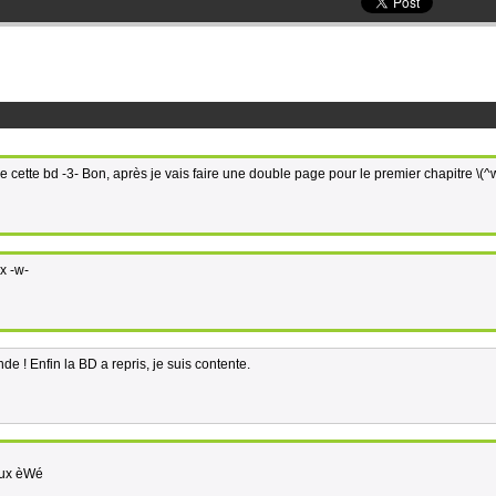
faire cette bd -3- Bon, après je vais faire une double page pour le premier chapitre \(^
ux -w-
de ! Enfin la BD a repris, je suis contente.
eux èWé