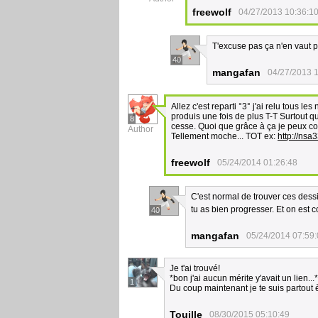
freewolf
04/27/2013 10:36:1
T'excuse pas ça n'en vaut pa
40
mangafan
04/27/2013 
Allez c'est reparti °3° j'ai relu tous l
produis une fois de plus T-T Surtout 
8
cesse. Quoi que grâce à ça je peux c
Author
Tellement moche... TOT ex:
http://ns
freewolf
05/24/2014 01:26:48
C'est normal de trouver ces dessin
tu as bien progresser. Et on est 
40
mangafan
05/24/2014 07:59
Je t'ai trouvé!
*bon j'ai aucun mérite y'avait un lien...*
1
Du coup maintenant je te suis partout 
Touille
08/30/2015 05:10:49