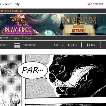
s, community!
Join Amilova
comics & mangas!
.
os
per month !
Get membership now
ad Wolf
>
Ch. 1
>
P. 21
screen
Thumbnails
Ch. 1
P. 21
Prev.