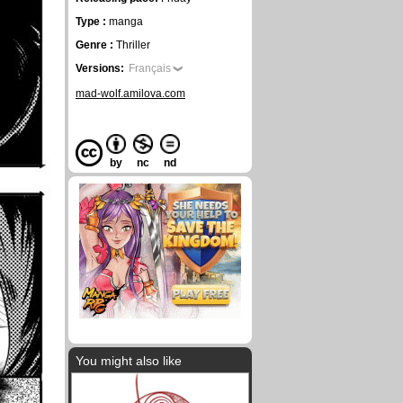
Type :
manga
Genre :
Thriller
Versions:
Français
mad-wolf.amilova.com
by
nc
nd
You might also like