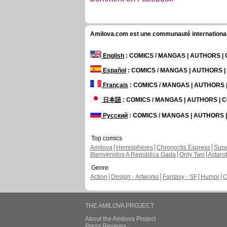
Amilova.com est une communauté internationale 
English
: COMICS / MANGAS | AUTHORS 
Español
: COMICS / MANGAS | AUTHORS 
Français
: COMICS / MANGAS | AUTHORS
日本語
: COMICS / MANGAS | AUTHORS |
Русский
: COMICS / MANGAS | AUTHORS
Top comics
Amilova
Hemispheres
Chronoctis Express
Supe
Bienvenidos A República Gada
Only Two
Astaro
Genre
Action
Design - Artworks
Fantasy - SF
Humor
C
THE AMILOVA PROJECT
About the Amilova Project
Press Reviews