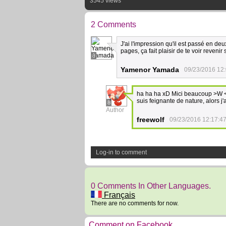
3545 views
2 Comments
J'ai l'impression qu'il est passé en d
pages, ça fait plaisir de te voir revenir
8
Yamenor Yamada
09/23/2016 12
ha ha ha xD Mici beaucoup >W < ~
suis feignante de nature, alors j'a
8
Author
freewolf
09/23/2016 12:17:4
Log-in to comment
0 Comments In Other Languages.
Français
There are no comments for now.
Comment on Facebook