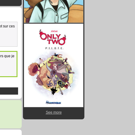
t sur ces
rs que je
See more