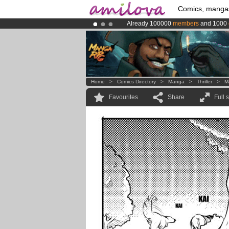
Comics, manga
Already 100000
members
and 1000
Amilova
Kickstarter is now LIVE
!.
Premium membership from
3.95 eur
Home
>
Comics Directory
>
Manga
>
Thriller
>
M
Favourites
Share
Full 