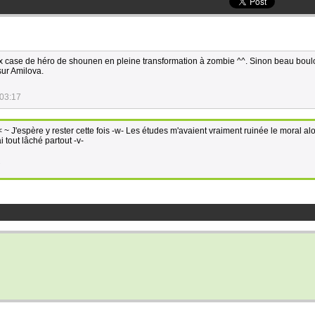
eux case de héro de shounen en pleine transformation à zombie ^^. Sinon beau boulo
 sur Amilova.
:03:17
 J'espère y rester cette fois -w- Les études m'avaient vraiment ruinée le moral alo
i tout lâché partout -v-
7