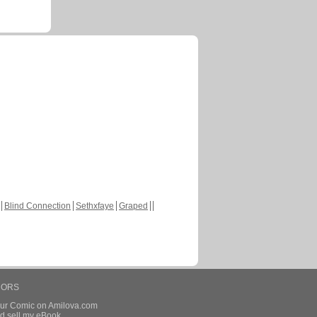
Blind Connection
Sethxfaye
Graped
HORS
our Comic on Amilova.com
d sell my eBook