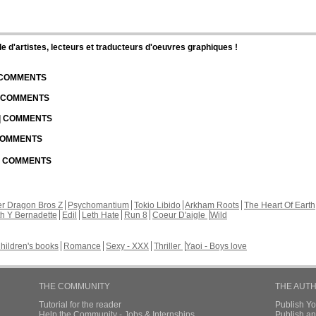
d'artistes, lecteurs et traducteurs d'oeuvres graphiques !
| COMMENTS
| COMMENTS
 | COMMENTS
 COMMENTS
 | COMMENTS
r Dragon Bros Z
Psychomantium
Tokio Libido
Arkham Roots
The Heart Of Earth
th Y Bernadette
Edil
Leth Hate
Run 8
Coeur D'aigle
Wild
hildren's books
Romance
Sexy - XXX
Thriller
Yaoi - Boys love
THE COMMUNITY
THE AUT
Tutorial for the reader
Publish Y
Help the Community - Jobs & Internships
Publish an