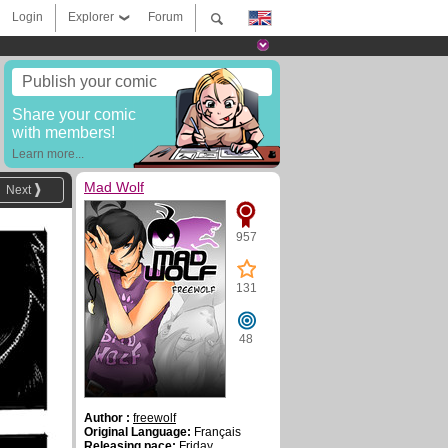
Login
Explorer
Forum
Publish your comic
Share your comic
with members!
Learn more...
Mad Wolf
Next
957
131
48
Author :
freewolf
Original Language:
Français
Releasing pace:
Friday