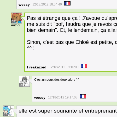
wessy
12/18/2012 18:54:40
Pas si étrange que ça ! J'avoue qu'aprè
35
me suis dit "bof, faudra que je revois 
Author
bien demain". Et, le lendemain, ça all
Sinon, c'est pas que Chloé est petite, 
^^ !
Freakazoid
12/18/2012 19:10:00
C'est un peux des deux alors ^^
46
wessy
12/18/2012 19:17:03
elle est super souriante et entreprena
23