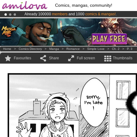
Comics, mangas, community!
Already 100000
members
and 1000
comics & mangas!
.
Premium membership from
3.95 euros
per month !
Get membership
Amilova
Kickstarter is now LIVE
!.
Home
>
Comics Directory
>
Manga
>
Romance
>
Simple Love
>
Ch. 2
>
P. 3
Favourites
Share
Full screen
Thumbnails
sorry,
I'm late
!