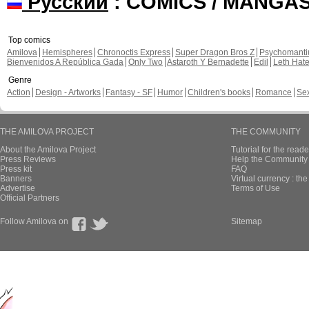
Русский
: COMICS / MANGA
Top comics
Amilova
Hemispheres
Chronoctis Express
Super Dragon Bros Z
Psychomant
Bienvenidos A República Gada
Only Two
Astaroth Y Bernadette
Edil
Leth Hat
Genre
Action
Design - Artworks
Fantasy - SF
Humor
Children's books
Romance
Se
THE AMILOVA PROJECT
THE COMMUNITY
About the Amilova Project
Tutorial for the reade
Press Reviews
Help the Community 
Press kit
FAQ
Banners
Virtual currency : th
Advertise
Terms of Use
Official Partners
Follow Amilova on
Sitemap