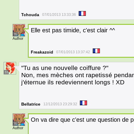
Tchouda
07/01/2013 13:33:36
Elle est pas timide, c'est clair ^^
35
Author
Freakazoid
07/01/2013 13:37:42
"Tu as une nouvelle coiffure ?"
33
Non, mes mèches ont rapetissé pendant
j'éternue ils redeviennent longs ! XD
Bellatrice
12/12/2013 23:29:32
On va dire que c'est une question de p
35
Author