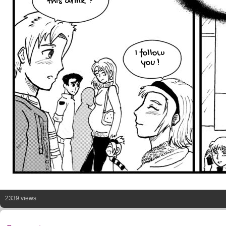
this drink ?
I follow
you !
2339 views