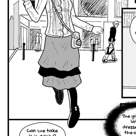
The gir
la
dress
Can we take
the o