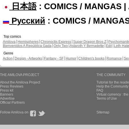
日本語
: COMICS / MANGAS 
Русский
: COMICS / MANGA
Top comics
Amilova
Hemispheres
Chronoctis Express
Super Dragon Bros Z
Psychomant
Bienvenidos A República Gada
Only Two
Astaroth Y Bernadette
Edil
Leth Hat
Genre
Action
Design - Artworks
Fantasy - SF
Humor
Children's books
Romance
Se
THE AMILOVA PROJECT
THE COMMUNITY
About the Amilova Project
Tutorial for the reade
Press Reviews
Help the Community 
Press kit
FAQ
Banners
Virtual currency : th
Advertise
Terms of Use
Official Partners
Follow Amilova on
Sitemap