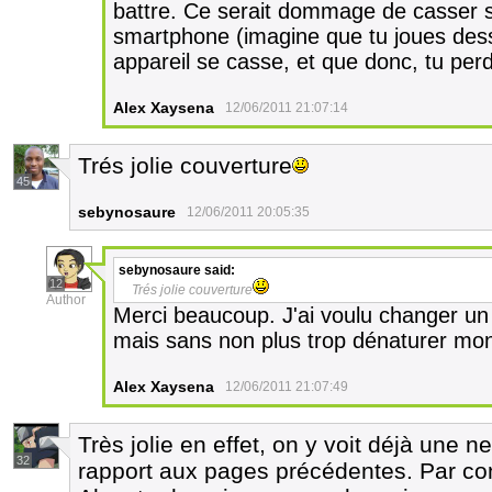
battre. Ce serait dommage de casser so
smartphone (imagine que tu joues dess
appareil se casse, et que donc, tu pe
Alex Xaysena
12/06/2011 21:07:14
Trés jolie couverture
45
sebynosaure
12/06/2011 20:05:35
sebynosaure
said:
12
Trés jolie couverture
Author
Merci beaucoup. J'ai voulu changer un p
mais sans non plus trop dénaturer mon 
Alex Xaysena
12/06/2011 21:07:49
Très jolie en effet, on y voit déjà une 
32
rapport aux pages précédentes. Par con