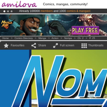
Comics, mangas, community!
Already 100000
members
and 1000
comics & mangas!
.
Premium membership from
3.95 euros
per month !
Get membership
Amilova
Kickstarter is now LIVE
!.
Home
>
Comics Directory
>
Manga
>
Action
>
Nomya
>
Ch. 2
>
P. 25
Favourites
Share
Full screen
Thumbnails