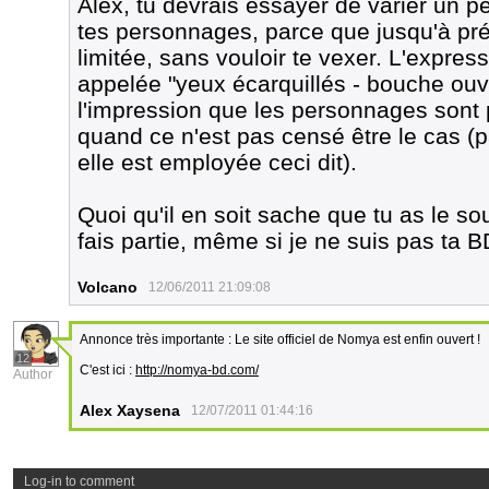
Alex, tu devrais essayer de varier un p
tes personnages, parce que jusqu'à prés
limitée, sans vouloir te vexer. L'expressi
appelée "yeux écarquillés - bouche ouve
l'impression que les personnages son
quand ce n'est pas censé être le cas (p
elle est employée ceci dit).
Quoi qu'il en soit sache que tu as le sou
fais partie, même si je ne suis pas ta 
Volcano
12/06/2011 21:09:08
Annonce très importante : Le site officiel de Nomya est enfin ouvert !
12
C'est ici :
http://nomya-bd.com/
Author
Alex Xaysena
12/07/2011 01:44:16
Log-in to comment