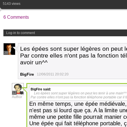
5143 views
6 Comments
Log-in to comment
Les épées sont super légères on peut l
29
Par contre elles n'ont pas la fonction té
avoir un^^
BigFire
12/06/2011 20:02:20
BigFire
said:
12
Les épées sont super légères on peut les tenir à une main^^
Author
Par contre elles n'ont pas la fonction téléphone portable car il 
En même temps, une épée médiévale, c
n'est pas si lourd que ça. A la limite 
même une petite fille pourrait manier 
Une épée qui fait téléphone portable, ç