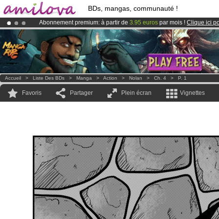
BDs, mangas, communauté !
Abonnement premium: à partir de
3.95 euros
par mois !
Clique ici p
Déjà 134393
membres
et 1208
BDs & Mangas
!
Le
Kickstarter Amilova est désormais lancé
!.
Accueil
>
Liste Des BDs
>
Manga
>
Action
>
Nolan
>
Ch. 4
>
P. 1
Favoris
Partager
Plein écran
Vignettes