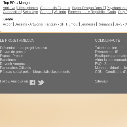
Top BDs / Manga
Amilova
Hémisphères
Chronoctis Express
Super Dragon Bros Z
Psychomant
Connection
Sethxfaye
Graped
Wisteria
Bienvenidos A República Gada
Only 
Genre
Action
Dessins - Artworks
Fantasy - SF
Humour
Jeunesse
Romance
Sexy - 
LE PROJET AMILOVA
COMMUNAUTÉ
Présentation du projet Amilova
Tutoriel du lecteur
Revue de presse
Évènements IRL
Espace Presse
Boutiques partenair
Bannières
Aider la communauté 
Devenir Annonceur
FAQ - Support
Partenaires Officiels
Monnaie virtuelle : l
Réseau social poker, blogs stats classements
CGU - Conditions d'ut
Follow Amilova on
Sitemap