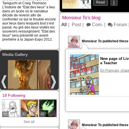
Read
Taniguchi et Craig Thomson.
L’histoire de "Etat des lieux" a lieu
dans un lycée où le narrateur
décide de revenir afin de
Monsieur To's blog
confronter ce qui le trouble encore
aux lieux dans lesquels tout s’est
All
Post
Com.
Forum
passé. Au gré des lieux visités les
souvenirs ressurgissent. "Etat des
lieux" sera présenté en avant-
première à la Japan-Expo 2012.
Monsieur To published these
Media Gallery
New page of Liv
a Teacher
En Français, chapi
18 Following
50
32
46
See all
Monsieur To published these