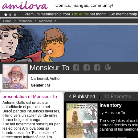
Comics, mangas, community!
Premium membership from
3.95 euros
per month !
Get membership
Amilova
Kickstarter is now LIVE
!.
Home
>
Members
>
Monsieur To
Already 100000
members
and 1000
comics & mangas!
.
Monsieur To
Cartoonist, Author
Gender :
M
32
presentation of Monsieur To
4 Published
|
10 Favorites
Antonin Gallo est un auteur
Inventory
autodidacte et prolixe du net.
Bercé par des influences diverses,
by
Monsieur To
il tend vers un style hybride entre
franco-belge et manga.
The story takes place 
Il se fait notamment remarquer par
narrator decides to retu
les éditions Amilova pour sa
painting of his memories
bande-dessinée "Etat des lieux",
directement influencé par Jiro