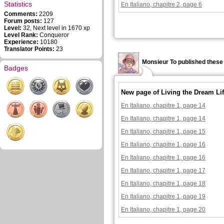
Statistics
En Italiano, chapitre 2, page 6
Comments:
2209
Forum posts:
127
Level:
32, Next level in 1670 xp
Level Rank:
Conqueror
Experience:
10180
Translator Points:
23
Monsieur To published these
Badges
New page of Living the Dream Lif
En Italiano, chapitre 1, page 14
En Italiano, chapitre 1, page 14
En Italiano, chapitre 1, page 15
En Italiano, chapitre 1, page 16
En Italiano, chapitre 1, page 16
En Italiano, chapitre 1, page 17
En Italiano, chapitre 1, page 18
En Italiano, chapitre 1, page 19
En Italiano, chapitre 1, page 20