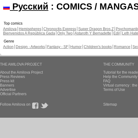
Русский
: COMICS / MANGA
Top comics
Amilova
Hemispheres
Chronoctis Express
Super Dragon Bros Z
Psychomant
Bienvenidos A República Gada
Only Two
Astaroth Y Bernadette
Edil
Leth Hat
Genre
Action
Design - Artworks
Fantasy - SF
Humor
Children's books
Romance
Se
THE AMILOVA PROJECT
THE COMMUNITY
About the Amilova Project
Tutorial for the reade
Press Reviews
Help the Community 
Press kit
FAQ
Banners
Virtual currency : th
Advertise
Terms of Use
Official Partners
Follow Amilova on
Sitemap