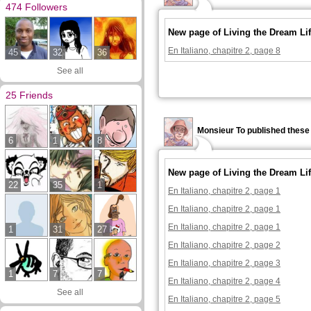
474 Followers
New page of Living the Dream Lif
En Italiano, chapitre 2, page 8
45
32
36
See all
25 Friends
Monsieur To published these
6
1
8
New page of Living the Dream Lif
22
35
1
En Italiano, chapitre 2, page 1
En Italiano, chapitre 2, page 1
En Italiano, chapitre 2, page 1
1
31
27
En Italiano, chapitre 2, page 2
En Italiano, chapitre 2, page 3
1
7
7
En Italiano, chapitre 2, page 4
See all
En Italiano, chapitre 2, page 5