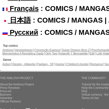
Français
: COMICS / MANGA
日本語
: COMICS / MANGAS 
Русский
: COMICS / MANGA
Top comics
Amilova
Hemispheres
Chronoctis Express
Super Dragon Bros Z
Psychomant
Bienvenidos A República Gada
Only Two
Astaroth Y Bernadette
Edil
Leth Hat
Genre
Action
Design - Artworks
Fantasy - SF
Humor
Children's books
Romance
Se
THE AMILOVA PROJECT
THE COMMUNITY
About the Amilova Project
Tutorial for the reade
Press Reviews
Help the Community 
Press kit
FAQ
Banners
Virtual currency : th
Advertise
Terms of Use
Official Partners