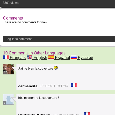
8361 views
Comments
There are no comments for now.
Log-in to comment
10 Comments In Other Languages.
Français
English
Español
Русский
J'aime bien la couverture
27
carmencita
10/11/2011 19:12:47
très mignonne ta couverture !
1