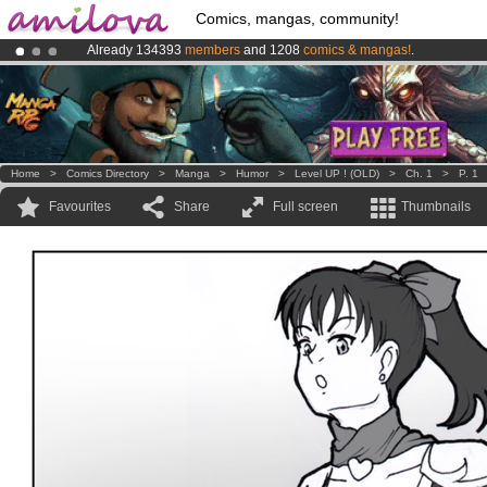
Comics, mangas, community!
Already 134393
members
and 1208
comics & mangas!
.
Premium membership from
3.95 euros
per month !
Get membership
Amilova
Kickstarter is now LIVE
!.
Home
>
Comics Directory
>
Manga
>
Humor
>
Level UP ! (OLD)
>
Ch. 1
>
P. 1
Favourites
Share
Full screen
Thumbnails