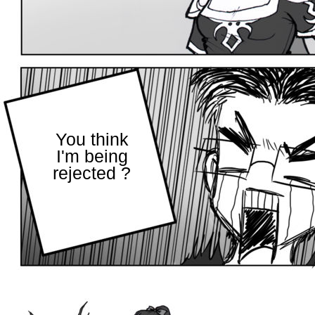
You think
I'm being
rejected ?