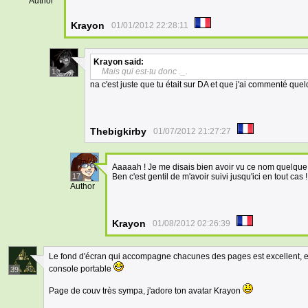
Author
Krayon
01/01/2012 22:28:11
Krayon
said:
Mais qui est-tu donc ._.
1
na c'est juste que tu était sur DA et que j'ai commenté qu
Thebigkirby
01/07/2012 21:27:27
Aaaaah ! Je me disais bien avoir vu ce nom quelque p
17
Ben c'est gentil de m'avoir suivi jusqu'ici en tout cas !
Author
Krayon
01/08/2012 02:26:39
Le fond d'écran qui accompagne chacunes des pages est excellent, et 
console portable
39
Page de couv très sympa, j'adore ton avatar Krayon