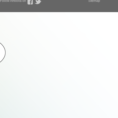
Follow Amilova on
Sitemap