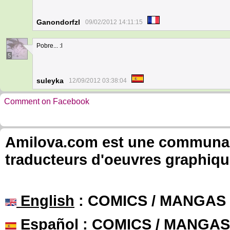
Ganondorfzl
09/02/2012 14:11:15
Pobre... :l
5
suleyka
12/09/2012 03:38:04
Comment on Facebook
Amilova.com est une communauté
traducteurs d'oeuvres graphiqu
English
: COMICS / MANGAS
Español
: COMICS / MANGAS