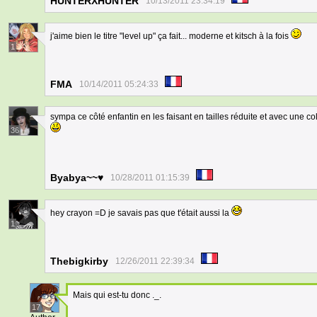
HUNTERXHUNTER
10/13/2011 23:34:19
j'aime bien le titre "level up" ça fait... moderne et kitsch à la fois
1
FMA
10/14/2011 05:24:33
sympa ce côté enfantin en les faisant en tailles réduite et avec une c
36
Byabya~~♥
10/28/2011 01:15:39
hey crayon =D je savais pas que t'était aussi la
1
Thebigkirby
12/26/2011 22:39:34
Mais qui est-tu donc ._.
17