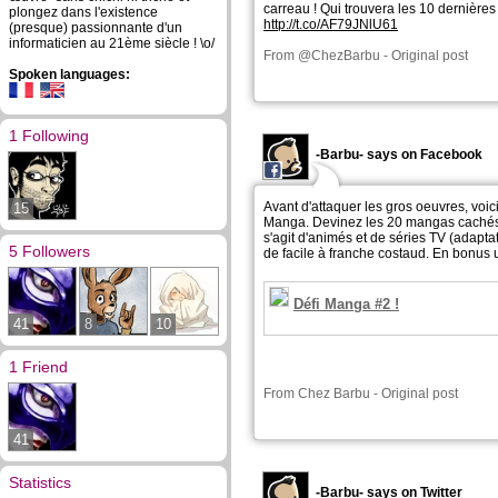
carreau ! Qui trouvera les 10 dernière
plongez dans l'existence
http://t.co/AF79JNlU61
(presque) passionnante d'un
informaticien au 21ème siècle ! \o/
From
@ChezBarbu
-
Original post
Spoken languages:
1 Following
-Barbu- says on Facebook
Avant d'attaquer les gros oeuvres, voic
15
Manga. Devinez les 20 mangas cachés da
s'agit d'animés et de séries TV (adapt
5 Followers
de facile à franche costaud. En bonus u
Défi Manga #2 !
41
8
10
1 Friend
From
Chez Barbu
-
Original post
41
Statistics
-Barbu- says on Twitter