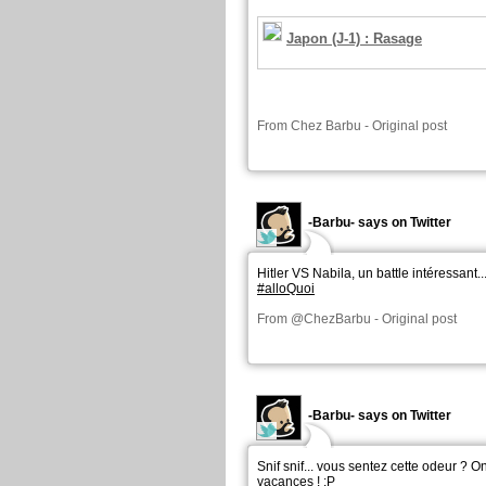
Japon (J-1) : Rasage
From
Chez Barbu
-
Original post
-Barbu- says on Twitter
Hitler VS Nabila, un battle intéressant..
#alloQuoi
From
@ChezBarbu
-
Original post
-Barbu- says on Twitter
Snif snif... vous sentez cette odeur ? On
vacances ! :P