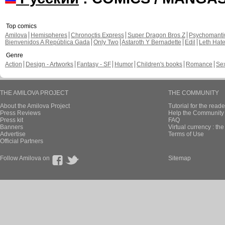
Top comics
Amilova
Hemispheres
Chronoctis Express
Super Dragon Bros Z
Psychomant
Bienvenidos A República Gada
Only Two
Astaroth Y Bernadette
Edil
Leth Hat
Genre
Action
Design - Artworks
Fantasy - SF
Humor
Children's books
Romance
Se
THE AMILOVA PROJECT
THE COMMUNITY
About the Amilova Project
Tutorial for the reade
Press Reviews
Help the Community 
Press kit
FAQ
Banners
Virtual currency : th
Advertise
Terms of Use
Official Partners
Follow Amilova on
Sitemap