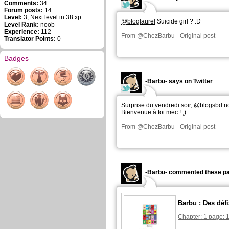
Comments:
34
Forum posts:
14
Level:
3, Next level in 38 xp
@bloglaurel
Suicide girl ? :D
Level Rank:
noob
Experience:
112
From
@ChezBarbu
-
Original post
Translator Points:
0
Badges
-Barbu- says on Twitter
Surprise du vendredi soir,
@blogsbd
no
Bienvenue à toi mec ! ;)
From
@ChezBarbu
-
Original post
-Barbu- commented these pa
Barbu : Des déf
Chapter: 1 page: 