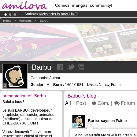
Comics, mangas, community!
Amilova
Kickstarter is now LIVE
!.
Premium membership from
3.95 euros
per month !
Get membership
Home
>
Members
>
-Barbu-
Already 134393
members
and 1208
comics & mangas!
.
-Barbu-
Cartoonist, Author
Gender :
M
Born :
14/11/1981
Lives:
Nancy, France
3
presentation of -Barbu-
-Barbu-'s blog
Salut à tous !
All
Post
Com.
Forum
Je suis BARBU : développeur,
graphiste, scénariste, animateur
(médiocre) et surtout auteur de
-Barbu- says on Twitter
CHEZ-BARBU.COM !
Venez découvrir "ma vie-mon
Ce nouveau défi MANGA à l'air d'en lai
œuvre" sans chichi ni triche et