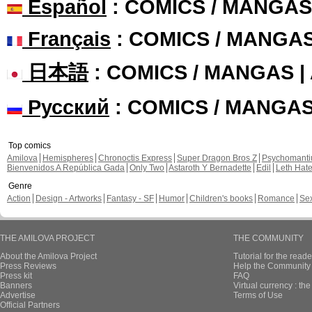
Español
: COMICS / MANGAS
Français
: COMICS / MANGA
日本語
: COMICS / MANGAS 
Русский
: COMICS / MANGA
Top comics
Amilova
Hemispheres
Chronoctis Express
Super Dragon Bros Z
Psychomant
Bienvenidos A República Gada
Only Two
Astaroth Y Bernadette
Edil
Leth Hat
Genre
Action
Design - Artworks
Fantasy - SF
Humor
Children's books
Romance
Se
THE AMILOVA PROJECT
THE COMMUNITY
About the Amilova Project
Tutorial for the reade
Press Reviews
Help the Community 
Press kit
FAQ
Banners
Virtual currency : th
Advertise
Terms of Use
Official Partners