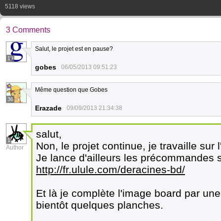
5118 views
3 Comments
Salut, le projet est en pause?
19
gobes
06/05/2013 09:51:23
Même question que Gobes
36
Erazade
09/09/2013 21:34:38
salut,
1
Non, le projet continue, je travaille sur
Author
Je lance d'ailleurs les précommandes s
http://fr.ulule.com/deracines-bd/
Et là je complète l'image board par u
bientôt quelques planches.