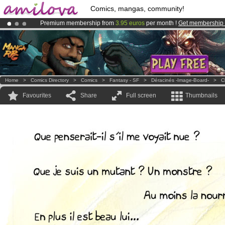
Comics, mangas, community!
Premium membership from
3.95 euros
per month !
Get membership
Already 134393
members
and 1208
comics & mangas!
.
Amilova
Kickstarter is now LIVE
!.
Home
>
Comics Directory
>
Comics
>
Fantasy - SF
>
Déracinés -Image-Board-
>
C
Favourites
Share
Full screen
Thumbnails