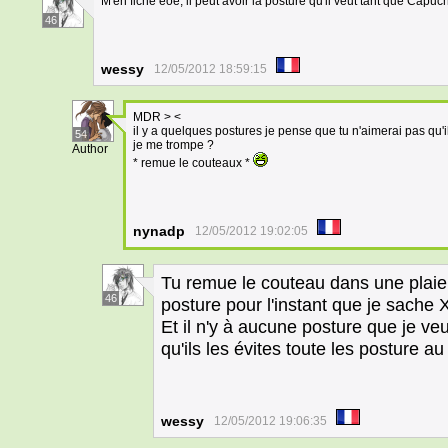
M'en fiche èoé; il peut avoir la posture qu'il veut tant que Capu
46
wessy
12/05/2012 18:59:15
MDR > <
il y a quelques postures je pense que tu n'aimerai pas qu'
54
je me trompe ?
Author
* remue le couteaux *
nynadp
12/05/2012 19:02:05
Tu remue le couteau dans une plaie 
46
posture pour l'instant que je sache
Et il n'y à aucune posture que je ve
qu'ils les évites toute les posture a
wessy
12/05/2012 19:06:35