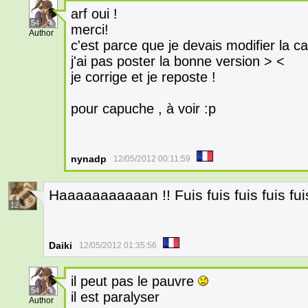
arf oui !
54
merci!
Author
c'est parce que je devais modifier la c
j'ai pas poster la bonne version > <
je corrige et je reposte !
pour capuche , à voir :p
nynadp
12/05/2012 00:11:59
Haaaaaaaaaaan !! Fuis fuis fuis fuis fuis
12
Daiki
12/05/2012 01:35:56
il peut pas le pauvre
54
il est paralyser
Author