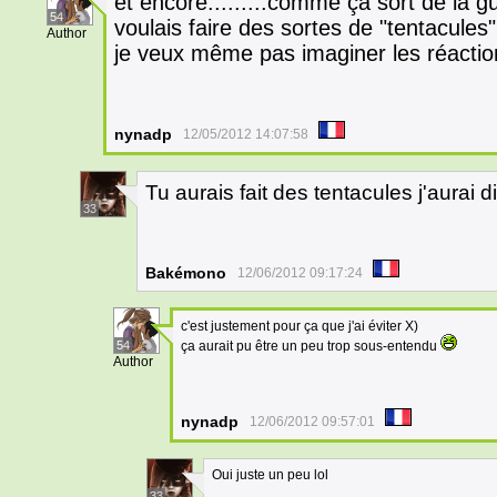
et encore.........comme ça sort de la g
54
voulais faire des sortes de "tentacules"..
Author
je veux même pas imaginer les réactio
nynadp
12/05/2012 14:07:58
Tu aurais fait des tentacules j'aurai 
33
Bakémono
12/06/2012 09:17:24
c'est justement pour ça que j'ai éviter X)
54
ça aurait pu être un peu trop sous-entendu
Author
nynadp
12/06/2012 09:57:01
Oui juste un peu lol
33