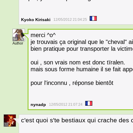
Kyoko Kirisaki
12/05/2012 21:04:25
merci ^o^
54
je trouvais ça original que le "cheval" ai
Author
bien pratique pour transporter la victim
oui , son vrais nom est donc tïralen.
mais sous forme humaine il se fait appe
pour l'inconnu , réponse bientôt
nynadp
12/05/2012 21:07:24
c'est quoi s'te bestiaux qui crache des
32