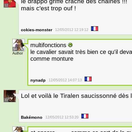
le drappo griffe crache des chaines !!!
12
mais c'est trop ouf !
cokies-monster
12/05/2012 12:19:12
multifonctions
54
le cavalier savait très bien ce qu'il dev
Author
comme monture
nynadp
12/05/2012 14:07:13
Lol et voilà le Tiralen saucissonné dès 
33
Bakémono
12/05/2012 12:53:20