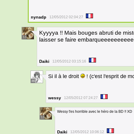
nynadp
12/05/2012 02:04:27
Kyyyya !! Mais bouges abruti de miste
12
laisser se faire embarqueeeeeeeee
Daiki
12/05/2012 03:15:16
Si il à le droit
! (c'est l'esprit de m
46
wessy
12/05/2012 07:24:27
Wessy t'es horrible avec le héro de la BD !! XD
12
Daiki
12/05/2012 10:06:12