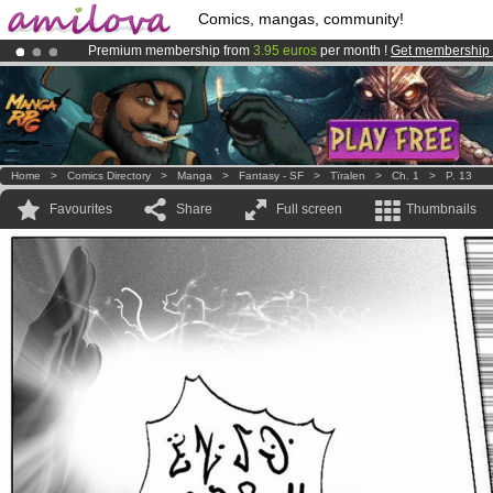
Comics, mangas, community!
Premium membership from
3.95 euros
per month !
Get membership
Already 134393
members
and 1208
comics & mangas!
.
Amilova
Kickstarter is now LIVE
!.
Home
>
Comics Directory
>
Manga
>
Fantasy - SF
>
Tïralen
>
Ch. 1
>
P. 13
Favourites
Share
Full screen
Thumbnails