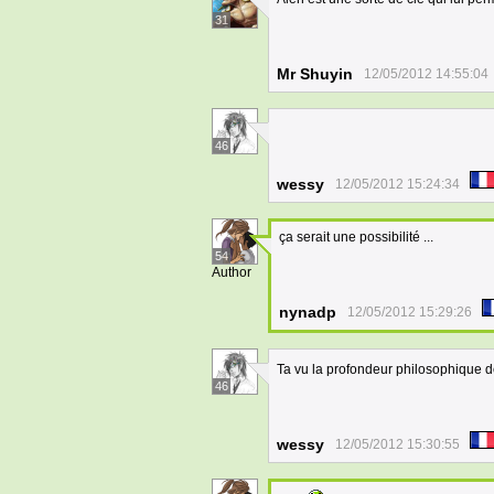
31
Mr Shuyin
12/05/2012 14:55:04
46
wessy
12/05/2012 15:24:34
ça serait une possibilité ...
54
Author
nynadp
12/05/2012 15:29:26
Ta vu la profondeur philosophique
46
wessy
12/05/2012 15:30:55