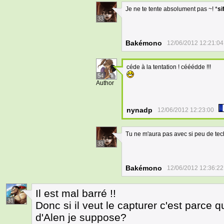
Je ne te tente absolument pas ~! *
si
33
Bakémono
12/06/2012 12:21:04
céde à la tentation ! cééédde !!!
54
Author
nynadp
12/06/2012 12:23:00
Tu ne m'aura pas avec si peu de tec
33
Bakémono
12/06/2012 12:36:22
Il est mal barré !!
31
Donc si il veut le capturer c'est parce q
d'Alen je suppose?