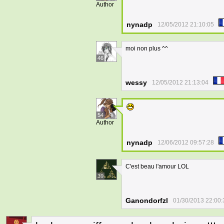
Author
nynadp
12/05/2012 21:10:05
moi non plus ^^
46
wessy
12/05/2012 21:13:04
54
Author
nynadp
12/06/2012 09:57:28
C'est beau l'amour LOL
39
Ganondorfzl
01/30/2013 22:00: