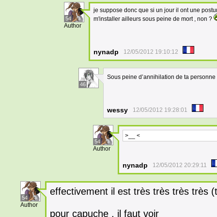
je suppose donc que si un jour il ont une postu
54
m'installer ailleurs sous peine de mort , non ?
Author
nynadp
12/05/2012 19:10:12
Sous peine d’annihilation de ta personne 
46
wessy
12/05/2012 19:28:01
>__ <
54
Author
nynadp
12/05/2012 20:29:11
effectivement il est très très très très (
54
Author
pour capuche , il faut voir