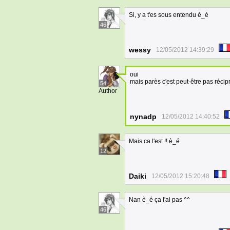
Si, y a t'es sous entendu è_é
46
wessy
12/05/2012 14:39:29
oui
mais parès c'est peut-être pas réci
54
Author
nynadp
12/05/2012 14:40:52
Mais ca l'est !! è_é
12
Daiki
12/05/2012 15:20:48
Nan è_é ça l'ai pas ^^
46