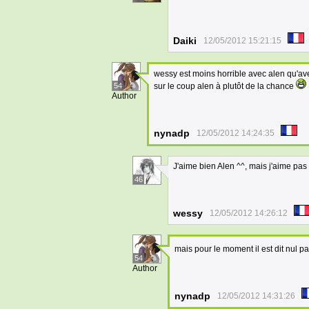
Daiki
12/05/2012 15:21:15
wessy est moins horrible avec alen qu'ave
54
sur le coup alen à plutôt de la chance
Author
nynadp
12/05/2012 14:24:35
J'aime bien Alen ^^, mais j'aime pa
46
wessy
12/05/2012 14:26:12
mais pour le moment il est dit nul par
54
Author
nynadp
12/05/2012 14:31:26