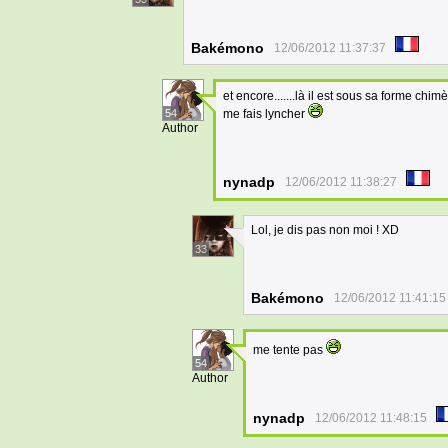
Bakémono
12/06/2012 11:37:37
et encore.......là il est sous sa forme chi
54
me fais lyncher
Author
nynadp
12/06/2012 11:38:27
Lol, je dis pas non moi ! XD
33
Bakémono
12/06/2012 11:41:15
me tente pas
54
Author
nynadp
12/06/2012 11:48:15