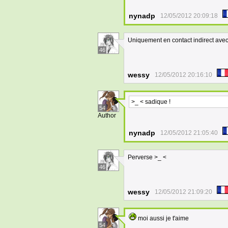
nynadp
12/05/2012 20:09:18
Uniquement en contact indirect avec
46
wessy
12/05/2012 20:16:10
>_ < sadique !
54
Author
nynadp
12/05/2012 21:05:40
Perverse >_ <
46
wessy
12/05/2012 21:09:20
moi aussi je t'aime
54