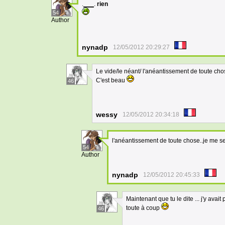
.
___
.
rien
54
Author
nynadp
12/05/2012 20:29:27
Le vide/le néant/ l'anéantissement de toute cho
C'est beau
46
wessy
12/05/2012 20:34:18
l'anéantissement de toute chose..je me s
54
Author
nynadp
12/05/2012 20:45:33
Maintenant que tu le dite ... j'y ava
toute à coup
46