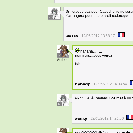
Si il craqué pas pour Capuche, je ne serai
s’arrangera pour que ce soit réciproque >
46
wessy
12/05/2012 13:58:17
hahaha..........
54
non mais....vous verrez
Author
...
fuit
nynadp
12/05/2012 14:03:54
ARgh !! è_é Reviens !!
ce met à lui 
46
wessy
12/05/2012 14:21:50
nooOOOOONNNNnnnnnn
cavale