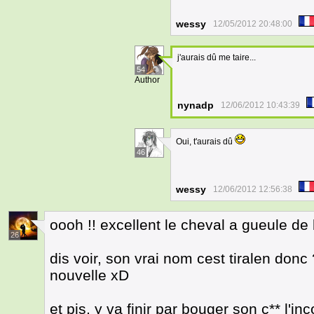
wessy
12/05/2012 20:48:00
j'aurais dû me taire...
54
Author
nynadp
12/06/2012 10:43:39
Oui, t'aurais dû
46
wessy
12/06/2012 12:56:38
oooh !! excellent le cheval a gueule de 
26
dis voir, son vrai nom cest tiralen donc
nouvelle xD
et pis, y va finir par bouger son c** l'