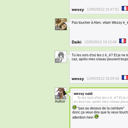
wessy
12/05/2012 15:47:51
Pas toucher à Alen, vilain Wezzy è_
12
Daiki
12/05/2012 19:12:48
Tu les sors d'où tes z è_é? Et je ne 
cas, après mes ciseau peuvent toujo
46
wessy
12/05/2012 19:29:16
wessy
said:
54
Tu les sors d'où tes z è_é? Et je
Author
en tout cas, après mes ciseau peuv
"pas au dessus de la ceinture"
donc ça veux dire que tu veux touch
attention hein