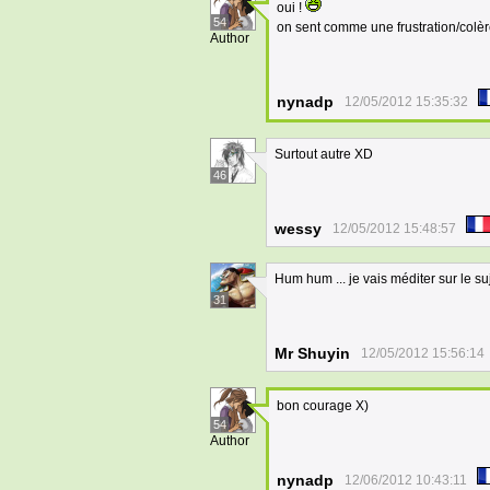
oui !
54
on sent comme une frustration/colè
Author
nynadp
12/05/2012 15:35:32
Surtout autre XD
46
wessy
12/05/2012 15:48:57
Hum hum ... je vais méditer sur le su
31
Mr Shuyin
12/05/2012 15:56:14
bon courage X)
54
Author
nynadp
12/06/2012 10:43:11