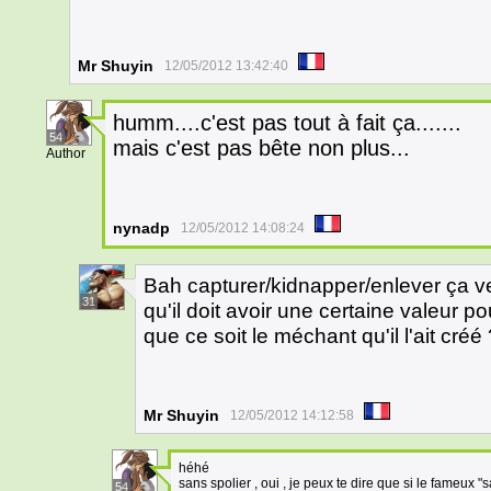
Mr Shuyin
12/05/2012 13:42:40
humm....c'est pas tout à fait ça.......
54
mais c'est pas bête non plus...
Author
nynadp
12/05/2012 14:08:24
Bah capturer/kidnapper/enlever ça v
31
qu'il doit avoir une certaine valeur p
que ce soit le méchant qu'il l'ait créé
Mr Shuyin
12/05/2012 14:12:58
héhé
sans spolier , oui , je peux te dire que si le fameux "s
54