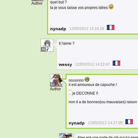
quel but ?
Author
la je vous laisse vos propres idées
nynadp
12/05/2012 14:16:18
Il l'aime ?
46
wessy
12/05/2012 14:22:47
nooonnn
54
il est amoureux de capuche !
Author
...
... je DECONNE !!
non il a de bonnes(ou mauvaises) raison 
nynadp
12/05/2012 14:27:09
Alen est une sorte de clé qui lui per