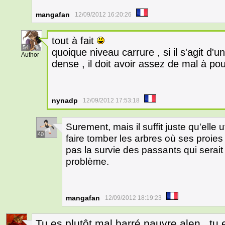
mangafan
12/09/2012 16:20:26
tout à fait
54
quoique niveau carrure , si il s'agit d'
Author
dense , il doit avoir assez de mal à pou
nynadp
12/09/2012 17:53:18
Surement, mais il suffit juste qu'elle 
40
faire tomber les arbres où ses proie
pas la survie des passants qui serait 
problème.
mangafan
12/09/2012 18:19:23
Tu es plutôt mal barré pauvre alen.. tu 