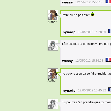
wessy
12/05/2012 15:25:30
"être ou ne pas être"
54
Author
nynadp
12/05/2012 15:28:26
Là n'est plus la question ^^ (vu que ç
46
wessy
12/05/2012 15:36:23
le pauvre alen va se faire trucider
54
Author
nynadp
12/05/2012 15:45:32
Tu pourras t'en prendre qu'a toi mê
46