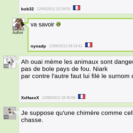
bob32
12/05/2012 22:29:53
va savoir
54
Author
nynadp
12/06/2012 09:19:41
Ah ouai mème les animaux sont dange
29
pas de bole pays de fou. Niark
par contre l'autre faut lui filé le surnom
XxHaexX
12/08/2012 18:36:58
Je suppose qu'une chimère comme celles
40
chasse.