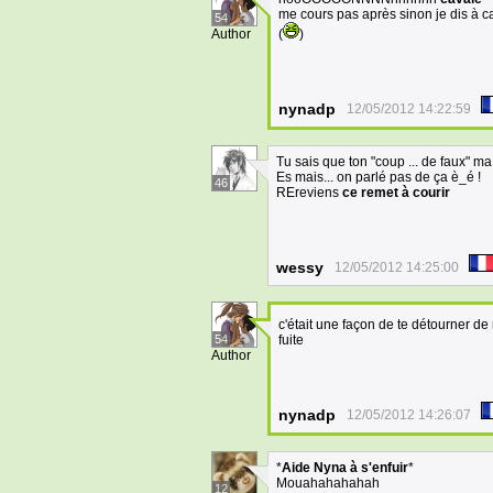
me cours pas après sinon je dis à c
54
Author
(
)
nynadp
12/05/2012 14:22:59
Tu sais que ton "coup ... de faux" ma 
Es mais... on parlé pas de ça è_é !
46
REreviens
ce remet à courir
wessy
12/05/2012 14:25:00
c'était une façon de te détourner d
54
fuite
Author
nynadp
12/05/2012 14:26:07
*
Aide Nyna à s'enfuir
*
Mouahahahahah
12