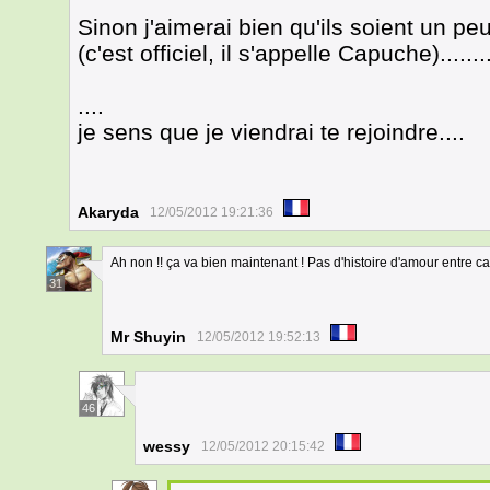
Sinon j'aimerai bien qu'ils soient un p
(c'est officiel, il s'appelle Capuche)........
....
je sens que je viendrai te rejoindre....
Akaryda
12/05/2012 19:21:36
Ah non !! ça va bien maintenant ! Pas d'histoire d'amour entre ca
31
Mr Shuyin
12/05/2012 19:52:13
46
wessy
12/05/2012 20:15:42