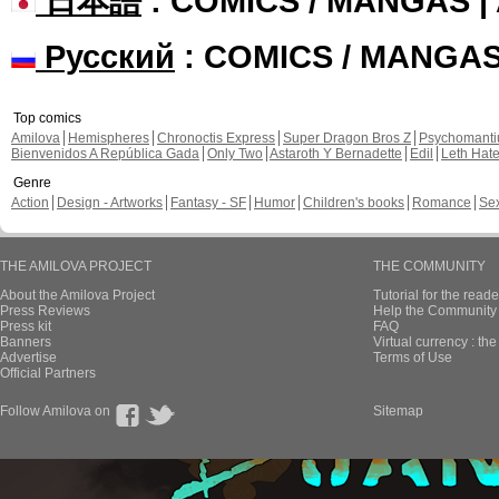
日本語
: COMICS / MANGAS 
Русский
: COMICS / MANGA
Top comics
Amilova
Hemispheres
Chronoctis Express
Super Dragon Bros Z
Psychomant
Bienvenidos A República Gada
Only Two
Astaroth Y Bernadette
Edil
Leth Hat
Genre
Action
Design - Artworks
Fantasy - SF
Humor
Children's books
Romance
Se
THE AMILOVA PROJECT
THE COMMUNITY
About the Amilova Project
Tutorial for the reade
Press Reviews
Help the Community 
Press kit
FAQ
Banners
Virtual currency : th
Advertise
Terms of Use
Official Partners
Follow Amilova on
Sitemap