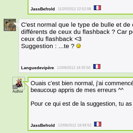
JassBefrold
11/20/2012 22:52:08
C'est normal que le type de bulle et d
12
différents de ceux du flashback ? Car 
ceux du flashback <3
Suggestion : ...te ?
Languedevipère
12/09/2012 18:35:50
Ouais c'est bien normal, j'ai commencé 
21
beaucoup appris de mes erreurs ^^
Author
Pour ce qui est de la suggestion, tu as
JassBefrold
12/09/2012 18:49:52