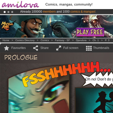
Comics, mangas, community!
Already 100000
members
and 1000
comics & mangas!
.
Premium membership from
3.95 euros
per month !
Get membership
Amilova
Kickstarter is now LIVE
!.
Home
>
Comics Directory
>
Comics
>
Fantasy - SF
>
Djandora
>
Ch. 1
>
P. 3
Favourites
Share
Full screen
Thumbnails
Oh no! Don't do y