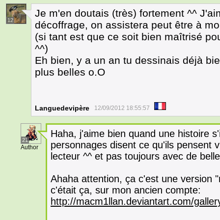
Je m'en doutais (très) fortement ^^ J'a
12
décoffrage, on assistera peut être à mo
(si tant est que ce soit bien maîtrisé p
^^)
Eh bien, y a un an tu dessinais déjà bie
plus belles o.O
Languedevipère
12/09/2012 18:55:57
Haha, j'aime bien quand une histoire s
21
personnages disent ce qu'ils pensent v
Author
lecteur ^^ et pas toujours avec de belle
Ahaha attention, ça c'est une version 
c'était ça, sur mon ancien compte:
http://macm1llan.deviantart.com/galle