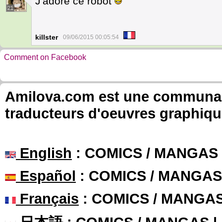
J'adore ce robot
21
killster
09/06/2015 00:05:54
Comment on Facebook
Amilova.com est une communauté
traducteurs d'oeuvres graphiqu
English
: COMICS / MANGAS
Español
: COMICS / MANGAS
Français
: COMICS / MANGA