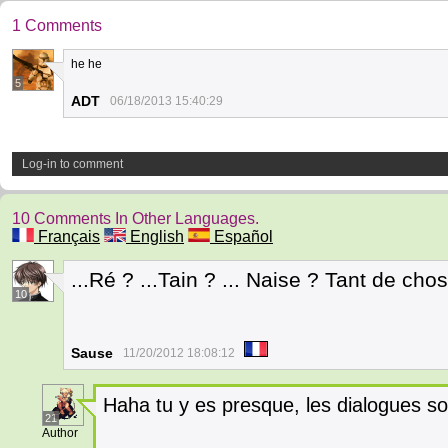
1 Comments
he he
5
ADT
06/18/2013 15:40:29
Log-in to comment
10 Comments In Other Languages.
Français
English
Español
...Ré ? ...Tain ? ... Naise ? Tant de c
10
Sause
11/20/2012 18:08:12
Haha tu y es presque, les dialogues sont
21
Author