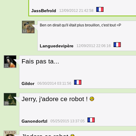
JassBefrold
12/09/2012 21:42:58
Ben on dirait qu'il était plus brouillon, c'est tout =P
12
Languedevipère
12/09/2012 22:06:16
Fais pas ta...
31
Gildor
06/30/2014 03:11:56
Jerry, j'adore ce robot !
39
Ganondorfzl
05/25/2015 13:37:05