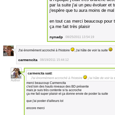
par la suite j'ai un peu évoluer et t
j'espère que tu aura moins de mal à
en tout cas merci beaucoup pour 
ça me fait très plaisir
nynadp
08/25/2011 13:54:19
J'ai énormément accroché à l'histoire
, j'ai hâte de voir la suite
27
carmencita
08/19/2011 15:44:12
carmencita
said:
54
J'ai énormément accroché à l'histoire
, j'ai hâte de voir la
Author
merci beaucoup Carmencita
c'est loin des hauts niveaux des BD présente
mais je suis très contente si tu accroche
ça me fait super plaisir et ça donne envie de poster la suite
que j'ai poster d'ailleurs lol
encore merci