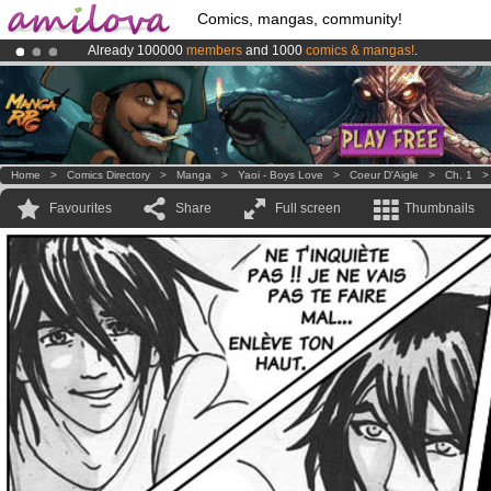
Comics, mangas, community!
Already 100000
members
and 1000
comics & mangas!
.
Premium membership from
3.95 euros
per month !
Get membership
Amilova
Kickstarter is now LIVE
!.
Home
>
Comics Directory
>
Manga
>
Yaoi - Boys Love
>
Coeur D'Aigle
>
Ch. 1
Favourites
Share
Full screen
Thumbnails