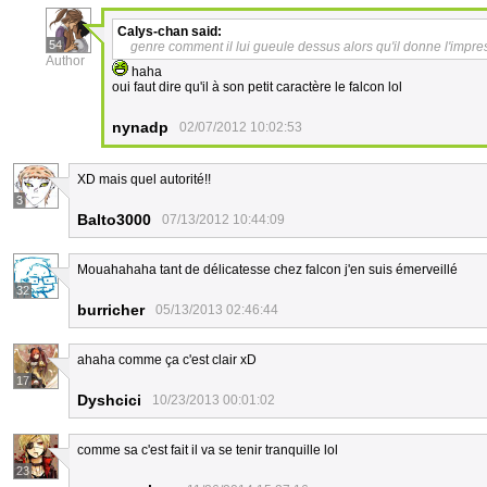
Calys-chan
said:
54
genre comment il lui gueule dessus alors qu'il donne l'impressi
Author
haha
oui faut dire qu'il à son petit caractère le falcon lol
nynadp
02/07/2012 10:02:53
XD mais quel autorité!!
3
Balto3000
07/13/2012 10:44:09
Mouahahaha tant de délicatesse chez falcon j'en suis émerveillé
32
burricher
05/13/2013 02:46:44
ahaha comme ça c'est clair xD
17
Dyshcici
10/23/2013 00:01:02
comme sa c'est fait il va se tenir tranquille lol
23