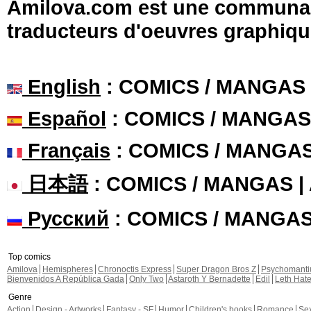
Amilova.com est une communauté
traducteurs d'oeuvres graphiqu
English
: COMICS / MANGAS
Español
: COMICS / MANGAS
Français
: COMICS / MANGA
日本語
: COMICS / MANGAS 
Русский
: COMICS / MANGA
Top comics
Amilova
Hemispheres
Chronoctis Express
Super Dragon Bros Z
Psychomant
Bienvenidos A República Gada
Only Two
Astaroth Y Bernadette
Edil
Leth Hat
Genre
Action
Design - Artworks
Fantasy - SF
Humor
Children's books
Romance
Se