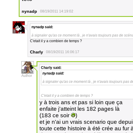
nynadp
08/19/2011 14:19:02
nynadp
said:
3
à signaler qu'as ce moment là , je n'avais toujours pas de scéna
C'etait il y a combien de temps ?
Charly
08/19/2011 16:06:17
Charly
said:
54
nynadp
said:
Author
à signaler qu'as ce moment là , je n'avais toujours pas d
C'etait il y a combien de temps ?
y à trois ans et pas si loin que ça
enfaite j'atteint les 182 pages là
(183 ce soir
)
et je n'ai un vrais scenario que dep
toute cette histoire à été crée au fu