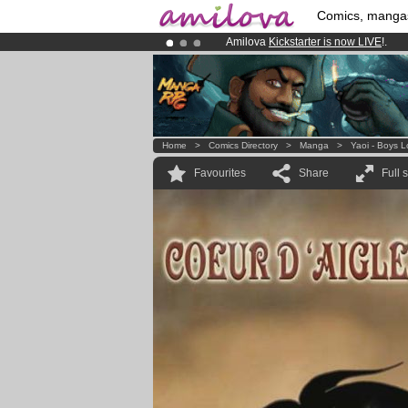
Comics, manga
Amilova
Kickstarter is now LIVE
!.
Already 100000
members
and 1000
Premium membership from
3.95 eur
Home
>
Comics Directory
>
Manga
>
Yaoi - Boys 
Favourites
Share
Full 