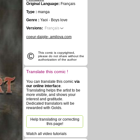
Original Language:
Français
Type :
manga
Genre :
Yaoi - Boys love
Versions:
Français
coeur-daigle-.amilova.com
©
This comic is copyrighted,
please do not share without the
authorization of the author
Translate this comic !
You can translate this comic
via
our online interface
.
Translating helps the artist to be
more visible, and shows your
interest and gratitude.
Dedicated translators will be
rewarded with Golds.
Help translating or correcting
this page!
Watch all video tutorials