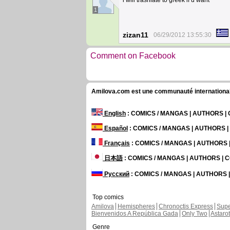
i will trasnlate to greek if u want ^^
1
zizan11
06/29/2012 13:55:30
Comment on Facebook
Amilova.com est une communauté internationale 
English
: COMICS / MANGAS | AUTHORS 
Español
: COMICS / MANGAS | AUTHORS 
Français
: COMICS / MANGAS | AUTHORS
日本語
: COMICS / MANGAS | AUTHORS |
Русский
: COMICS / MANGAS | AUTHORS
Top comics
Amilova
Hemispheres
Chronoctis Express
Supe
Bienvenidos A República Gada
Only Two
Astaro
Genre