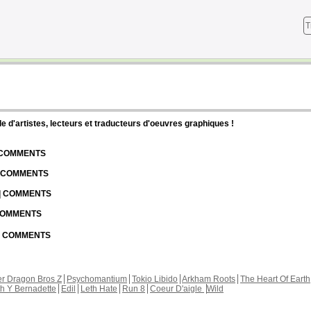
T
d'artistes, lecteurs et traducteurs d'oeuvres graphiques !
| COMMENTS
| COMMENTS
 | COMMENTS
 COMMENTS
 | COMMENTS
r Dragon Bros Z
Psychomantium
Tokio Libido
Arkham Roots
The Heart Of Earth
th Y Bernadette
Edil
Leth Hate
Run 8
Coeur D'aigle
Wild