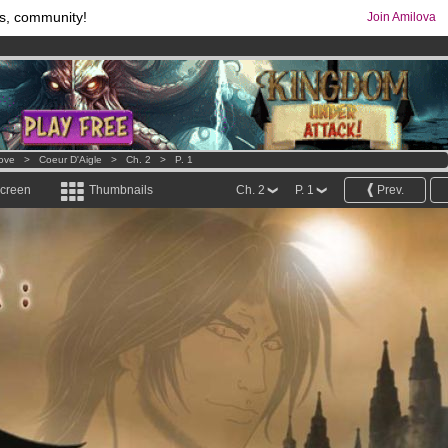
s, community!
Join Amilova
comics & mangas!
.
os
per month !
Get membership now
Love
>
Coeur D'Aigle
>
Ch. 2
>
P. 1
screen
Thumbnails
Ch. 2
P. 1
Prev.