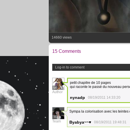
14660 views
15 Comments
Log-in to comment
petit chapitre de 10 pages
qui raconte le passé du nouveau pers
54
Author
nynadp
08/19/2011 14:33:20
Sympa la colorisation avec les teintes
36
Team
Byabya~~♥
08/19/2011 19:48:31