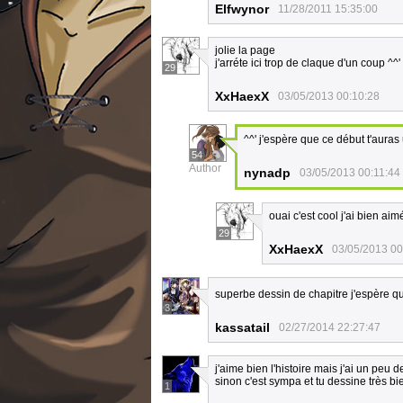
Elfwynor
11/28/2011 15:35:00
jolie la page
j'arréte ici trop de claque d'un coup ^^'
29
XxHaexX
03/05/2013 00:10:28
^^' j'espère que ce début t'auras
54
Author
nynadp
03/05/2013 00:11:44
ouai c'est cool j'ai bien ai
29
XxHaexX
03/05/2013 00
superbe dessin de chapitre j'espère q
3
kassatail
02/27/2014 22:27:47
j'aime bien l'histoire mais j'ai un pe
sinon c'est sympa et tu dessine très bi
1