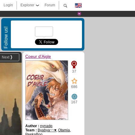
Login
Explorer
Forum
Follow us!
Coeur d'Aigle
Next
37
686
167
Author :
nynadp
Team :
Byabya~~♥
,
Otamia
,
PeekaBoo