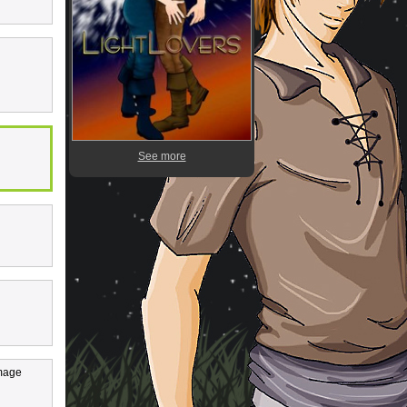
See more
mmage