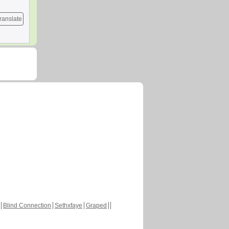
ranslate
Blind Connection
Sethxfaye
Graped