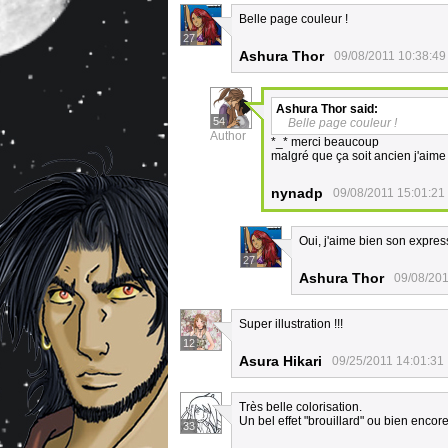
Belle page couleur !
27
Ashura Thor
09/08/2011 10:38:49
Ashura Thor
said:
54
Belle page couleur !
Author
*_* merci beaucoup
malgré que ça soit ancien j'aime 
nynadp
09/08/2011 15:01:21
Oui, j'aime bien son expres
27
Ashura Thor
09/08/201
Super illustration !!!
12
Asura Hikari
09/25/2011 14:01:31
Très belle colorisation.
Un bel effet "brouillard" ou bien encor
33