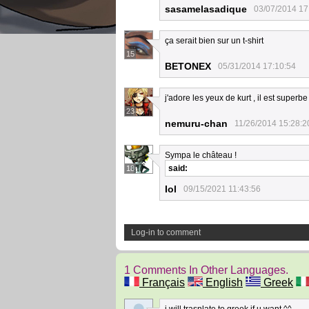
sasamelasadique
03/07/2014 17
ça serait bien sur un t-shirt
15
BETONEX
05/31/2014 17:10:54
j'adore les yeux de kurt , il est superbe
23
nemuru-chan
11/26/2014 15:28:2
Sympa le château !
said:
18
Iol
09/15/2021 11:43:56
Log-in to comment
1 Comments In Other Languages.
Français
English
Greek