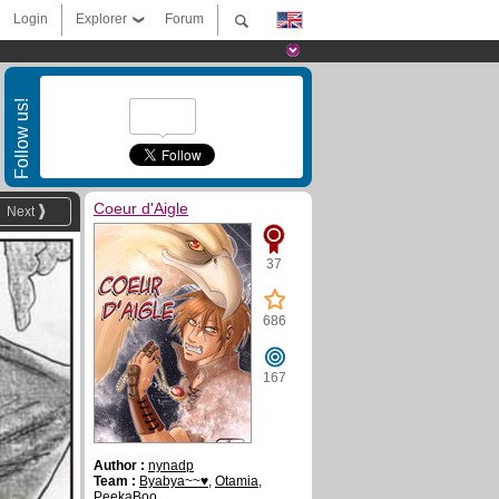
Login
Explorer
Forum
Follow us!
Coeur d'Aigle
Next
37
686
167
Author :
nynadp
Team :
Byabya~~♥
,
Otamia
,
PeekaBoo