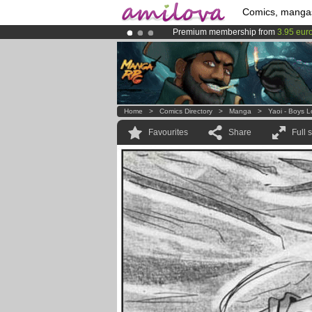
Comics, manga
Premium membership from
3.95 eur
Amilova
Kickstarter is now LIVE
!.
Already 100000
members
and 1000
Home
>
Comics Directory
>
Manga
>
Yaoi - Boys 
Favourites
Share
Full 