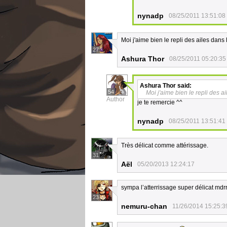
nynadp
08/25/2011 13:51:08
Moi j'aime bien le repli des ailes dan
27
Ashura Thor
08/25/2011 05:20:35
Ashura Thor
said:
54
Moi j'aime bien le repli des 
Author
je te remercie ^^
nynadp
08/25/2011 13:51:41
Très délicat comme attérissage.
31
Aël
05/20/2013 12:24:17
sympa l’atterrissage super délicat mdr
23
nemuru-chan
11/26/2014 15:25:3