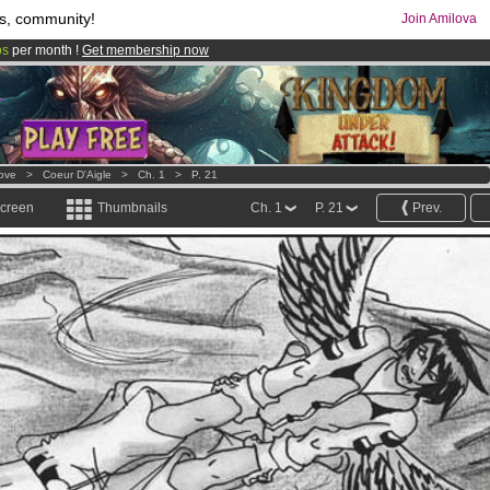
s, community!
Join Amilova
os
per month !
Get membership now
comics & mangas!
.
Love
>
Coeur D'Aigle
>
Ch. 1
>
P. 21
screen
Thumbnails
Ch. 1
P. 21
Prev.