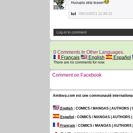
Huoupla strip teaser!
18
Iol
09/15/2021 11:39:15
Log-in to comment
0 Comments In Other Languages.
Français
English
Español
There are no comments for now.
Comment on Facebook
Amilova.com est une communauté internationale 
English
: COMICS / MANGAS | AUTHORS 
Español
: COMICS / MANGAS | AUTHORS 
Français
: COMICS / MANGAS | AUTHORS