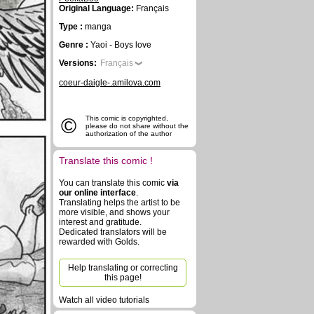
Original Language:
Français
Type :
manga
Genre :
Yaoi - Boys love
Versions:
Français
coeur-daigle-.amilova.com
©
This comic is copyrighted,
please do not share without the
authorization of the author
Translate this comic !
You can translate this comic
via
our online interface
.
Translating helps the artist to be
more visible, and shows your
interest and gratitude.
Dedicated translators will be
rewarded with Golds.
Help translating or correcting
this page!
Watch all video tutorials