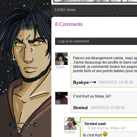
13492 views
8 Comments
Log-in to comment
Falcon est étrangement calme, mais a
J'aime beaucoup tes profils et dans cet
36
(désolé, je commente toutes les pages m
Team
points forts et ses points faibles pour 
Byabya~~♥
08/19/2011 19:45:36
C'est Kurt ou Noka, là?
12
Streled
08/25/2011 02:56:41
Streled
said:
54
C'est Kurt ou Noka, là?
Author
là c'est Kurt