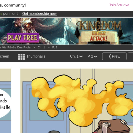
s, community!
Join Amilova
os
per month !
Get membership now
comics & mangas!
.
a Vie Rêvée Des Profs
>
Ch. 1
>
P. 2
screen
Thumbnails
Ch. 1
P. 2
Prev.
so
ando
inetta