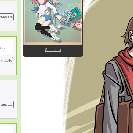
ranslate
] Tu
See more
ranslate
ranslate