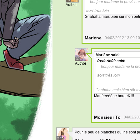
31
bonjour madame la proviseu
Author
sort très loin
Gnahaha mais bien sûr mon petit.
Marlène
04/02/2012 13:00:10
Marlène
said:
32
frederic09
said:
Author
bonjour madame la pr
sort très loin
Gnahaha mais bien sûr mon
Marlèèèèène bordeK !!!
Monsieur To
04/02/20
Pour le peu de planches qui ne sont pa
27