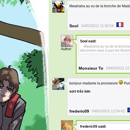
Mwahaha au vu de la tronche de Mada
15
Sool
04/02/2012 11:30:54
Sool
said:
32
Mwahaha au vu de la tronche
Author
déconnes mais à part les flamme
Monsieur To
04/02/2012 12
bonjour madame la proviseure
Puis
27
sort très loin
frederic09
04/02/2012 12:54:42
frederic09
said: