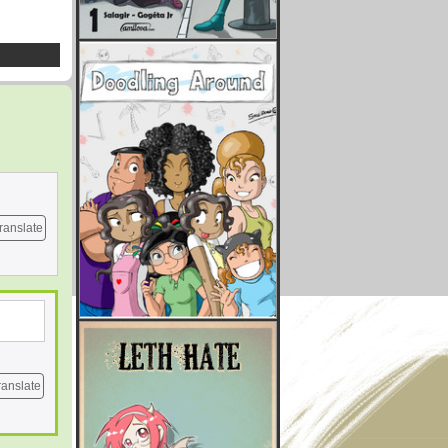
ranslate
ranslate