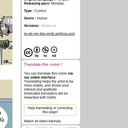
Releasing pace:
Monday
Type :
Comics
Genre :
Humor
Versions:
Italiano
la-vie-rve-des-profs.amilova.com
by
nc
nd
Translate this comic !
You can translate this comic
via
our online interface
.
Translating helps the artist to be
more visible, and shows your
interest and gratitude.
Dedicated translators will be
rewarded with Golds.
Help translating or correcting
a
this page!
iù
Watch all video tutorials