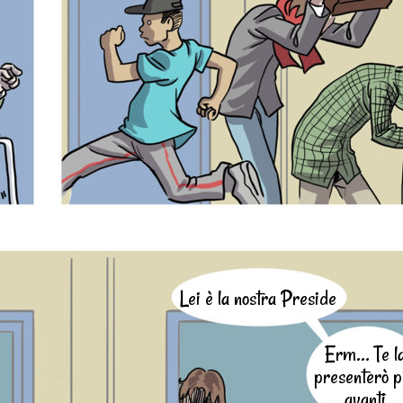
Lei è la nostra Preside
Erm... Te l
presenterò p
avanti