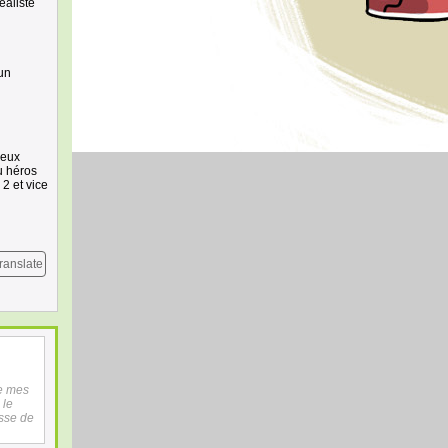
éaliste
 un
yeux
du héros
2 et vice
ranslate
ue mes
 le
asse de