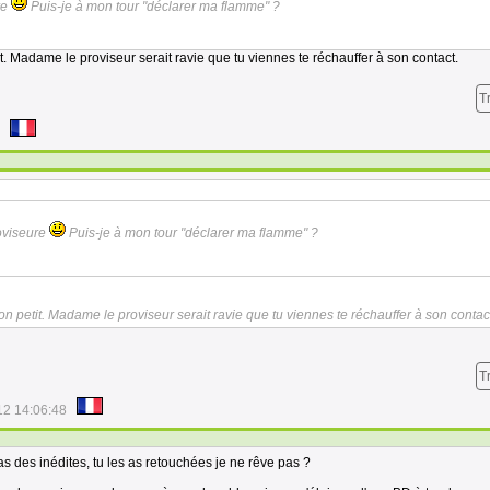
re
Puis-je à mon tour "déclarer ma flamme" ?
 Madame le proviseur serait ravie que tu viennes te réchauffer à son contact.
T
oviseure
Puis-je à mon tour "déclarer ma flamme" ?
 petit. Madame le proviseur serait ravie que tu viennes te réchauffer à son contac
T
12 14:06:48
s des inédites, tu les as retouchées je ne rêve pas ?