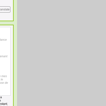
ranslate
ndance
tenant
ue mes
 le
asse de
 a
e
nstant.