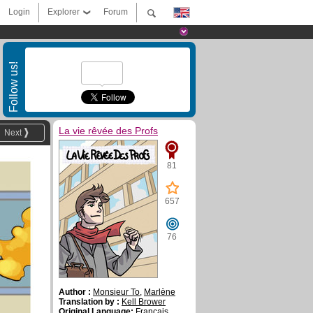
Login
Explorer
Forum
Follow us!
La vie rêvée des Profs
Next
81
657
76
Author :
Monsieur To
,
Marlène
Translation by :
Kell Brower
Original Language:
Français