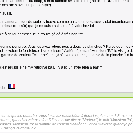
e les anciennes, du coup, à mon humble avis, on s'éloigne d'une BD à tendance r
 des profs avait un peu le style).
n aussi.
là maintenant tout de suite j'y trouve comme un côté trop statique / plat (maintenant
s mieux c'est sûr) que je ne suis pas habitué à voir chez toi.
à critiquer c'est que je trouve çà déjà très bon ^^'
r ce qui me perturbe. Vous les avez retouchées à deux les planches ? Parce que mes 
 ils voient le fond/décor ils me disent "Marlène", le trait "Monsieur To", le visage 
 gamme de couleur "Marlène"... et çà s'inverse quand je passe de la planche 1 à la 
c'est réussi je ne m'y retrouve pas, il y a ici un style bien à part ^^'
T
9:18
idée sur ce qui me perturbe. Vous les avez retouchées à deux les planches ? Parce q
rres ; quand ils voient le fond/décor ils me disent "Marlène", le trait "Monsieur To",
ombres "Monsieur To" la gamme de couleur "Marlène"... et çà s'inverse quand je p
a. C'est grave docteur ?