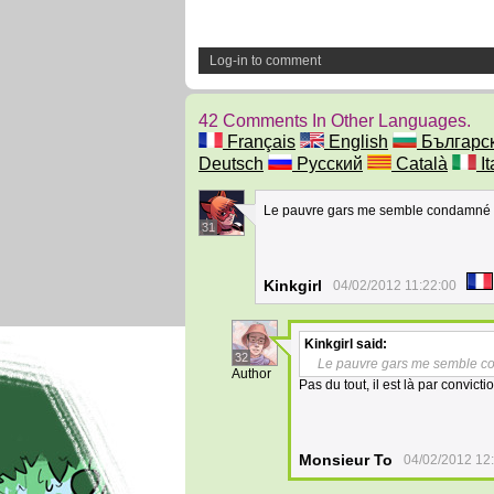
Log-in to comment
42 Comments In Other Languages.
Français
English
Българс
Deutsch
Русский
Català
It
Le pauvre gars me semble condamné
31
Kinkgirl
04/02/2012 11:22:00
Kinkgirl
said:
32
Le pauvre gars me semble 
Author
Pas du tout, il est là par convictio
Monsieur To
04/02/2012 12