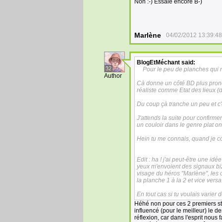
Non :-) Essaie encore B-)
Marlène
04/02/2012 13:39:48
BlogEtMéchant
said:
32
Pour le peu de planches qui n
Author
Cà donne un côté BD plus pron
réaliste comme Etat des lieux (do
Du coup çà tranche un peu et c'
J'attends la suite pour confirme
un couloir dans le genre plat on 
Hein tu me connais, quand je co
Edit : ha ! j'ai peut-être une 
yeux m'envoient des signaux biza
visage du héros "Marlène", les 
la planche 1 à la 2 et vice vers
En tout cas si tu voulais varier de
Héhé non pour ces 2 premiers stri
influencé (pour le meilleur) le de
réflexion, car dans l'esprit nous 