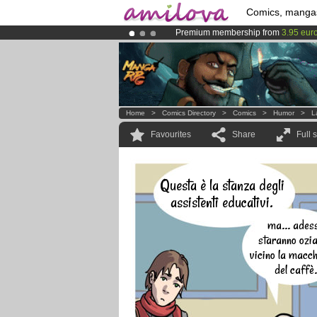
Comics, manga
Premium membership from
3.95 eur
Already 100000
members
and 1000
Amilova
Kickstarter is now LIVE
!.
Home
>
Comics Directory
>
Comics
>
Humor
>
L
Favourites
Share
Full 
Questa è la stanza degli
assistenti educativi.
ma... ades
staranno ozi
vicino la macch
del caffè.