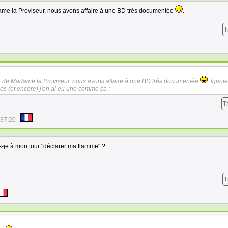
me la Proviseur, nous avons affaire à une BD très documentée
.
T
 de Madame la Proviseur, nous avons affaire à une BD très documentée
. [
quote
s (et encore) j'en ai eu une comme ça :
T
:37:20
-je à mon tour "déclarer ma flamme" ?
T