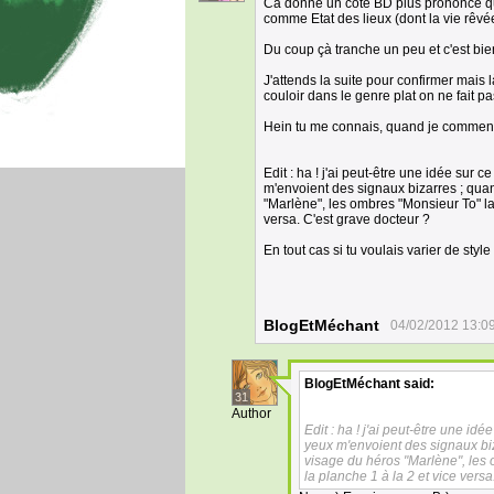
Cà donne un côté BD plus prononcé qu
comme Etat des lieux (dont la vie rêvée
Du coup çà tranche un peu et c'est bie
J'attends la suite pour confirmer mais 
couloir dans le genre plat on ne fait pa
Hein tu me connais, quand je commence 
Edit : ha ! j'ai peut-être une idée su
m'envoient des signaux bizarres ; quand
"Marlène", les ombres "Monsieur To" la
versa. C'est grave docteur ?
En tout cas si tu voulais varier de style 
BlogEtMéchant
04/02/2012 13:0
BlogEtMéchant
said:
31
Author
Edit : ha ! j'ai peut-être une 
yeux m'envoient des signaux biza
visage du héros "Marlène", les 
la planche 1 à la 2 et vice vers