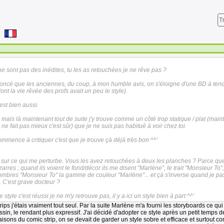
T
e sont pas des inédites, tu les as retouchées je ne rêve pas ?
oncé que les anciennes, du coup, à mon humble avis, on s'éloigne d'une BD à te
nt la vie rêvée des profs avait un peu le style).
est bien aussi.
r mais là maintenant tout de suite j'y trouve comme un côté trop statique / plat (main
ne fait pas mieux c'est sûr) que je ne suis pas habitué à voir chez toi.
mmence à critiquer c'est que je trouve çà déjà très bon ^^'
idée sur ce qui me perturbe. Vous les avez retouchées à deux les planches ? Parce q
rres ; quand ils voient le fond/décor ils me disent "Marlène", le trait "Monsieur To",
ombres "Monsieur To" la gamme de couleur "Marlène"... et çà s'inverse quand je p
a. C'est grave docteur ?
 style c'est réussi je ne m'y retrouve pas, il y a ici un style bien à part ^^'
ps j'étais vraiment tout seul. Par la suite Marlène m'a fourni les storyboards ce qui
ssin, le rendant plus expressif. J'ai décidé d'adopter ce style après un petit temps d
faisons du comic strip, on se devait de garder un style sobre et efficace et surtout co