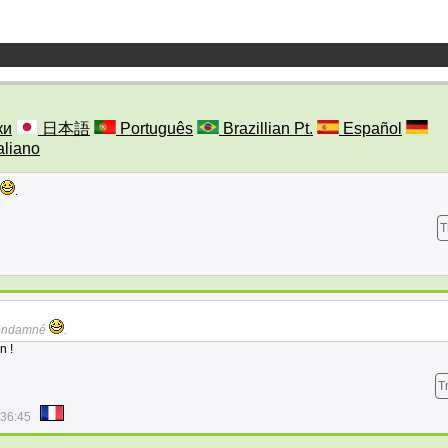
ки
日本語
Português
Brazillian Pt.
Español
aliano
.
T
condamné
.
n !
T
:36:45