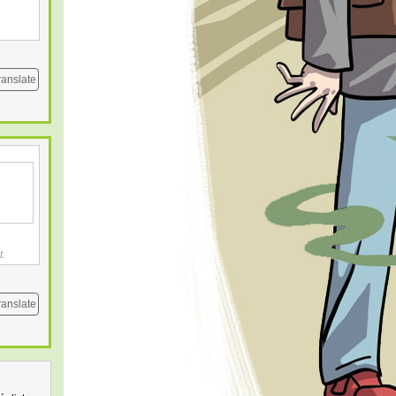
ranslate
t.
ranslate