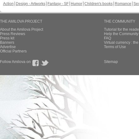
Action
Design - Artworks
Fantasy - SF
Humor
Children's books
Romance
Se
THE AMILOVA PROJECT
THE COMMUNITY
About the Amilova Project
Tutorial for the reade
Press Reviews
Help the Community 
Press kit
FAQ
Banners
Virtual currency : th
Advertise
Terms of Use
Official Partners
Follow Amilova on
Sitemap