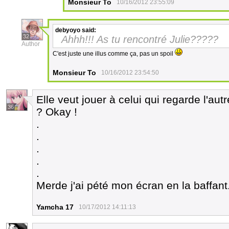
Monsieur To
10/16/2012 23:55:09
debyoyo
said:
32
Ahhh!!! As tu rencontré Julie?????
Author
C'est juste une illus comme ça, pas un spoil
Monsieur To
10/16/2012 23:54:50
Elle veut jouer à celui qui regarde l'au
36
? Okay !
.
.
.
.
.
Merde j'ai pété mon écran en la baffant
Yamcha 17
10/17/2012 14:11:13