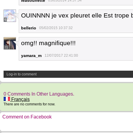
leasounette
05/05/2014 14:57:54
OUINNNN je vex pleuret elle Est trope 
6
bellerio
05/02/2015 10:37:32
omg!! magnifique!!!
21
yamara_m
12/07/2017 22:41:00
Log-in to comment
0 Comments In Other Languages.
Français
There are no comments for now.
Comment on Facebook