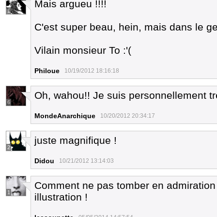
Mais argueu !!!!
1
C'est super beau, hein, mais dans le ge
Vilain monsieur To :'(
Philoue
10/19/2012 18:16:18
Oh, wahou!! Je suis personnellement trè
6
MondeAnarchique
10/20/2012 20:34:17
juste magnifique !
2
Didou
10/21/2012 13:14:03
Comment ne pas tomber en admiration 
1
illustration !