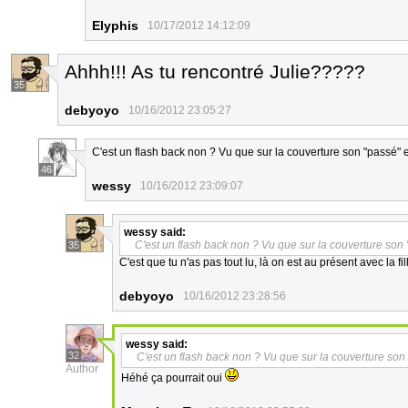
Elyphis
10/17/2012 14:12:09
Ahhh!!! As tu rencontré Julie?????
35
debyoyo
10/16/2012 23:05:27
C'est un flash back non ? Vu que sur la couverture son "passé" es
46
wessy
10/16/2012 23:09:07
wessy
said:
C'est un flash back non ? Vu que sur la couverture son "
35
C'est que tu n'as pas tout lu, là on est au présent avec la 
debyoyo
10/16/2012 23:28:56
wessy
said:
32
C'est un flash back non ? Vu que sur la couverture son 
Author
Héhé ça pourrait oui