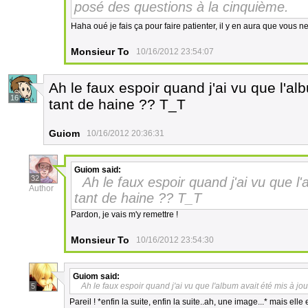
posé des questions à la cinquième.
Haha oué je fais ça pour faire patienter, il y en aura que vous
Monsieur To
10/16/2012 23:54:07
Ah le faux espoir quand j'ai vu que l'al
16
tant de haine ?? T_T
Guiom
10/16/2012 20:36:31
Guiom
said:
32
Ah le faux espoir quand j'ai vu que l'
Author
tant de haine ?? T_T
Pardon, je vais m'y remettre !
Monsieur To
10/16/2012 23:54:30
Guiom
said:
Ah le faux espoir quand j'ai vu que l'album avait été mis à jo
5
Pareil ! *enfin la suite, enfin la suite..ah, une image...* mais e