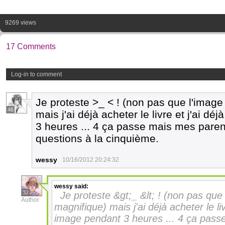
9269 views
17 Comments
Log-in to comment
Je proteste >_ < ! (non pas que l'image
46
mais j'ai déjà acheter le livre et j'ai 
3 heures ... 4 ça passe mais mes parent
questions à la cinquième.
wessy
10/16/2012 20:24:32
wessy
said:
32
Je proteste &gt;_ &lt; ! (non pas que 
Author
magnifique) mais j'ai déjà acheter le li
image pendant 3 heures ... 4 ça passe