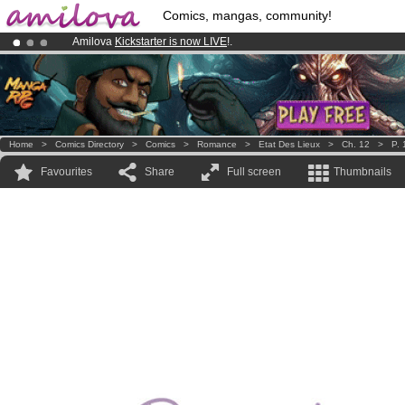
Comics, mangas, community!
Amilova
Kickstarter is now LIVE
!.
Already 134393
members
and 1208
comics & mangas!
.
Premium membership from
3.95 euros
per month !
Get membership
Home
>
Comics Directory
>
Comics
>
Romance
>
Etat Des Lieux
>
Ch. 12
>
P. 
Favourites
Share
Full screen
Thumbnails