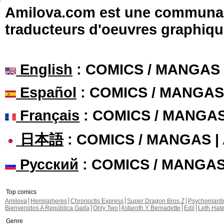
Amilova.com est une communauté
traducteurs d'oeuvres graphiqu
English
: COMICS / MANGAS
Español
: COMICS / MANGAS
Français
: COMICS / MANGA
日本語
: COMICS / MANGAS 
Русский
: COMICS / MANGA
Top comics
Amilova
Hemispheres
Chronoctis Express
Super Dragon Bros Z
Psychomant
Bienvenidos A República Gada
Only Two
Astaroth Y Bernadette
Edil
Leth Hat
Genre