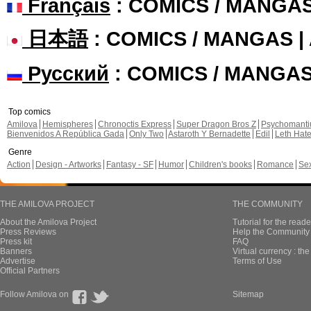
Français
: COMICS / MANGA
日本語
: COMICS / MANGAS 
Русский
: COMICS / MANGA
Top comics
Amilova
Hemispheres
Chronoctis Express
Super Dragon Bros Z
Psychomant
Bienvenidos A República Gada
Only Two
Astaroth Y Bernadette
Edil
Leth Hat
Genre
Action
Design - Artworks
Fantasy - SF
Humor
Children's books
Romance
Se
THE AMILOVA PROJECT
THE COMMUNITY
About the Amilova Project
Tutorial for the reade
Press Reviews
Help the Community 
Press kit
FAQ
Banners
Virtual currency : th
Advertise
Terms of Use
Official Partners
Follow Amilova on
Sitemap