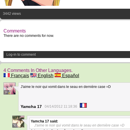
3442 views
Comments
There are no comments for now.
Log-in to comment
4 Comments In Other Languages.
Français
English
Español
J'aime le noir qui vomit dans le seau en dernière case =D
36
Yamcha 17
04/14/2012 11:18:36
Yamcha 17
said:
J'aime le noir qui vomit dans le seau en dernière case =D
35