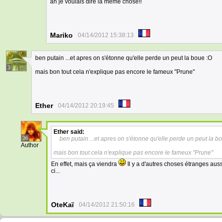
ah je voulais dire la même chose!!
Mariko
04/14/2012 15:38:13
ben putain ...et apres on s'étonne qu'elle perde un peut la boue :O
3
mais bon tout cela n'explique pas encore le fameux "Prune"
Ether
04/14/2012 20:19:45
Ether
said:
36
ben putain ...et apres on s'étonne qu'elle perde un peut la b
Author
mais bon tout cela n'explique pas encore le fameux "Prune"
En effet, mais ça viendra
Il y a d'autres choses étranges auss
ci...
OteKaï
04/14/2012 21:50:16