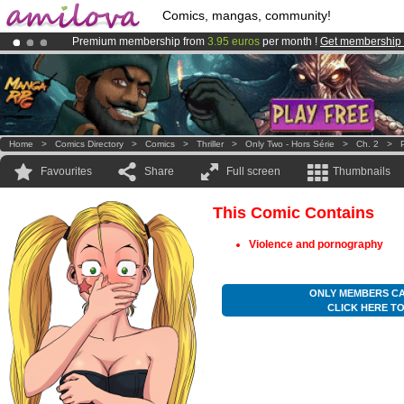
Comics, mangas, community!
Premium membership from
3.95 euros
per month !
Get membership
Amilova
Kickstarter is now LIVE
!.
Already 100000
members
and 1000
comics & mangas!
.
Home
>
Comics Directory
>
Comics
>
Thriller
>
Only Two - Hors Série
>
Ch. 2
>
Favourites
Share
Full screen
Thumbnails
This Comic Contains
Violence and pornography
ONLY MEMBERS CA
CLICK HERE T