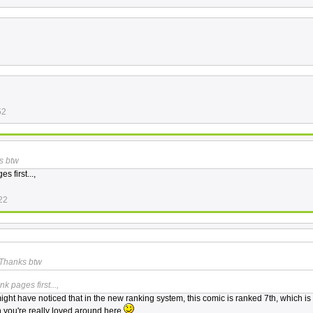
52
s btw
s first...,
22
 Thanks btw
k pages first...,
might have noticed that in the new ranking system, this comic is ranked 7th, which i
you're really loved around here
.