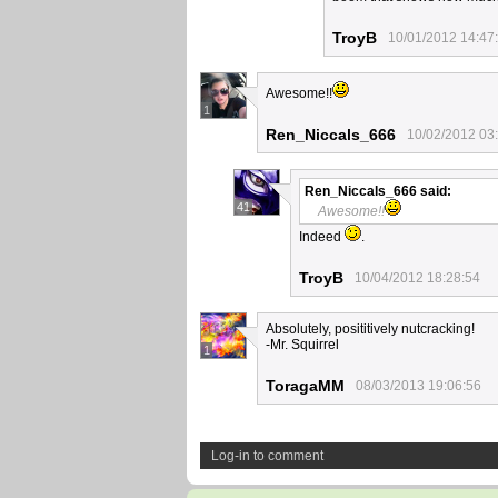
TroyB
10/01/2012 14:47
Awesome!!
1
Ren_Niccals_666
10/02/2012 03
Ren_Niccals_666
said:
41
Awesome!!
Indeed
.
TroyB
10/04/2012 18:28:54
Absolutely, posititively nutcracking!
-Mr. Squirrel
1
ToragaMM
08/03/2013 19:06:56
Log-in to comment