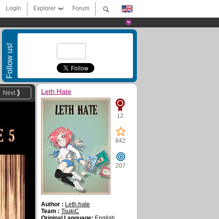
Login
Explorer
Forum
Follow us!
Leth Hate
Next
12
842
207
Author :
Leth.hate
Team :
TsukiC
Original Language:
English