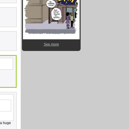
See more
s a huge