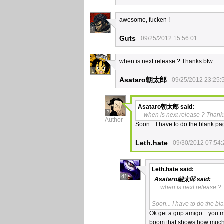
awesome, fucken !
1
Guts
09/25/2012 15:56:01
when is next release ? Thanks btw
1
Asataro朝太郎
09/25/2012 23:25:
Asataro朝太郎
said:
2
when is next release ? Thank
Author
Soon... I have to do the blank page
Leth.hate
09/30/2012 07:54:
Leth.hate
said:
41
Asataro朝太郎
said:
when is next release ?
Soon... I have to do the blan
Ok get a grip amigo... you 
boom that shows how much 