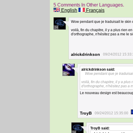
5 Comments In Other Languages.
English
Français
Wow pendant que je traduisait le skin 
24
voilà, fin du chapitre, il y a plus rie
d'orthographe, n'hésitez pas a me le s
alrickdrinkson
09/24/2012 15:33
alrickdrinkson
said:
Wow pendant que je traduisait
41
voilà, fin du chapitre, il y a p
d'orthographe, n'hésitez pas a m
Le nouveau design est beaucoup
TroyB
09/24/2012 15:35:00
TroyB
said:
24