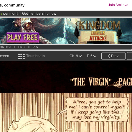
s, community!
Join Amilova
os
per month !
Get membership now
comics & mangas!
.
eth Hate
>
Ch. 9
>
P. 5
screen
Thumbnails
Ch. 9
P. 5
Prev.