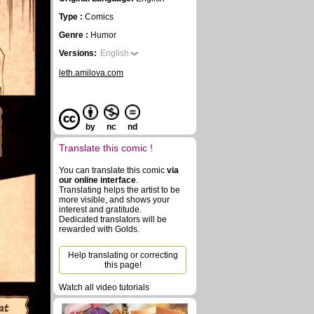
Type :
Comics
Genre :
Humor
Versions:
English
leth.amilova.com
by
nc
nd
Translate this comic !
You can translate this comic
via
our online interface
.
Translating helps the artist to be
more visible, and shows your
interest and gratitude.
Dedicated translators will be
rewarded with Golds.
Help translating or correcting
this page!
Watch all video tutorials