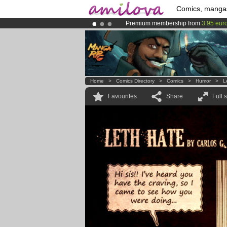
Comics, manga
Premium membership from
3.95 eur
Already 134393
members
and 1208
Amilova
Kickstarter is now LIVE
!.
Home
>
Comics Directory
>
Comics
>
Humor
>
L
Favourites
Share
Full 