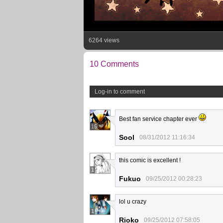
6264 views
10 Comments
Log-in to comment
Best fan service chapter ever
15
Sool
08/31/2012 11:16:34
this comic is excellent !
1
Fukuo
09/25/2012 00:28:23
lol u crazy
1
Rioko
09/25/2012 07:58:05