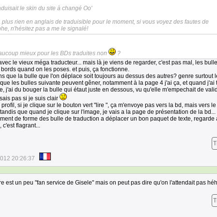
uisait le skin du site à changé Oo'
 y a plus rien en anglais de traduisible pour le moment, si vous voyez des fautes de
e, n'hésitez pas a me le signalé!
aucoup mieux pour les BDs traduites non
?
ion avec le vieux méga traducteur... mais là je viens de regarder, c'est pas mal, les bull
 bords quand on les poses. et puis, ça fonctionne.
ns que la bulle que l'on déplace soit toujours au dessus des autres? genre surtout le
ue les bulles suivante peuvent gêner, notamment à la page 4 j'ai ça, et quand j'ai 
, j'ai du bouger la bulle qui étaut juste en dessous, vu qu'elle m'empechait de valid
ais pas si je suis clair
ofil, si je clique sur le bouton vert "lire ", ça m'envoye pas vers la bd, mais vers le
andis que quand je clique sur l'image, je vais a la page de présentation de la bd...
ment de forme des bulle de traduction a déplacer un bon paquet de texte, regarde
c'est flagrant...
T
2012 20:26:37
tre est un peu "fan service de Gisele" mais on peut pas dire qu'on l'attendait pas h
T