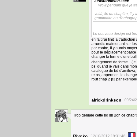
alrickdrinkson
said:
Wow pendant que je trad
voilà, fin du chapitre, il
grammaire ou d'orthograph
Le nouveau design est be
en fait j'ai finit la traduct
arrondis maintenant sur les
par contre, il y aurais moye
pour le déplacement parce q
changer la forme d'une bulle
changement de forme... (je s
ps; quand je vais dans mon pr
catalogue de bd d'amilova, t
re ps, apperment le change
rout chap 2 p3 par exemple, 
alrickdrinkson
09/24/
Trop géniale cette bd !!!! Bon ce chapi
1
Riyoko
12/10/2012 19:31:48