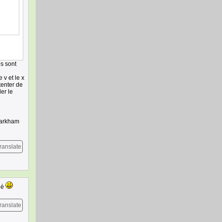
es sont
 v et le x
tenter de
er le
 arkham
ranslate
éhé
ranslate