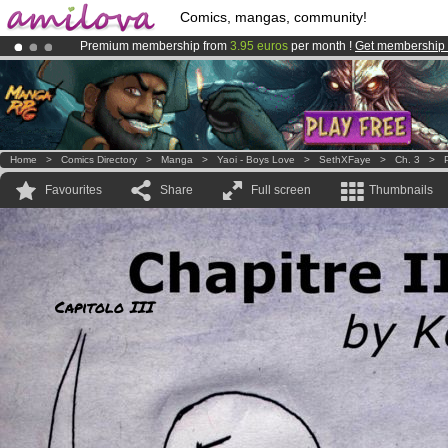
Comics, mangas, community!
Premium membership from
3.95 euros
per month !
Get membership
Amilova
Kickstarter is now LIVE
!.
Already 100000
members
and 1000
comics & mangas!
.
Home
>
Comics Directory
>
Manga
>
Yaoi - Boys Love
>
SethXFaye
>
Ch. 3
>
Favourites
Share
Full screen
Thumbnails
Capitolo III