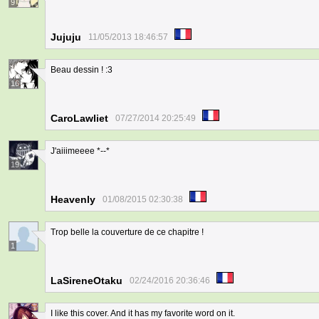
9
Jujuju
11/05/2013 18:46:57
Beau dessin ! :3
16
CaroLawliet
07/27/2014 20:25:49
J'aiiimeeee *--*
19
Heavenly
01/08/2015 02:30:38
Trop belle la couverture de ce chapitre !
1
LaSireneOtaku
02/24/2016 20:36:46
I like this cover. And it has my favorite word on it.