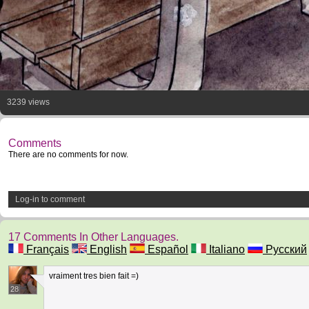
3239 views
Comments
There are no comments for now.
Log-in to comment
17 Comments In Other Languages.
Français
English
Español
Italiano
Русский
vraiment tres bien fait =)
28