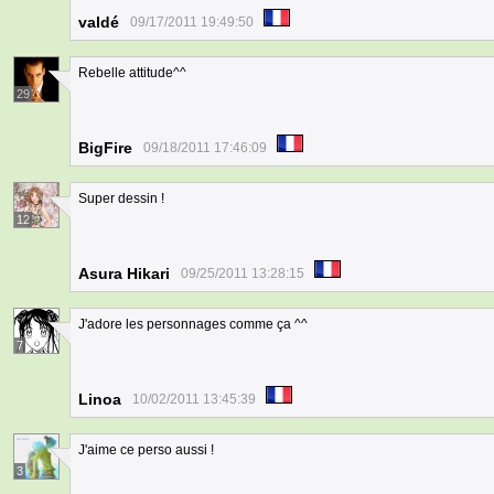
valdé
09/17/2011 19:49:50
Rebelle attitude^^
29
BigFire
09/18/2011 17:46:09
Super dessin !
12
Asura Hikari
09/25/2011 13:28:15
J'adore les personnages comme ça ^^
7
Linoa
10/02/2011 13:45:39
J'aime ce perso aussi !
3