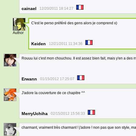
cainael
12/20/2011 18:14:27
C'est le perso préféré des gens alors je comprend x)
31
Author
Keiden
12/21/2011 11:34:36
Rouuu lui c'est mon chouchou. Il est assez bien fait, mais y'en a des m
4
Erwann
01/15/2012 17:25:07
J'adore la couverture de ce chapitre ^^
11
MerryUchiha
02/15/2012 15:56:33
charmant, vraiment très charmant ! j'adore ! non pas que son style, mai
4