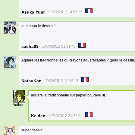
Asuka Yumi
03/22/2012 14:06:36
trop beau le dessin !!
5
sasha09
08/03/2012 01:31:40
Aquarelles traditionnelles ou crayons aquarellables ? (pour le dessin) 
20
NatsuKan
09/30/2012 12:36:41
aquarelle traditionnelle sur papier pourave 8D
31
Author
Keiden
09/30/2012 21:22:04
super dessin