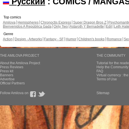
Русский
: COMICS / MANGA
Top comics
Amilova
Hemispheres
Chronoctis Express
Super Dragon Bros Z
Psychomant
Bienvenidos A República Gada
Only Two
Astaroth Y Bernadette
Edil
Leth Hat
Genre
Action
Design - Artworks
Fantasy - SF
Humor
Children's books
Romance
Se
THE AMILOVA PROJECT
THE COMMUNITY
About the Amilova Project
Tutorial for the reade
Press Reviews
Help the Community 
Press kit
FAQ
Banners
Virtual currency : th
Advertise
Terms of Use
Official Partners
Follow Amilova on
Sitemap