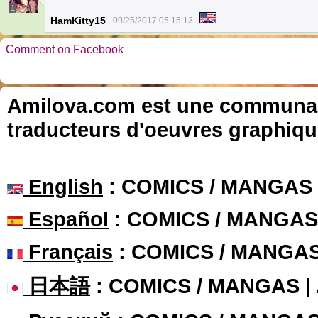
1
HamKitty15
09/25/2017 05:15:13
Comment on Facebook
Amilova.com est une communauté
traducteurs d'oeuvres graphiqu
English
: COMICS / MANGAS
Español
: COMICS / MANGAS
Français
: COMICS / MANGA
日本語
: COMICS / MANGAS 