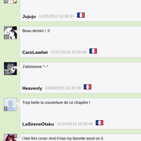
9
Jujuju
11/05/2013 18:46:57
Beau dessin ! :3
16
CaroLawliet
07/27/2014 20:25:49
J'aiiimeeee *--*
19
Heavenly
01/08/2015 02:30:38
Trop belle la couverture de ce chapitre !
1
LaSireneOtaku
02/24/2016 20:36:46
I like this cover. And it has my favorite word on it.