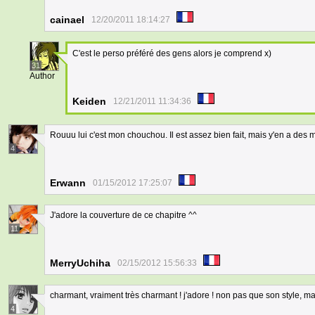
cainael
12/20/2011 18:14:27
C'est le perso préféré des gens alors je comprend x)
31
Author
Keiden
12/21/2011 11:34:36
Rouuu lui c'est mon chouchou. Il est assez bien fait, mais y'en a des m
4
Erwann
01/15/2012 17:25:07
J'adore la couverture de ce chapitre ^^
11
MerryUchiha
02/15/2012 15:56:33
charmant, vraiment très charmant ! j'adore ! non pas que son style, mai
4