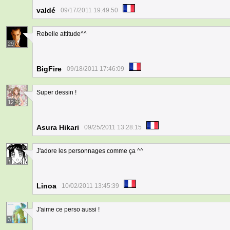
valdé
09/17/2011 19:49:50
Rebelle attitude^^
29
BigFire
09/18/2011 17:46:09
Super dessin !
12
Asura Hikari
09/25/2011 13:28:15
J'adore les personnages comme ça ^^
7
Linoa
10/02/2011 13:45:39
J'aime ce perso aussi !
3