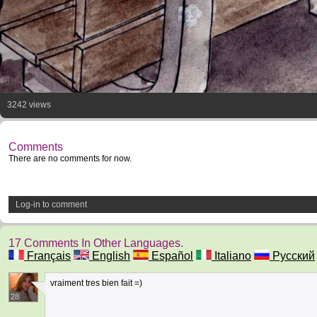
3242 views
Comments
There are no comments for now.
Log-in to comment
17 Comments In Other Languages.
Français
English
Español
Italiano
Русский
vraiment tres bien fait =)
28