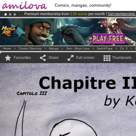
Comics, mangas, community!
Premium membership from
3.95 euros
per month !
Get membership
Amilova
Kickstarter is now LIVE
!.
Already 100000
members
and 1000
comics & mangas!
.
Home
>
Comics Directory
>
Manga
>
Yaoi - Boys Love
>
SethXFaye
>
Ch. 3
>
Favourites
Share
Full screen
Thumbnails
Capitolo III