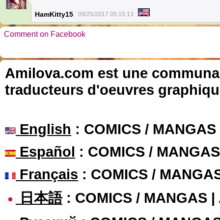
1
HamKitty15
09/25/2017 05:15:13
Comment on Facebook
Amilova.com est une communauté
traducteurs d'oeuvres graphiqu
English
: COMICS / MANGAS
Español
: COMICS / MANGAS
Français
: COMICS / MANGA
日本語
: COMICS / MANGAS 