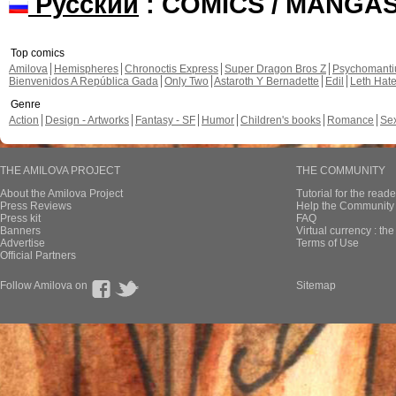
Русский
: COMICS / MANGA
Top comics
Amilova
Hemispheres
Chronoctis Express
Super Dragon Bros Z
Psychomant
Bienvenidos A República Gada
Only Two
Astaroth Y Bernadette
Edil
Leth Hat
Genre
Action
Design - Artworks
Fantasy - SF
Humor
Children's books
Romance
Se
THE AMILOVA PROJECT
THE COMMUNITY
About the Amilova Project
Tutorial for the reade
Press Reviews
Help the Community 
Press kit
FAQ
Banners
Virtual currency : th
Advertise
Terms of Use
Official Partners
Follow Amilova on
Sitemap