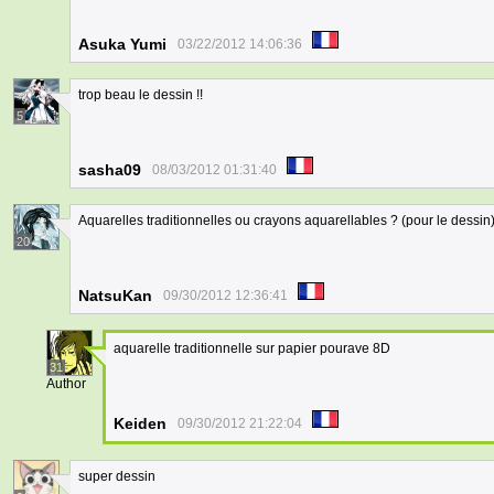
Asuka Yumi
03/22/2012 14:06:36
trop beau le dessin !!
5
sasha09
08/03/2012 01:31:40
Aquarelles traditionnelles ou crayons aquarellables ? (pour le dessin) 
20
NatsuKan
09/30/2012 12:36:41
aquarelle traditionnelle sur papier pourave 8D
31
Author
Keiden
09/30/2012 21:22:04
super dessin