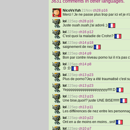
3631 comments in other languages.
NicoVsYuh
21Nov
ch28 p16
Merci ! Je ne passe plus trop par ici et je
Iol
22Sep
ch28 p16
Juste ouah.ouah.j'ai adoré.:)
Iol
22Sep
ch16 p12
C'est quoi la maladie de Crohn?
Iol
22Sep
ch14 p18
saignement de nez
Iol
22Sep
ch14 p9
Bon par contre niveau porno lui il n'a pas 
Iol
22Sep
ch14 p8
:D :D
Iol
22Sep
ch13 p23
Plus de porno?Jey a été traumatisé c'est su
Iol
22Sep
ch13 p23
Yepppppppppppppppyyyyyy!!!!!:D
Iol
22Sep
ch13 p15
Une bise,quoi!? juste UNE BISE!!!!!!!
Iol
22Sep
ch13 p11
Les différences de nez entre les personnag
Iol
22Sep
ch10 p22
Ont en a de moins en moins...snif
Iol
22Sep
ch10 p7