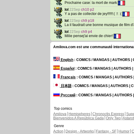
Prochaine case: la mort de mark
Iol
22Sep
ch10 p2
Y a pas de collector de jey!!!!!!:( :!: :(
Iol
22Sep
ch9 p18
La il faudrait une bonne musique de film d'a
Iol
22Sep
ch9 p4
Milie pensej'ai envie de chier!
Amilova.com est une communauté internationale 
English
: COMICS / MANGAS | AUTHORS 
Español
: COMICS / MANGAS | AUTHORS 
Français
: COMICS / MANGAS | AUTHORS
日本語
: COMICS / MANGAS | AUTHORS |
Русский
: COMICS / MANGAS | AUTHORS
Top comics
Amilova
Hemispheres
Chronoctis Express
Supe
Bienvenidos A República Gada
Only Two
Astaro
Genre
Action
Design - Artworks
Fantasy - SF
Humor
C