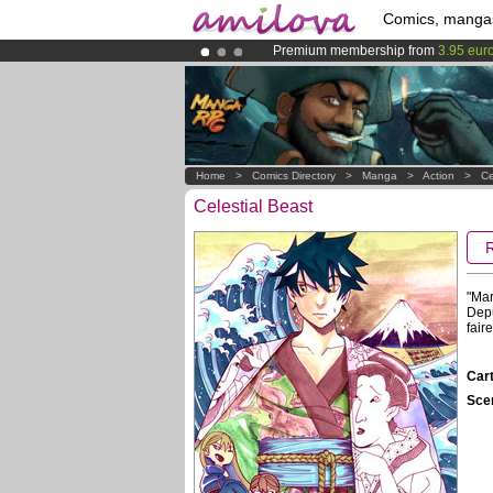
Comics, manga
Premium membership from
3.95 eur
Already 100000
members
and 1000
Amilova
Kickstarter is now LIVE
!.
Home
>
Comics Directory
>
Manga
>
Action
>
Ce
Celestial Beast
"Mar
Depu
fair
Cart
Scen