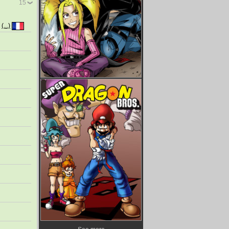
15
n
(...)