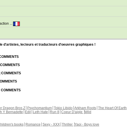
ction ...
d'artistes, lecteurs et traducteurs d'oeuvres graphiques !
| COMMENTS
| COMMENTS
 | COMMENTS
 COMMENTS
 | COMMENTS
r Dragon Bros Z
Psychomantium
Tokio Libido
Arkham Roots
The Heart Of Earth
th Y Bernadette
Edil
Leth Hate
Run 8
Coeur D'aigle
Wild
hildren's books
Romance
Sexy - XXX
Thriller
Yaoi - Boys love