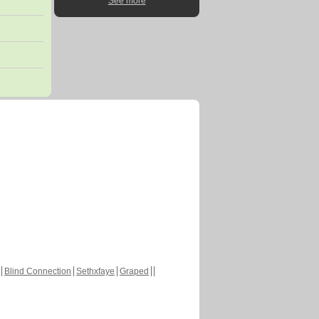
See more
Blind Connection
Sethxfaye
Graped