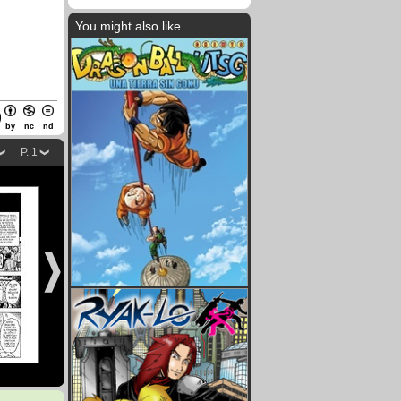
You might also like
by
nc
nd
P. 1