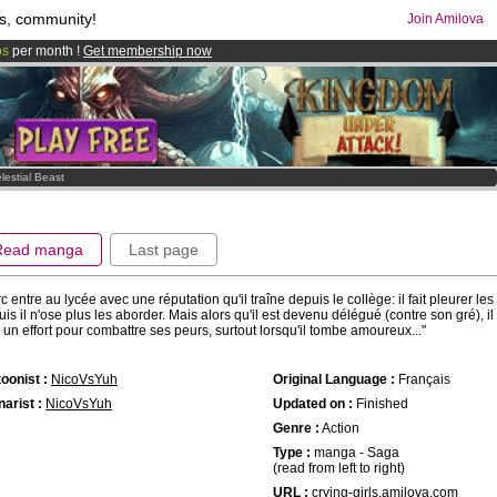
s, community!
Join Amilova
os
per month !
Get membership now
comics & mangas!
.
lestial Beast
Read manga
Last page
c entre au lycée avec une réputation qu'il traîne depuis le collège: il fait pleurer les f
is il n'ose plus les aborder. Mais alors qu'il est devenu délégué (contre son gré), il
e un effort pour combattre ses peurs, surtout lorsqu'il tombe amoureux..."
oonist :
NicoVsYuh
Original Language :
Français
arist :
NicoVsYuh
Updated on :
Finished
Genre :
Action
Type :
manga - Saga
(read from left to right)
URL :
crying-girls.amilova.com