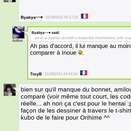
36
Byabya~~♥
01/28/2011 05:17:32
Byabya~~♥
said:
41
ah si, la poitrine de profil y ressemble énormément, jolie cou
Author
Ah pas d'accord, il lui manque au moi
comparer à Inoue
.
TroyB
01/28/2011 09:43:34
bien sur qu'il manque du bonnet, amilo
36
comparé (voir même tout court, les code
réelle... ah non ça c'est pour le hentai :
façon de les dessiner à travers le t-shirt
kubo de le faire pour Orihime ^^