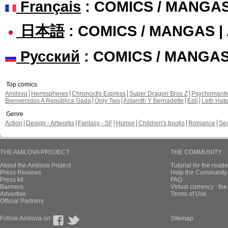
Français
: COMICS / MANGA
日本語
: COMICS / MANGAS 
Русский
: COMICS / MANGA
Top comics
Amilova
Hemispheres
Chronoctis Express
Super Dragon Bros Z
Psychomant
Bienvenidos A República Gada
Only Two
Astaroth Y Bernadette
Edil
Leth Hat
Genre
Action
Design - Artworks
Fantasy - SF
Humor
Children's books
Romance
Se
THE AMILOVA PROJECT
THE COMMUNITY
About the Amilova Project
Tutorial for the reade
Press Reviews
Help the Community 
Press kit
FAQ
Banners
Virtual currency : th
Advertise
Terms of Use
Official Partners
Follow Amilova on
Sitemap