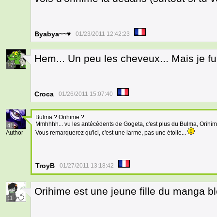
Byabya~~♥
01/23/2011 12:42:23
Hem... Un peu les cheveux... Mais je f
17
Croca
01/26/2011 15:07:40
Bulma ? Orihime ?
Mmhhhh... vu les antécédents de Gogeta, c'est plus du Bulma, Orihime j
41
Author
Vous remarquerez qu'ici, c'est une larme, pas une étoile...
TroyB
01/27/2011 13:18:42
Orihime est une jeune fille du manga 
11