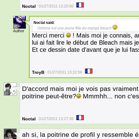
Noctal
01/27/2011 13:20:00
Noctal
said:
41
Orihime est une jeune fille du manga bleach
.
Author
Merci merci
! Mais moi je connais, 
lui ai fait lire le début de Bleach mais 
Et ce dessin date d'avant que je lui fas
TroyB
01/27/2011 13:22:56
D'accord mais moi je vois pas vraiment
11
poitrine peut-être?
Mmmhh... non c'est
Noctal
01/27/2011 13:27:36
ah si, la poitrine de profil y ressemble