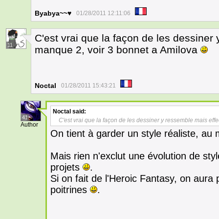
Byabya~~♥
01/28/2011 12:11:06
C'est vrai que la façon de les dessiner
11
manque 2, voir 3 bonnet a Amilova
Noctal
01/28/2011 15:43:21
Noctal
said:
41
C'est vrai que la façon de les dessiner y ressemble mais eff
Author
On tient à garder un style réaliste, a
Mais rien n'exclut une évolution de sty
projets
.
Si on fait de l'Heroic Fantasy, on aura p
poitrines
.