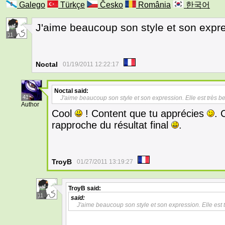
Galego
Türkçe
Česko
România
한국어
J'aime beaucoup son style et son expres
11
Noctal
01/19/2011 12:22:17
Noctal
said:
41
J'aime beaucoup son style et son expression. Elle est très be
Author
Cool
! Content que tu apprécies
. 
rapproche du résultat final
.
TroyB
01/27/2011 13:19:27
TroyB
said:
11
said:
J'aime beaucoup son style et son expression. Elle est t