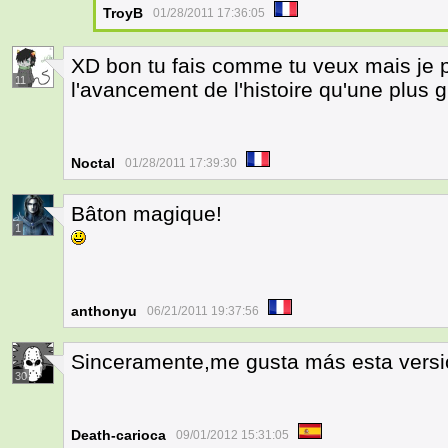
TroyB
01/28/2011 17:36:05
XD bon tu fais comme tu veux mais je 
11
l'avancement de l'histoire qu'une plus 
Noctal
01/28/2011 17:39:30
Bâton magique!
1
anthonyu
06/21/2011 19:37:56
Sinceramente,me gusta más esta versi
30
Death-carioca
09/01/2012 15:31:05