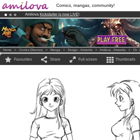
Comics, mangas, community!
Amilova
Kickstarter is now LIVE
!.
Premium membership from
3.95 euros
per month !
Get membership
Already 100000
members
and 1000
comics & mangas!
.
Home
>
Comics Directory
>
Manga
>
Design - Artworks
>
Amilova : Artworks
>
Ch. 
Favourites
Share
Full screen
Thumbnails