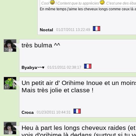
Cool
! Content que tu apprécies
. C'est une des éba
En même temps j'aime les cheveux longs comme ceux là al
Noctal
01/27/2011 13:22:49
très bulma ^^
36
Byabya~~♥
01/21/2011 02:38:17
Un petit air d' Orihime Inoue et un moins
17
Mais très jolie et classe !
Croca
01/23/2011 10:44:31
Heu à part les longs cheveux raides (et
36
vois d'orihime là dedans (surtout si tu 