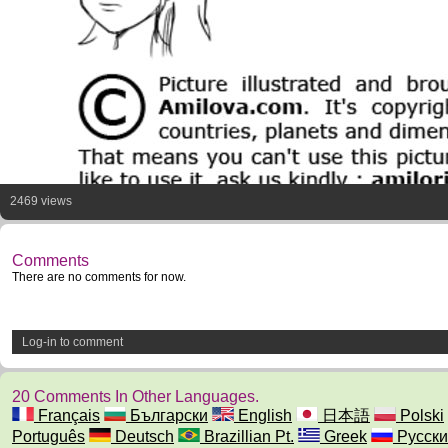
2469 views
Comments
There are no comments for now.
Log-in to comment
20 Comments In Other Languages.
Français
Български
English
日本語
Polski
Português
Deutsch
Brazillian Pt.
Greek
Русски