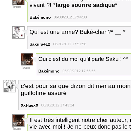
33
vivant ?! *
large sourire sadique
*
Team
Bakémono
06/30/2012 17:44:08
Qui est une arme? Baké-chan?*
__
*
9
Sakura412
06/30/2012 17:51:56
Oui c'est du moi qu'il parle Saku ! ^^
33
Team
Bakémono
06/30/2012 17:55:55
c'est pour sa que dizon dit rien au moin
29
guillotine assuré
XxHaexX
06/30/2012 17:43:24
Il est très intelligent notre cher auteur,
33
vie avec moi ! Je ne peux donc pas le t
Team