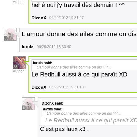
Author
héhé oui j'y travail dès demain ! ^^
DizonX
06/29/2012 19:31:47
L'amour donne des ailes comme on dis ^
6
lurula
06/29/2012 18:33:40
lurula
said:
35
L'amour donne des ailes comme on dis ^^" ...
Author
Le Redbull aussi à ce qui paraît XD
DizonX
06/29/2012 19:31:13
DizonX
said:
6
lurula
said:
L'amour donne des ailes comme on dis ^^" ...
Le Redbull aussi à ce qui paraît X
C'est pas faux x3 .