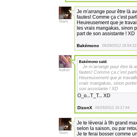
Je m'arrange pour être là av
fautes! Comme ça c'est parf
33
Team
Heureusement que je travai
les vrais mangakas, sinon p
part de son assistante ! XD
Bakémono
06/29/2012 16:04:22
Bakémono
said:
35
Je m'arrange pour être là av
Author
fautes! Comme ça c'est parfa
Heureusement que je travail
vrais mangakas, sinon portera
son assistante ! XD
O_o...T_T... XD
DizonX
06/29/2012 16:17:44
Je te lèverai à 9h grand m
selon la saison, ou par ret
33
Team
Je te ferai bosser comme u