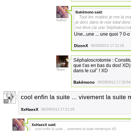
Bakémono
said:
35
Tout les matins je me la man
Author
je dors dans le noir total do
me lève j'ai une Séphaloscro
Une...une ... une quoi ? 0
DizonX
06/29/2012 17:12:18
Séphaloscrotomie : Constitu
que t'as en bas du dos! XD) 
33
Team
dans le cul" ! XD
Bakémono
06/29/2012 17:20:54
cool enfin la suite ... vivement la suite
29
XxHaexX
06/29/2012 17:21:29
XxHaexX
said:
35
cool enfin la suite ... vivement la suite mintenant XD