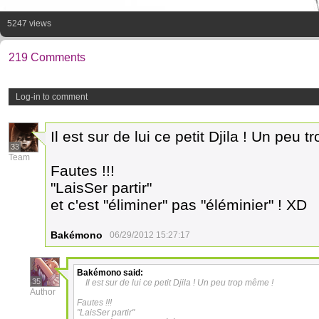
5247 views
219 Comments
Log-in to comment
Il est sur de lui ce petit Djila ! Un peu 
33
Team
Fautes !!!
"LaisSer partir"
et c'est "éliminer" pas "éléminier" ! XD
Bakémono
06/29/2012 15:27:17
Bakémono
said:
35
Il est sur de lui ce petit Djila ! Un peu trop même !
Author
Fautes !!!
"LaisSer partir"