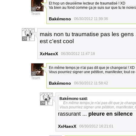
Et hop un deuxième lecteur de traumatisé ! XD
Va bien au fond comme ça je suis sur que tu te noiera
33
Team
Bakémono
06/30/2012 11:39:36
mais non tu traumatise pas les gens 
29
est c'est cool
XxHaexX
06/30/2012 11:47:18
En même temps je n'ai pas dit que je changerai ! XD
Vous pourriez signer une pétition, manifester, tout c
33
Team
Bakémono
06/30/2012 11:58:42
Bakémono
said:
En même temps je n'ai pas dit que je change
29
Vous pourriez signer une pétition, manifester, 
rassurant ...
pleure en silence
XxHaexX
06/30/2012 16:21:01