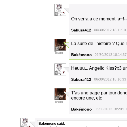
9
On verra à ce moment là~!-
Sakura412
06/30/2012 18:11:10
La suite de l'histoire ? Quell
33
Team
Bakémono
06/30/2012 18:14:37
Heuuu... Angelic Kiss?x3 un 
9
Sakura412
06/30/2012 18:16:33
T'as une page par jour donc
encore une, etc
33
Team
Bakémono
06/30/2012 18:20:10
Bakémono
said: