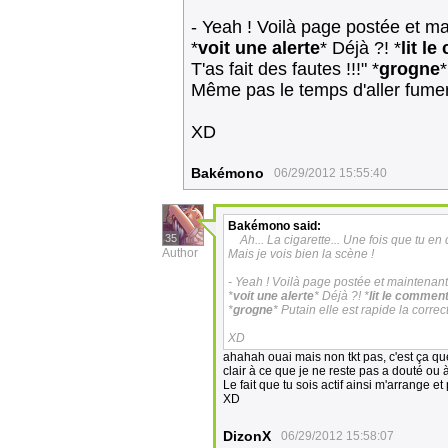
- Yeah ! Voilà page postée et ma
*
voit une alerte
* Déjà ?! *
lit l
T'as fait des fautes !!!" *
grogne
*
Même pas le temps d'aller fumer
XD
Bakémono
06/29/2012 15:55:40
Bakémono
said:
35
Ah... La cigarette... Une fois que tu en
Author
Mais je vois bien la scène !
- Yeah ! Voilà page postée et maintenant
*
voit une alerte
* Déjà ?! *
lit le commen
*
grogne
* Putain elle est rapide la correc
XD
ahahah ouai mais non tkt pas, c'est ça que
clair à ce que je ne reste pas a douté ou à
Le fait que tu sois actif ainsi m'arrange et 
XD
DizonX
06/29/2012 15:58:07