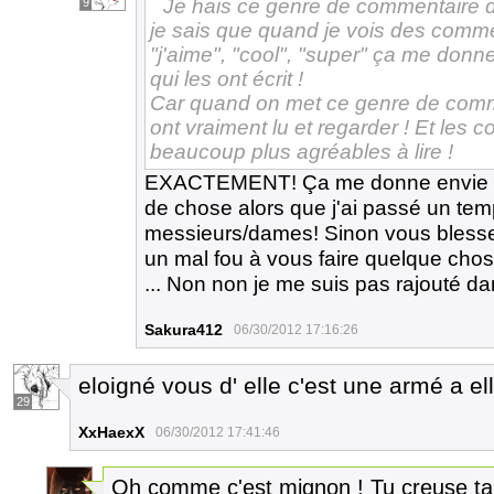
Je hais ce genre de commentaire d
9
je sais que quand je vois des comme
"j'aime", "cool", "super" ça me donn
qui les ont écrit !
Car quand on met ce genre de comme
ont vraiment lu et regarder ! Et les 
beaucoup plus agréables à lire !
EXACTEMENT! Ça me donne envie de
de chose alors que j'ai passé un tem
messieurs/dames! Sinon vous blessez
un mal fou à vous faire quelque cho
... Non non je me suis pas rajouté dans
Sakura412
06/30/2012 17:16:26
eloigné vous d' elle c'est une armé a ell
29
XxHaexX
06/30/2012 17:41:46
Oh comme c'est mignon ! Tu creuse ta t