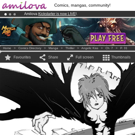
Comics, mangas, community!
Amilova
Kickstarter is now LIVE
!.
Premium membership from
3.95 euros
per month !
Get membership
Already 134393
members
and 1208
comics & mangas!
.
Home
>
Comics Directory
>
Manga
>
Thriller
>
Angelic Kiss
>
Ch. 7
>
P. 31
Favourites
Share
Full screen
Thumbnails