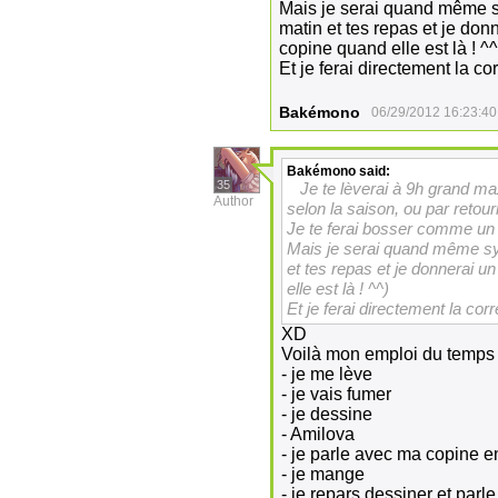
Mais je serai quand même sy
matin et tes repas et je don
copine quand elle est là ! ^^
Et je ferai directement la c
Bakémono
06/29/2012 16:23:40
Bakémono
said:
35
Je te lèverai à 9h grand m
Author
selon la saison, ou par reto
Je te ferai bosser comme un
Mais je serai quand même symp
et tes repas et je donnerai u
elle est là ! ^^)
Et je ferai directement la cor
XD
Voilà mon emploi du temps d
- je me lève
- je vais fumer
- je dessine
- Amilova
- je parle avec ma copine e
- je mange
- je repars dessiner et par