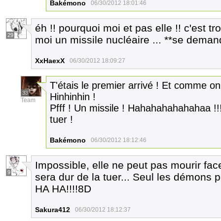
Bakémono
06/30/2012 18:01:46
éh !! pourquoi moi et pas elle !! c'est tro
29
moi un missile nucléaire ... **se demande
XxHaexX
06/30/2012 18:09:27
T'étais le premier arrivé ! Et comme on 
33
Hinhinhin !
Team
Pfff ! Un missile ! Hahahahahahahaa !!
tuer !
Bakémono
06/30/2012 18:12:46
Impossible, elle ne peut pas mourir f
9
sera dur de la tuer... Seul les démons 
HA HA!!!!8D
Sakura412
06/30/2012 18:12:37