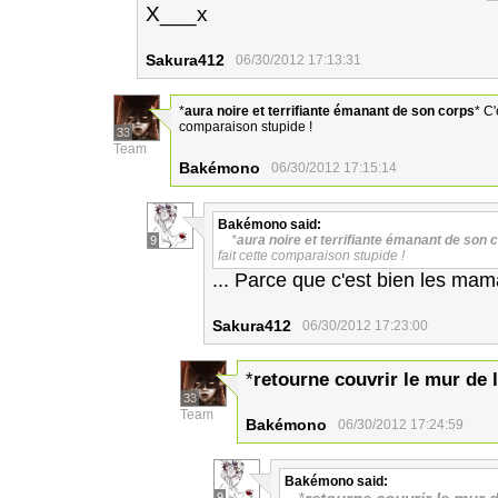
X___x
Sakura412
06/30/2012 17:13:31
*
aura noire et terrifiante émanant de son corps
* C
comparaison stupide !
33
Team
Bakémono
06/30/2012 17:15:14
Bakémono
said:
*
aura noire et terrifiante émanant de son 
9
fait cette comparaison stupide !
... Parce que c'est bien les mam
Sakura412
06/30/2012 17:23:00
*
retourne couvrir le mur de
33
Team
Bakémono
06/30/2012 17:24:59
Bakémono
said:
9