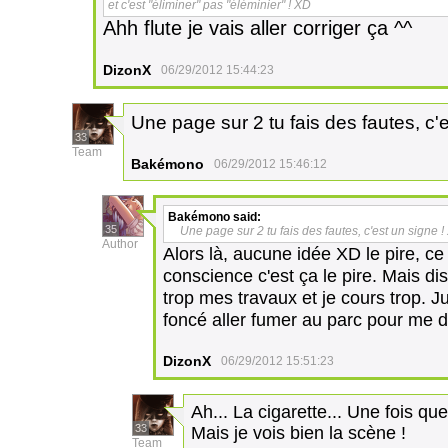
et c'est "éliminer" pas "éléminier" ! XD
Ahh flute je vais aller corriger ça ^^
DizonX
06/29/2012 15:44:23
Une page sur 2 tu fais des fautes, c'
33
Team
Bakémono
06/29/2012 15:46:12
Bakémono
said:
35
Une page sur 2 tu fais des fautes, c'est un signe 
Author
Alors là, aucune idée XD le pire, ce
conscience c'est ça le pire. Mais di
trop mes travaux et je cours trop. Jus
foncé aller fumer au parc pour me 
DizonX
06/29/2012 15:51:23
Ah... La cigarette... Une fois qu
33
Mais je vois bien la scène !
Team