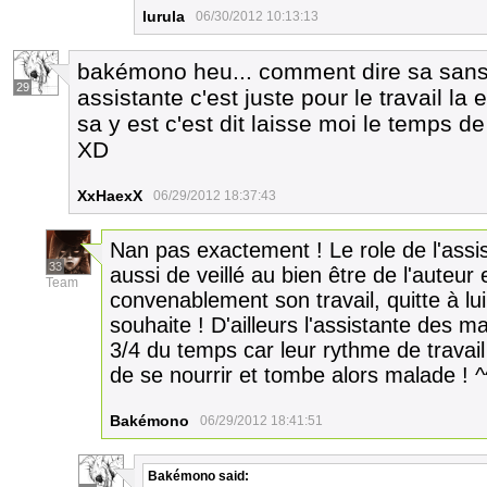
lurula
06/30/2012 10:13:13
bakémono heu... comment dire sa san
29
assistante c'est juste pour le travail l
sa y est c'est dit laisse moi le temps d
XD
XxHaexX
06/29/2012 18:37:43
Nan pas exactement ! Le role de l'assi
33
aussi de veillé au bien être de l'auteur 
Team
convenablement son travail, quitte à lui
souhaite ! D'ailleurs l'assistante des m
3/4 du temps car leur rythme de travail 
de se nourrir et tombe alors malade ! ^
Bakémono
06/29/2012 18:41:51
Bakémono
said: