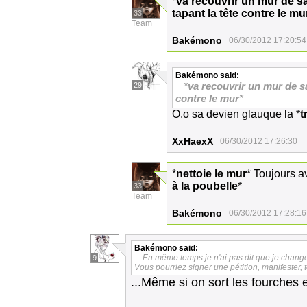
*
va recouvrir un mur de 
tapant la tête contre le mu
33
Team
Bakémono
06/30/2012 17:20:54
Bakémono
said:
*
va recouvrir un mur de s
29
contre le mur
*
O.o sa devien glauque la *
t
XxHaexX
06/30/2012 17:26:30
*
nettoie le mur
* Toujours a
à la poubelle
*
33
Team
Bakémono
06/30/2012 17:28:16
Bakémono
said:
En même temps je n'ai pas dit que je change
9
Vous pourriez signer une pétition, manifester, 
...Même si on sort les fourches e