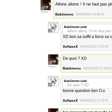
Allons allons ! Il ne faut pas p
33
Team
Bakémono
06/30/2012 16:36:55
Bakémono
said:
Allons allons ! Il ne faut pas
29
XD bon sa suffit a force sa 
XxHaexX
06/30/2012 17:05:00
De quoi ? XD
33
Team
Bakémono
06/30/2012 17:06:02
Bakémono
said:
De quoi ? XD
29
bonne question tien O.o
XxHaexX
06/30/2012 17:18:57