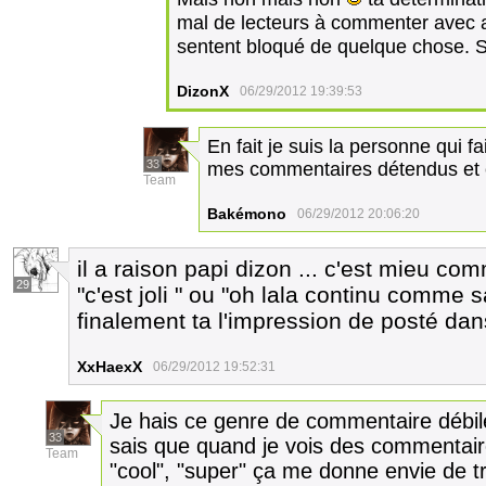
mal de lecteurs à commenter avec a
sentent bloqué de quelque chose. Sau
DizonX
06/29/2012 19:39:53
En fait je suis la personne qui f
33
mes commentaires détendus et 
Team
Bakémono
06/29/2012 20:06:20
il a raison papi dizon ... c'est mieu 
29
"c'est joli " ou "oh lala continu comme 
finalement ta l'impression de posté dan
XxHaexX
06/29/2012 19:52:31
Je hais ce genre de commentaire débil
33
sais que quand je vois des commentaire
Team
"cool", "super" ça me donne envie de t