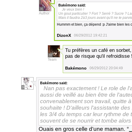
Bakémono
said:
35
Je veux bien !
Author
Un gout particulier ? Fort ? Serré ? Sucre ? Lai
Mais il faudra 2à3 jours avant qu'il ne te par
Hummm et bien, ça dépend :p J'aime bien les 
DizonX
06/29/2012 19:42:21
Tu préfères un café en sorbet
33
pas de risque qu'il refroidisse
Team
Bakémono
06/29/2012 20:04:49
Bakémono
said:
Nan pas exactement ! Le role de l'
9
aussi de veillé au bien être de l'aute
convenablement son travail, quitte à 
souhaite ! D'ailleurs l'assistante de
les 3/4 du temps car leur rythme de tr
souvent de se nourrir et tombe alors
Ouais en gros celle d'une maman. °