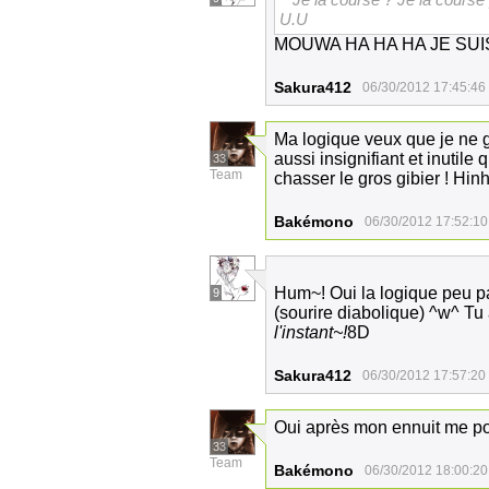
U.U
MOUWA HA HA HA JE SUI
Sakura412
06/30/2012 17:45:46
Ma logique veux que je ne g
aussi insignifiant et inutile 
33
Team
chasser le gros gibier ! Hinh
Bakémono
06/30/2012 17:52:10
Hum~! Oui la logique peu par
9
(sourire diabolique) ^w^ Tu 
l'instant~!
8D
Sakura412
06/30/2012 17:57:20
Oui après mon ennuit me pou
33
Team
Bakémono
06/30/2012 18:00:20