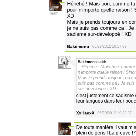
Héhéhé ! Mais bon, comme tu a
33
pour n'importe quelle raison ! 
Team
XD
Mais je prends toujours en co
je ne suis pas comme ça ! Je 
sadisme sur-développé ! XD
Bakémono
06/29/2012 19:17:09
Bakémono
said:
Héhéhé ! Mais bon, comme tu
29
n'importe quelle raison ! Sino
Mais je prends toujours en c
suis pas comme ça ! Je suis
sur-développé ! XD
c'est justement ce sadisme s
leur langues dans leur bouc
XxHaexX
06/29/2012 19:32:37
De toute manière il vaut mieu
plein de gens ! La preuve ! 
33