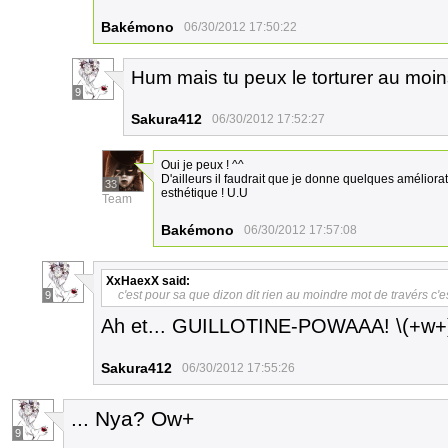
Bakémono
06/30/2012 17:50:22
Hum mais tu peux le torturer au moin
9
Sakura412
06/30/2012 17:52:27
Oui je peux ! ^^
D'ailleurs il faudrait que je donne quelques améliorati
33
esthétique ! U.U
Team
Bakémono
06/30/2012 17:57:08
XxHaexX
said:
c'est pour sa que dizon dit rien au moindre mot de travérs c'es
9
Ah et... GUILLOTINE-POWAAA! \(+w+
Sakura412
06/30/2012 17:55:26
... Nya? Ow+
9