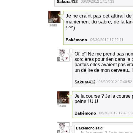
Sakura412
06/30/2012 17:17:33
Je ne craint pas cet attirail d
33
maniement du sabre, de la lan
Team
! ^^)
Bakémono
06/30/2012 17:22:11
Oï, oï! Ne me prend pas non 
sorcières pour rien dans la
9
parfois elles avaient pas vrai
un délire de mon cerveau...!
Sakura412
06/30/2012 17:40:52
Je la course ? Je la course 
peine ! U.U
33
Team
Bakémono
06/30/2012 17:43:09
Bakémono
said:
Je la course ? Je la course 
9