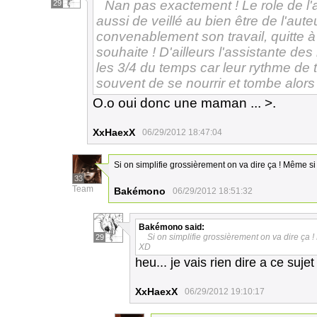
Nan pas exactement ! Le role de l'
29
aussi de veillé au bien être de l'aute
convenablement son travail, quitte à 
souhaite ! D'ailleurs l'assistante de
les 3/4 du temps car leur rythme de tr
souvent de se nourrir et tombe alors
O.o oui donc une maman ... >.
XxHaexX
06/29/2012 18:47:04
Si on simplifie grossièrement on va dire ça ! Même s
33
Team
Bakémono
06/29/2012 18:51:32
Bakémono
said:
Si on simplifie grossièrement on va dire ça 
29
XD
heu... je vais rien dire a ce sujet 
XxHaexX
06/29/2012 19:10:17