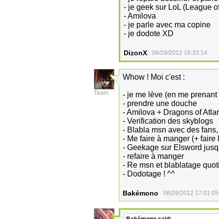
- je geek sur LoL (League 
- Amilova
- je parle avec ma copine
- je dodote XD
DizonX
06/29/2012 16:33:14
Whow ! Moi c'est :
33
Team
- je me lève (en me prenant 
- prendre une douche
- Amilova + Dragons of Atlan
- Verification des skyblogs
- Blabla msn avec des fans
- Me faire à manger (+ faire 
- Geekage sur Elsword jusq
- refaire à manger
- Re msn et blablatage quot
- Dodotage ! ^^
Bakémono
06/29/2012 17:01:05