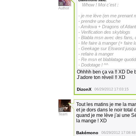
Bakémono
said:
35
Whow ! Moi c'est :
Author
- je me lève (en me prenant m
- prendre une douche
- Amilova + Dragons of Atlant
- Verification des skyblogs
- Blabla msn avec des fans,
- Me faire à manger (+ faire la
- Geekage sur Elsword jusqu
- refaire à manger
- Re msn et blablatage quotid
- Dodotage ! ^^
Ohhhh ben ça va !! XD De b
J'adore ton réveil !! XD
DizonX
06/29/2012 17:03:15
Tout les matins je me la mang
et je dors dans le noir total
33
Team
quand je me lève j'ai une S
la mange ! XD
Bakémono
06/29/2012 17:08:48