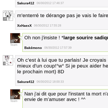
Sakura412
06/30/2012 17:46:37
m'enterré te dérange pas je vais le faire
29
XxHaexX
06/30/2012 17:55:28
Oh non j'insiste ! *
large sourire sadiq
33
Team
Bakémono
06/30/2012 17:57:39
Oh c'est à lui que tu parlais! Je croyai
9
mieux d'un coup!°w° Si je peux aider hei
le prochain mort) 8D
Sakura412
06/30/2012 18:00:33
Nan j'ai dit que pour l'instant ta mort n'
33
envie de m'amuser avec ! ^^
Team