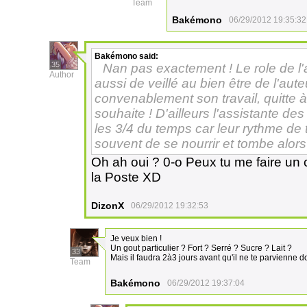
Team
Bakémono
06/29/2012 19:35:32
Bakémono
said:
35
Nan pas exactement ! Le role de l'
Author
aussi de veillé au bien être de l'aute
convenablement son travail, quitte à 
souhaite ! D'ailleurs l'assistante de
les 3/4 du temps car leur rythme de tr
souvent de se nourrir et tombe alors
Oh ah oui ? 0-o Peux tu me faire un 
la Poste XD
DizonX
06/29/2012 19:32:53
Je veux bien !
Un gout particulier ? Fort ? Serré ? Sucre ? Lait ?
33
Mais il faudra 2à3 jours avant qu'il ne te parvienne 
Team
Bakémono
06/29/2012 19:37:04