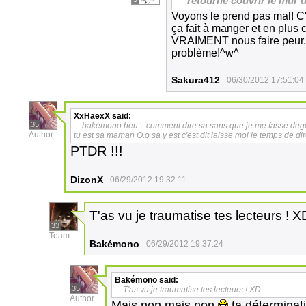
*
retourne couvrir le mur 
Voyons le prend pas mal! C
ça fait à manger et en plus
VRAIMENT nous faire peur..
problème!^w^
Sakura412
06/30/2012 17:51:04
XxHaexX
said:
35
bakémono heu... comment dire sa sans que je me fasse degomm
Author
tu est sa maman O.o sa y est c'est dit laisse moi le temps de d
PTDR !!!
DizonX
06/29/2012 19:32:11
T'as vu je traumatise tes lecteurs ! X
33
Team
Bakémono
06/29/2012 19:37:24
Bakémono
said:
35
T'as vu je traumatise tes lecteurs ! XD
Author
Mais non mais non
ta déterminat