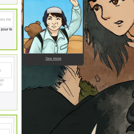
ennes me
 pour le
See more
u
 as
ci