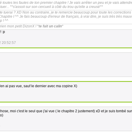
igé toutes les fautes de ton premier chapitre ! Je vais arrêter un peu et je vais attendr
uer... **s'assoit sur son cercueil à côté du trou qu'elle a creusé**
te tuerai ? XD Non au contraire, je te remercie beaucoup pour toute les corrections
Chapitre I ^^ Je fais beaucoup d'erreur de français, à vrai dire, je suis très très mauv
 ! ^^
rien mon petit DizonX ! *
te fait un calin
*
! :p
2 20:52:57
 j'en ai pas vue, sauf le dernier avec ma copine X)
hose, moi c'est le seul que j'ai vue ( le chapitre 2 justement) xD et je suis tombé su
o)
0