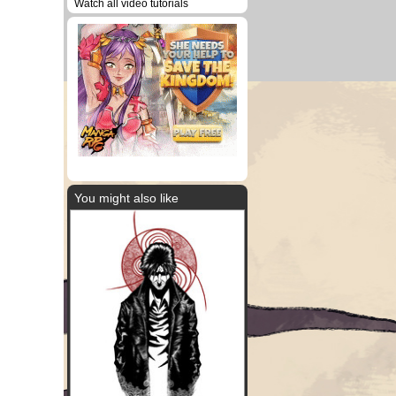
Watch all video tutorials
You might also like