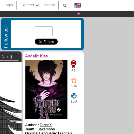
Login
Explorer
Forum
Follow us!
Angelic Kiss
Next
67
634
150
Author :
DizonX
Team :
Bakémono
Original Language:
Français