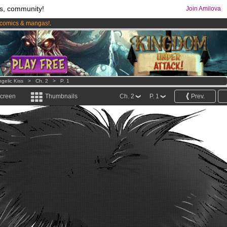
s, community!
Join Amilova
comics & mangas!
.
os
per month !
Get membership now
gelic Kiss
>
Ch. 2
>
P. 1
screen
Thumbnails
Ch. 2
P. 1
Prev.