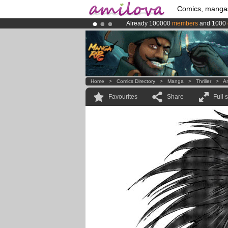
Comics, manga
Already 100000
members
and 1000
Amilova
Kickstarter is now LIVE
!.
Premium membership from
3.95 eur
Home
>
Comics Directory
>
Manga
>
Thriller
>
An
Favourites
Share
Full 