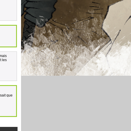
 mais
t les
sait que