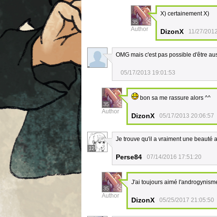
X) certainement X)
35
Author
DizonX
11/27/2012
OMG mais c'est pas possible d'être a
05/17/2013 19:01:53
bon sa me rassure alors ^^
35
Author
DizonX
05/17/2013 20:06:57
Je trouve qu'il a vraiment une beauté 
12
Perse84
07/14/2016 17:51:20
J'ai toujours aimé l'androgyni
35
Author
DizonX
05/25/2017 21:05:50