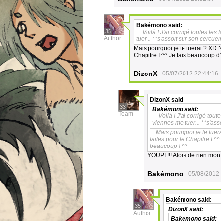
Bakémono
said:
35
Voilà ! J'ai corrigé toutes les
Author
tuer... **s'assoit sur son cercuei
Mais pourquoi je te tuerai ? XD N
Chapitre I ^^ Je fais beaucoup d'
DizonX
05/07/2012 22:44:16
DizonX
said:
33
Bakémono
said:
Team
Voilà ! J'ai corrigé tout
viennes me tuer... **s'ass
Mais pourquoi je te tuer
faites pour le Chapitre I ^^
beaucoup ! ^^
YOUPI !!! Alors de rien mon 
Bakémono
05/08/2012 
Bakémono
said:
35
DizonX
said:
Author
Bakémono
said: