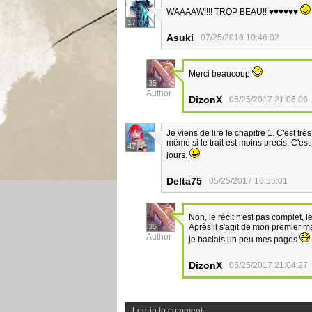
WAAAAW!!!! TROP BEAU!! ♥♥♥♥♥♥
17
Asuki
07/25/2016 10:46:02
Merci beaucoup
35
Author
DizonX
05/25/2017 21:06:06
Je viens de lire le chapitre 1. C'est 
même si le trait est moins précis. C'est
47
jours.
Delta75
05/25/2017 16:55:01
Non, le récit n'est pas complet, 
35
Après il s'agit de mon premier m
Author
je baclais un peu mes pages
DizonX
05/25/2017 21:04:27
Log-in to comment