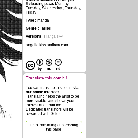
Releasing pace:
Monday,
Tuesday, Wednesday , Thursday,
Friday
Type :
manga
Genre :
Thriller
Versions:
Français
angelic-kiss.amilova.com
by
nc
nd
Translate this comic !
You can translate this comic
via
our online interface
.
Translating helps the artist to be
more visible, and shows your
interest and gratitude.
Dedicated translators will be
rewarded with Golds.
Help translating or correcting
this page!