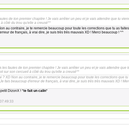
 fautes de ton premier chapitre ! Je vais arrêter un peu et je vais attendre que tu vi
l à côté du trou qu'elle a creusé**
on au contraire, je te remercie beaucoup pour toute les corrections que tu as faites
erreur de français, à vrai dire, je suis très très mauvais XD ! Merci beaucoup ! ^^
es les fautes de ton premier chapitre ! Je vais arrêter un peu et je vais attendre que t
oit sur son cercueil à côté du trou qu'elle a creusé**
ai ? XD Non au contraire, je te remercie beaucoup pour toute les corrections que tu
 Je fais beaucoup d'erreur de français, à vrai dire, je suis très très mauvais XD ! Mer
petit DizonX ! *
te fait un calin
*
07:49:33