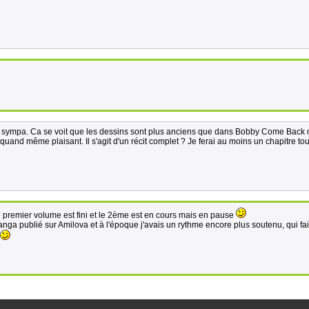
très sympa. Ca se voit que les dessins sont plus anciens que dans Bobby Come Back
 quand même plaisant. Il s'agit d'un récit complet ? Je ferai au moins un chapitre tou
le premier volume est fini et le 2ème est en cours mais en pause
anga publié sur Amilova et à l'époque j'avais un rythme encore plus soutenu, qui fai