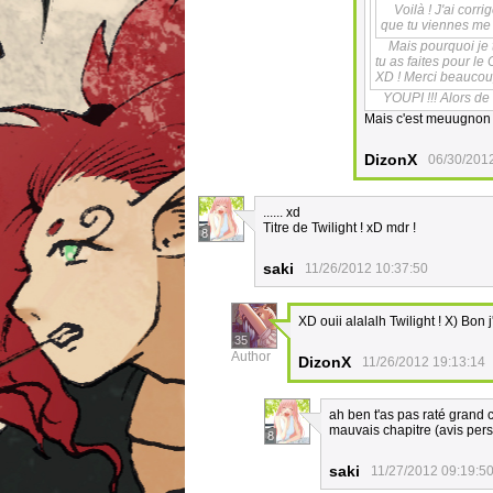
Voilà ! J'ai corr
que tu viennes me t
Mais pourquoi je 
tu as faites pour le 
XD ! Merci beaucoup
YOUPI !!! Alors de 
Mais c'est meuugnon 
DizonX
06/30/201
...... xd
Titre de Twilight ! xD mdr !
8
saki
11/26/2012 10:37:50
XD ouii alalalh Twilight ! X) Bon
35
Author
DizonX
11/26/2012 19:13:14
ah ben t'as pas raté grand c
mauvais chapitre (avis pers
8
saki
11/27/2012 09:19:5