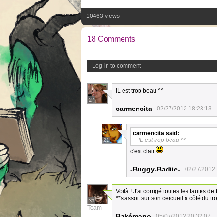
10463 views
18 Comments
Log-in to comment
IL est trop beau ^^
27
carmencita
02/27/2012 18:23:13
carmencita
said:
IL est trop beau ^^
21
c'est clair
-Buggy-Badiie-
02/27/2012 
Voilà ! J'ai corrigé toutes les fautes de
**s'assoit sur son cercueil à côté du tr
33
Team
Bakémono
05/07/2012 20:32:07