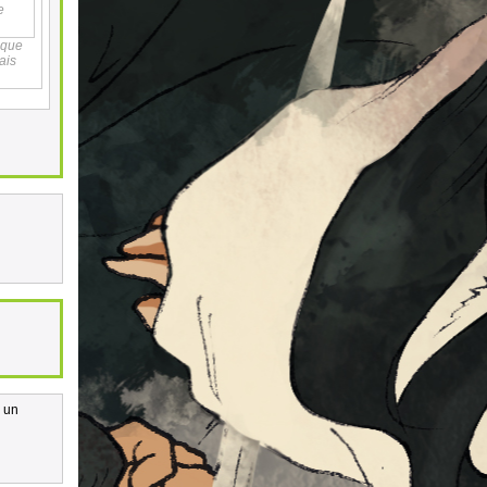
e
 que
ais
r un