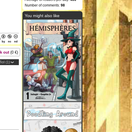
Number of comments:
98
You might also like
by
nc
nd
k out
(
0
€)
ol (1)