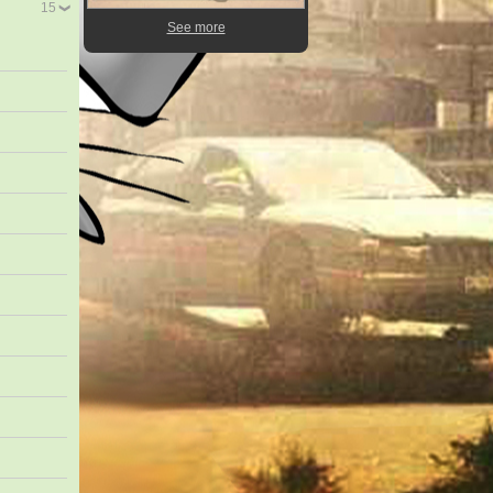
15
See more