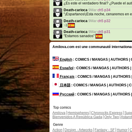
¿Es este el verdadero final? ¿Puede el au
Death-carioca
9Mar
ch5 p34
"¡Espartanos!¡Esta noche, cenaremos en el
Death-carioca
9Mar
ch5 p32
:-)
Death-carioca
9Mar
ch5 p31
"Estamos sanados"
Amilova.com est une communauté internationale 
English
: COMICS / MANGAS | AUTHORS 
Español
: COMICS / MANGAS | AUTHORS 
Français
: COMICS / MANGAS | AUTHORS
日本語
: COMICS / MANGAS | AUTHORS |
Русский
: COMICS / MANGAS | AUTHORS
Top comics
Amilova
Hemispheres
Chronoctis Express
Supe
Bienvenidos A República Gada
Only Two
Astaro
Genre
Action
Design - Artworks
Fantasy - SF
Humor
C