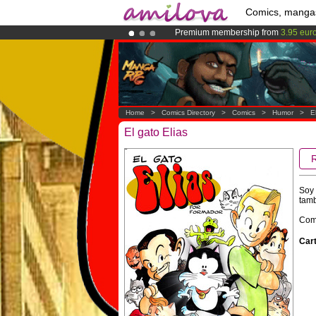
Comics, manga
Premium membership from
3.95 eur
Already 100000
members
and 1000
Amilova
Kickstarter is now LIVE
!.
Home
>
Comics Directory
>
Comics
>
Humor
>
E
El gato Elias
Soy 
tamb
Comi
Cart