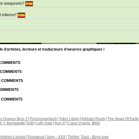
tor asegurarlo?
 infierno!"
d'artistes, lecteurs et traducteurs d'oeuvres graphiques !
| COMMENTS
| COMMENTS
 | COMMENTS
 COMMENTS
 | COMMENTS
r Dragon Bros Z
Psychomantium
Tokio Libido
Arkham Roots
The Heart Of Earth
th Y Bernadette
Edil
Leth Hate
Run 8
Coeur D'aigle
Wild
hildren's books
Romance
Sexy - XXX
Thriller
Yaoi - Boys love