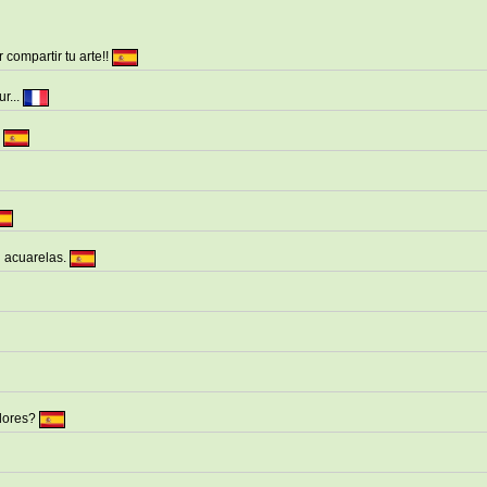
 compartir tu arte!!
ur...
.
 acuarelas.
adores?