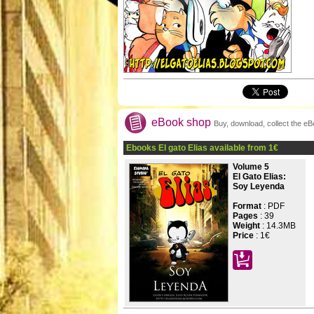
eBook shop
Buy, download, collect the e
Ebooks El gato Elias available from
1
€
Volume 5
El Gato Elias:
Soy Leyenda
Format
: PDF
Pages
:
39
Weight
: 14.3MB
Price
:
1€