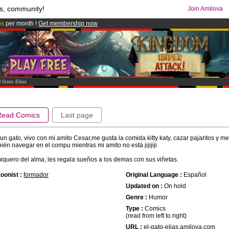
s, community!
Join Amilova
os
per month !
Get membership now
comics & mangas!
.
l Gato Elias
Read Comics
Last page
un gato, vivo con mi amito Cesar,me gusta la comida kitty katy, cazar pajaritos y m
ién navegar en el compu mientras mi amito no está jijijiji
quero del alma, les regala sueños a los demas con sus viñetas.
oonist :
formador
Original Language :
Español
Updated on :
On hold
Genre :
Humor
Type :
Comics
(read from left to right)
URL :
el-gato-elias.amilova.com