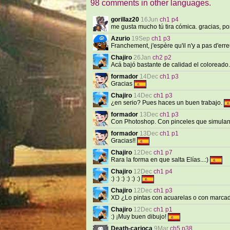
98 comments in other languages.
gorillaz20
16Jun
ch1 p4
me gusta mucho tú tira cómica. gracias, por
Azurio
19Sep
ch1 p3
Franchement, j'espère qu'il n'y a pas d'erre
Chajiro
26Jan
ch2 p2
Acá bajó bastante de calidad el coloreado
formador
14Dec
ch1 p3
Gracias
Chajiro
14Dec
ch1 p3
¿en serio? Pues haces un buen trabajo.
formador
13Dec
ch1 p3
Con Photoshop. Con pinceles que simulan
formador
13Dec
ch1 p1
Gracias!!
Chajiro
12Dec
ch1 p7
Rara la forma en que salta Elías...:)
Chajiro
12Dec
ch1 p4
:) :) :) :) :) :)
Chajiro
12Dec
ch1 p3
XD ¿Lo pintas con acuarelas o con marc
Chajiro
12Dec
ch1 p1
:) ¡Muy buen dibujo!
Death-carioca
9Mar
ch5 p38