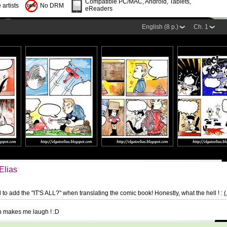
Compatible PC/MAC, Android, Tablets,
 artists
No DRM
eReaders
English (8 p.)
Ch. 1
Elias
ed to add the "IT'S ALL?" when translating the comic book! Honestly, what the hell ! :
(
on makes me laugh ! :D