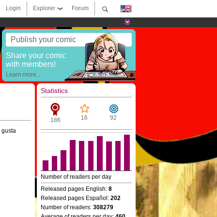
Login
Explorer
Forum
Publish your comic
Share your comic
with members!
Learn more...
Statistics
16
92
186
e gusta
Number of readers per day
Released pages English:
8
Released pages Español:
202
Number of readers:
308279
Average of readers per day:
460