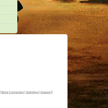
Blind Connection
Sethxfaye
Graped