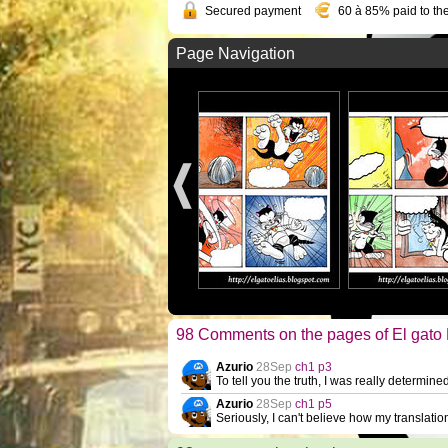
Secured payment
60 à 85% paid to the
Page Navigation
98 Comments on the pages of El gato 
Azurio
28Sep
ch1 p3
To tell you the truth, I was really determin
Azurio
28Sep
ch1 p5
Seriously, I can't believe how my translati