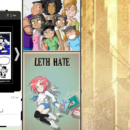
P. 1
15
...)