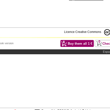
Licence Creative Commons
0
Buy them all
1
€
Chec
Book version
Españ