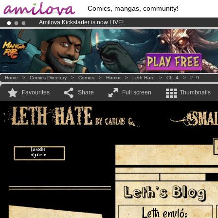
Comics, mangas, community!
Amilova
Kickstarter is now LIVE
!.
Premium membership from
3.95 euros
per month !
Get membership
Already 100000
members
and 1000
comics & mangas!
.
Home
>
Comics Directory
>
Comics
>
Humor
>
Leth Hate
>
Ch. 4
>
P. 9
Favourites
Share
Full screen
Thumbnails
La noche
siguiente
Leth envió: