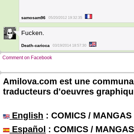
samosam96
05/20/2012 19:32:35
Fucken.
30
Death-carioca
03/19/2014 18:57:30
Comment on Facebook
Amilova.com est une communauté
traducteurs d'oeuvres graphiqu
English
: COMICS / MANGAS
Español
: COMICS / MANGAS