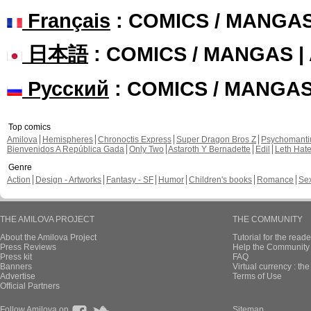
Français
: COMICS / MANGA
日本語
: COMICS / MANGAS 
Русский
: COMICS / MANGA
Top comics
Amilova
Hemispheres
Chronoctis Express
Super Dragon Bros Z
Psychomant
Bienvenidos A República Gada
Only Two
Astaroth Y Bernadette
Edil
Leth Hat
Genre
Action
Design - Artworks
Fantasy - SF
Humor
Children's books
Romance
Se
THE AMILOVA PROJECT
THE COMMUNITY
About the Amilova Project
Tutorial for the reade
Press Reviews
Help the Community 
Press kit
FAQ
Banners
Virtual currency : th
Advertise
Terms of Use
Official Partners
Follow Amilova on
Sitemap