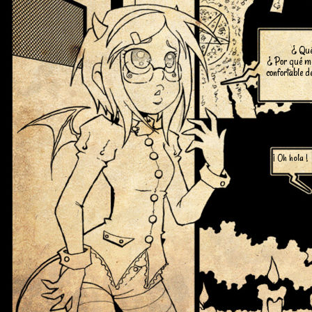
¿ Qu
¿ Por qué me
confortable d
¡ Oh hola !