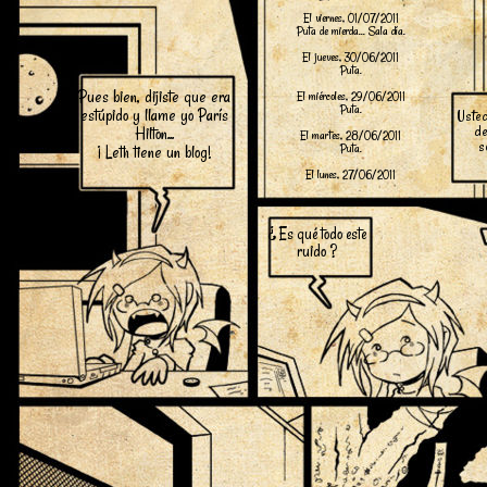
El viernes, 01/07/2011
Puta de mierda... Sala día.
El jueves, 30/06/2011
Puta.
Pues bien, dijiste que era
El miércoles, 29/06/2011
Puta.
estúpido y llame yo París
Usted
Hilton...
de
El martes, 28/06/2011
s
¡ Leth tiene un blog!
Puta.
El lunes, 27/06/2011
¿ Es qué todo este
ruido ?