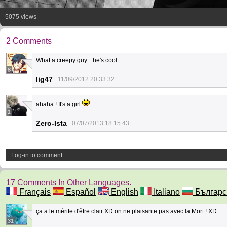
5075 views
2 Comments
What a creepy guy... he's cool...
8
lig47
11/09/2012 20:33:32
ahaha ! It's a girl
1
Zero-Ista
07/07/2013 18:15:43
Log-in to comment
17 Comments In Other Languages.
Français
Español
English
Italiano
Българс
ça a le mérite d'être clair XD on ne plaisante pas avec la Mort ! XD
31