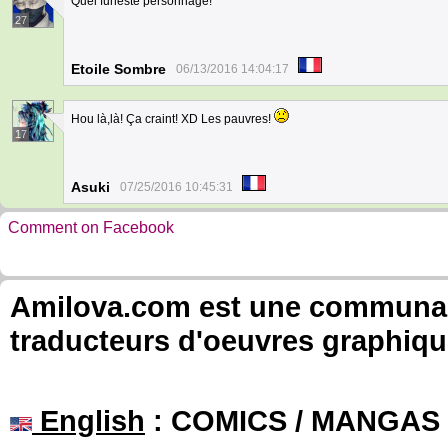
Quel funeste personnage!
27
Etoile Sombre
06/13/2016 14:04:17
Hou là,là! Ça craint! XD Les pauvres!
17
Asuki
07/25/2016 10:45:31
Comment on Facebook
Amilova.com est une communauté
traducteurs d'oeuvres graphiqu
English
: COMICS / MANGAS