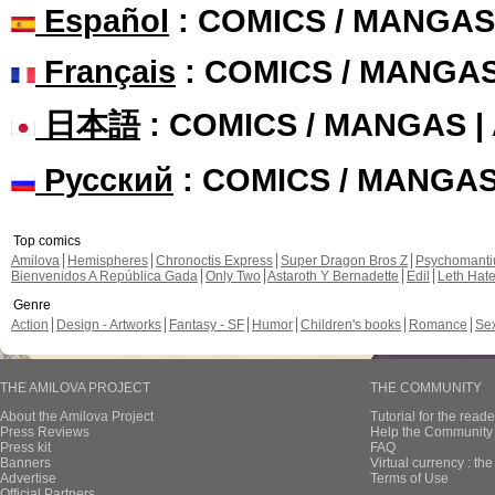
Español
: COMICS / MANGAS
Français
: COMICS / MANGA
日本語
: COMICS / MANGAS 
Русский
: COMICS / MANGA
Top comics
Amilova
Hemispheres
Chronoctis Express
Super Dragon Bros Z
Psychomant
Bienvenidos A República Gada
Only Two
Astaroth Y Bernadette
Edil
Leth Hat
Genre
Action
Design - Artworks
Fantasy - SF
Humor
Children's books
Romance
Se
THE AMILOVA PROJECT
THE COMMUNITY
About the Amilova Project
Tutorial for the reade
Press Reviews
Help the Community 
Press kit
FAQ
Banners
Virtual currency : th
Advertise
Terms of Use
Official Partners