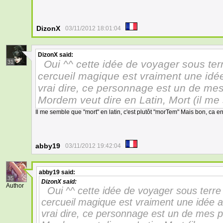
DizonX
03/11/2012 18:01:04
DizonX
said:
Oui ^^ cette idée de voyager sous ter
31
cercueil magique est vraiment une idée
vrai dire, ce personnage est un de mes
Mordem veut dire en Latin, Mort (il me
Il me semble que "mort" en latin, c'est plutôt "morTem" Mais bon, ca enl
abby19
03/11/2012 19:42:04
abby19
said:
35
DizonX
said:
Author
Oui ^^ cette idée de voyager sous terre
cercueil magique est vraiment une idée a
vrai dire, ce personnage est un de mes p