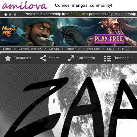
Comics, mangas, community!
Premium membership from
3.95 euros
per month !
Get membership
Already 100000
members
and 1000
comics & mangas!
.
Amilova
Kickstarter is now LIVE
!.
Home
>
Comics Directory
>
Manga
>
Thriller
>
Angelic Kiss
>
Ch. 1
>
P. 32
Favourites
Share
Full screen
Thumbnails