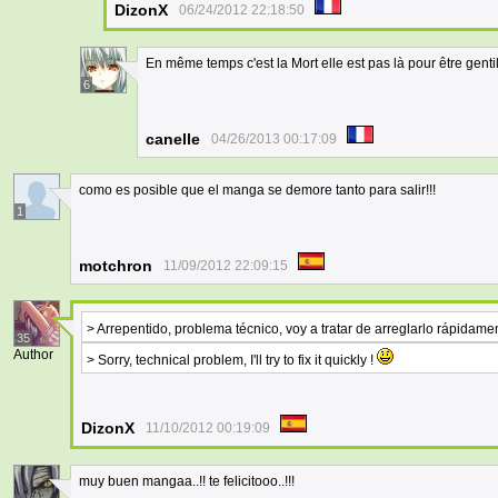
DizonX
06/24/2012 22:18:50
En même temps c'est la Mort elle est pas là pour être genti
6
canelle
04/26/2013 00:17:09
como es posible que el manga se demore tanto para salir!!!
1
motchron
11/09/2012 22:09:15
> Arrepentido, problema técnico, voy a tratar de arreglarlo rápidame
35
Author
> Sorry, technical problem, I'll try to fix it quickly !
DizonX
11/10/2012 00:19:09
muy buen mangaa..!! te felicitooo..!!!