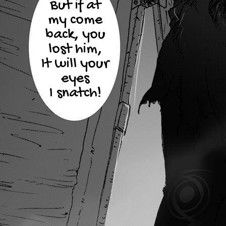
But if at
my come
back, you
lost him,
It will your
eyes
I snatch!