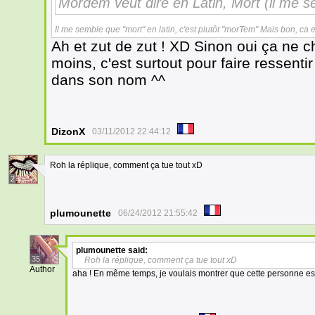
Mordem veut dire en Latin, Mort (il me s
Il me semble que "mort" en latin, c'est plutôt "morTem" Mais bon, ca en
Ah et zut de zut ! XD Sinon oui ça ne
moins, c'est surtout pour faire ressent
dans son nom ^^
DizonX
03/11/2012 22:44:12
Roh la réplique, comment ça tue tout xD
2
plumounette
06/24/2012 21:55:42
plumounette
said:
35
Roh la réplique, comment ça tue tout xD
Author
aha ! En même temps, je voulais montrer que cette personne est