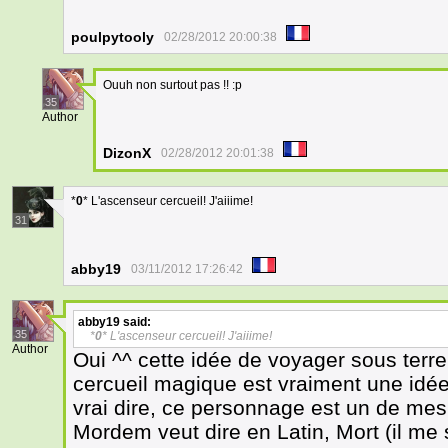
poulpytooly
02/28/2012 20:00:38
Ouuh non surtout pas !! :p
35
Author
DizonX
02/28/2012 20:01:38
*
0
* L'ascenseur cercueil! J'aiiime!
31
abby19
03/11/2012 17:26:42
abby19
said:
35
*
0
* L'ascenseur cercueil! J'aiiime!
Author
Oui ^^ cette idée de voyager sous terre
cercueil magique est vraiment une idée
vrai dire, ce personnage est un de mes
Mordem veut dire en Latin, Mort (il me 