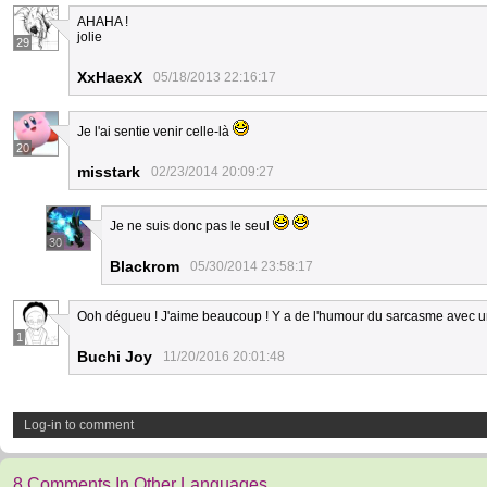
AHAHA !
jolie
29
XxHaexX
05/18/2013 22:16:17
Je l'ai sentie venir celle-là
20
misstark
02/23/2014 20:09:27
Je ne suis donc pas le seul
30
Blackrom
05/30/2014 23:58:17
Ooh dégueu ! J'aime beaucoup ! Y a de l'humour du sarcasme avec u
1
Buchi Joy
11/20/2016 20:01:48
Log-in to comment
8 Comments In Other Languages.