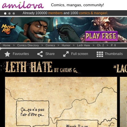
Comics, mangas, community!
Already 100000
members
and 1000
comics & mangas!
.
Amilova
Kickstarter is now LIVE
!.
Premium membership from
3.95 euros
per month !
Get membership
Home
>
Comics Directory
>
Comics
>
Humor
>
Leth Hate
>
Ch. 2
>
P. 8
Favourites
Share
Full screen
Thumbnails
Ça...ça n'a pas
l'air d'être ça...
Wouah...Il y va