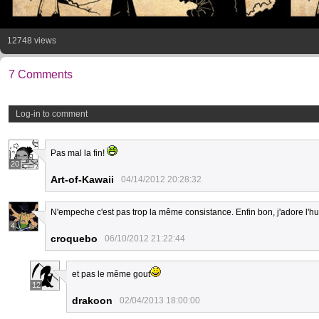
12748 views
7 Comments
Log-in to comment
Pas mal la fin!
20
Art-of-Kawaii
04/14/2012 20:28:32
N'empeche c'est pas trop la même consistance. Enfin bon, j'adore l'h
4
croquebo
06/10/2012 21:22:44
et pas le même gout
12
drakoon
02/04/2013 18:00:00