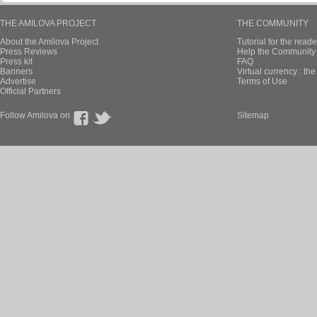
THE AMILOVA PROJECT
THE COMMUNITY
About the Amilova Project
Tutorial for the reade
Press Reviews
Help the Community 
Press kit
FAQ
Banners
Virtual currency : th
Advertise
Terms of Use
Official Partners
Follow Amilova on
Sitemap