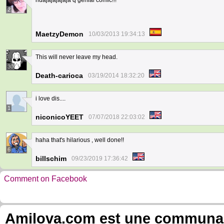
huajajajajaja q genial comic!!!
2
MaetzyDemon
10/03/2013 19:34:13
This will never leave my head.
30
Death-carioca
03/19/2014 18:32:20
i love dis....
1
niconicoYEET
07/07/2018 22:03:02
haha that's hilarious , well done!!
6
billschim
09/23/2019 17:36:42
Comment on Facebook
Amilova.com est une communauté