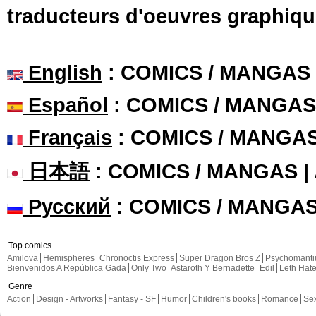
traducteurs d'oeuvres graphiqu
English
: COMICS / MANGAS
Español
: COMICS / MANGAS
Français
: COMICS / MANGA
日本語
: COMICS / MANGAS 
Русский
: COMICS / MANGA
Top comics
Amilova
Hemispheres
Chronoctis Express
Super Dragon Bros Z
Psychomant
Bienvenidos A República Gada
Only Two
Astaroth Y Bernadette
Edil
Leth Hat
Genre
Action
Design - Artworks
Fantasy - SF
Humor
Children's books
Romance
Se