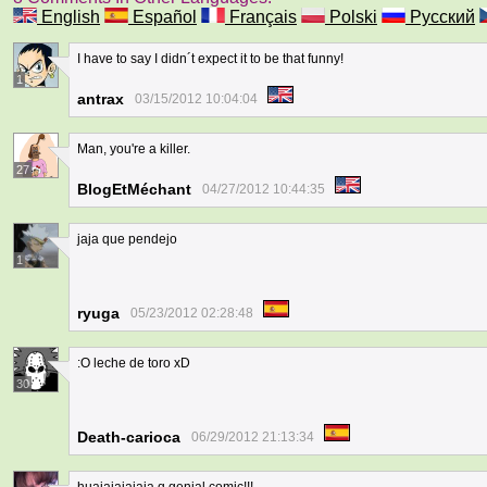
English
Español
Français
Polski
Русский
I have to say I didn´t expect it to be that funny!
1
antrax
03/15/2012 10:04:04
Man, you're a killer.
27
BlogEtMéchant
04/27/2012 10:44:35
jaja que pendejo
1
ryuga
05/23/2012 02:28:48
:O leche de toro xD
30
Death-carioca
06/29/2012 21:13:34