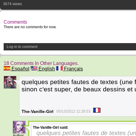
3674 views
Comments
There are no comments for now.
Log-in to comment
18 Comments In Other Languages.
Español
English
Français
quelques petites fautes de textes (une fa
7
sinon c'est super, de beaux dessins et 
The-Vanille-Girl
05/13/2012 11:28:53
The-Vanille-Girl
said:
3
quelques petites fautes de textes (une
Author