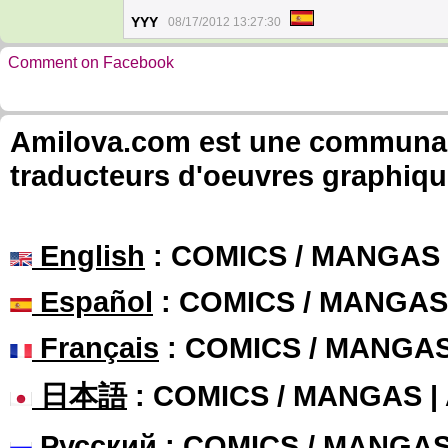
YYY
08/17/2012 13:27:30
Comment on Facebook
Amilova.com est une communauté
traducteurs d'oeuvres graphiqu
English
: COMICS / MANGAS
Español
: COMICS / MANGAS
Français
: COMICS / MANGA
日本語
: COMICS / MANGAS 
Русский
: COMICS / MANGA