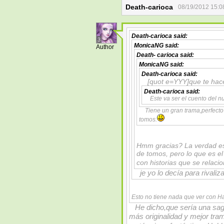
Death-carioca
08/19/2012 15:0
Death-carioca
said:
3
MonicaNG
said:
Author
Death- carioca
said:
MonicaNG
said:
Death-carioca
said:
[quot e=YYY]que te hac
Death-carioca
said:
Este va ser el cuento del 
Tiene un gran trama,perfecto
tomos.
Hmm gracias? La verdad es 
de tomos, pero lo que es el
con historias que se relaci
je yo lo decía para rivaliz
Esto no tiene nada que ver con Ha
He dicho,que sería una sag
más originalidad y mejor tra