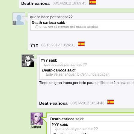
Death-carioca
08/14/2012 18:09:45
que te hace pensar eso??
Death-carioca
said:
2
Este va ser el cuento del nunca acabar.
YYY
08/16/2012 13:26:31
YYY
said:
que te hace pensar eso??
30
Death-carioca
said:
Este va ser el cuento del nunca acabar.
Tiene un gran trama,perfecto para un libro de fantasía qu
Death-carioca
08/16/2012 16:14:48
Death-carioca
said:
3
YYY
said:
Author
que te hace pensar eso??