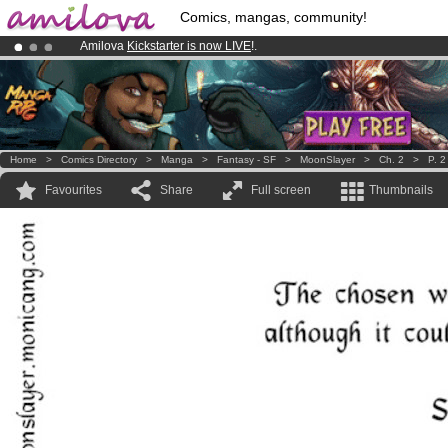
Comics, mangas, community!
Amilova
Kickstarter is now LIVE
!.
Already 100000
members
and 1000
comics & mangas!
.
Premium membership from
3.95 euros
per month !
Get membership
Home
>
Comics Directory
>
Manga
>
Fantasy - SF
>
MoonSlayer
>
Ch. 2
>
P. 2
Favourites
Share
Full screen
Thumbnails