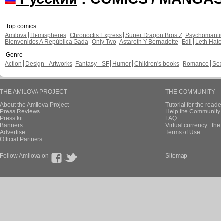
Top comics
Amilova
Hemispheres
Chronoctis Express
Super Dragon Bros Z
Psychomant
Bienvenidos A República Gada
Only Two
Astaroth Y Bernadette
Edil
Leth Hat
Genre
Action
Design - Artworks
Fantasy - SF
Humor
Children's books
Romance
Se
THE AMILOVA PROJECT
THE COMMUNITY
About the Amilova Project
Tutorial for the reade
Press Reviews
Help the Community 
Press kit
FAQ
Banners
Virtual currency : th
Advertise
Terms of Use
Official Partners
Follow Amilova on
Sitemap