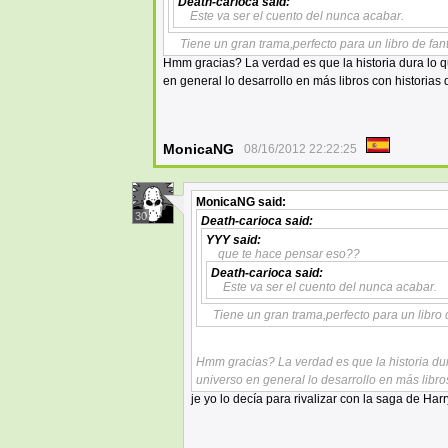
Death-carioca
said:
Este va ser el cuento del nunca acabar.
Tiene un gran trama,perfecto para un libro de fa
Hmm gracias? La verdad es que la historia dura lo q
en general lo desarrollo en más libros con historias 
MonicaNG
08/16/2012 22:22:25
MonicaNG
said:
30
Death-carioca
said:
YYY
said:
que te hace pensar eso??
Death-carioca
said:
Este va ser el cuento del nunca acabar.
Tiene un gran trama,perfecto para un libro
Hmm gracias? La verdad es que la historia dur
universo en general lo desarrollo en más libro
je yo lo decía para rivalizar con la saga de Harry