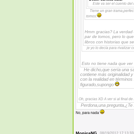
Este va ser el cuento del
Tiene un gran trama,perfec
tomos.
Hmm gracias? La verdad es
par de tomos, pero lo que
libros con historias que s
je yo lo decía para rivalizar c
Esto no tiene nada que ver 
He dicho,que sería una s
contiene más originalidad 
con la realidad en términos
figurado,supongo
Oh, gracias XD A ver si al final de
Perdona,una pregunta,¿Te 
No, para nada
MonicaNG
08/19/2012 17:13:33