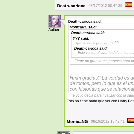
Death-carioca
08/17/2012 00:47:39
Death-carioca
said:
3
MonicaNG
said:
Author
Death-carioca
said:
YYY
said:
que te hace pensar eso??
Death-carioca
said:
Este va ser el cuento del nunca ac
Tiene un gran trama,perfecto para un
Hmm gracias? La verdad es que
de tomos, pero lo que es el un
con historias que se relaciona
je yo lo decía para rivalizar con la sag
Esto no tiene nada que ver con Harry Pot
MonicaNG
08/19/2012 13:42:41