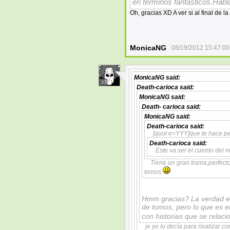
en términos fantásticos.Hab
Oh, gracias XD A ver si al final de l
MonicaNG
08/19/2012 15:47:00
MonicaNG
said:
30
Death-carioca
said:
MonicaNG
said:
Death- carioca
said:
MonicaNG
said:
Death-carioca
said:
[quot e=YYY]que te hace p
Death-carioca
said:
Este va ser el cuento del 
Tiene un gran trama,perfecto
tomos.
Hmm gracias? La verdad es 
de tomos, pero lo que es el
con historias que se relaci
je yo lo decía para rivalizar co