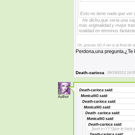
Esto no tiene nada que ver 
He dicho,que sería una sag
más originalidad y mejor tr
realidad en términos fantás
Oh, gracias XD A ver si al final de 
Perdona,una pregunta,¿Te 
Death-carioca
08/19/2012 16:0
Death-carioca
said:
3
MonicaNG
said:
Author
Death-carioca
said:
MonicaNG
said:
Death- carioca
said:
MonicaNG
said:
Death-carioca
said:
[quot e=YYY]que te hace 
Death-carioca
said: