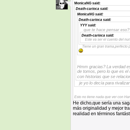
MonicaNG
said:
30
Death-carioca
said:
MonicaNG
said:
Death-carioca
said:
YYY
said:
que te hace pensar eso?
Death-carioca
said:
Este va ser el cuento del nu
Tiene un gran trama,perfecto p
Hmm gracias? La verdad es q
de tomos, pero lo que es el 
con historias que se relacio
je yo lo decía para rivaliza
Esto no tiene nada que ver con Har
He dicho,que sería una saga
más originalidad y mejor t
realidad en términos fantá