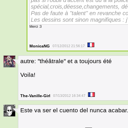
pas si l'oubli d'accent est dû à la police
spécial,crois,déesse,changements, dé
Pas de faute à "talent" en revanche 
Les dessins sont sinon magnifiques : 
Merci :3
MonicaNG
07/12/2012 21:56:17
autre: "théâtrale" et a toujours été
7
Voila!
The-Vanille-Girl
07/13/2012 16:34:47
Este va ser el cuento del nunca acabar
30