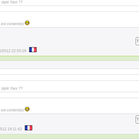
style Yaoi ??
n est content(e)
T
6/2012 22:55:26
style Yaoi ??
n est content(e)
T
2012 19:11:42