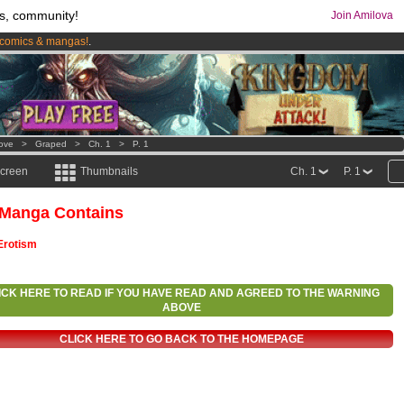
s, community!
Join Amilova
comics & mangas!
.
os
per month !
Get membership now
Love
>
Graped
>
Ch. 1
>
P. 1
screen
Thumbnails
Ch. 1
P. 1
 Manga Contains
Erotism
ICK HERE TO READ IF YOU HAVE READ AND AGREED TO THE WARNING
ABOVE
CLICK HERE TO GO BACK TO THE HOMEPAGE