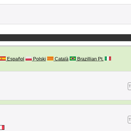
Español
Polski
Català
Brazillian Pt.
T
T