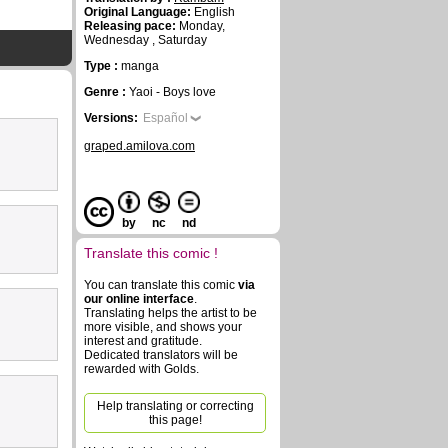
Original Language:
English
Releasing pace:
Monday,
Wednesday , Saturday
Type :
manga
Genre :
Yaoi - Boys love
Versions:
Español
graped.amilova.com
by
nc
nd
Translate this comic !
You can translate this comic
via
our online interface
.
Translating helps the artist to be
more visible, and shows your
interest and gratitude.
Dedicated translators will be
rewarded with Golds.
Help translating or correcting
this page!