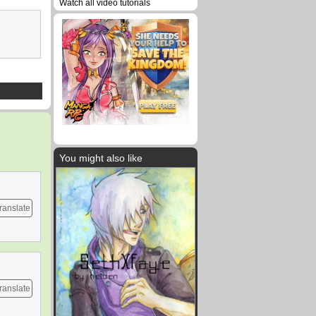
Watch all video tutorials
You might also like
ranslate
ranslate