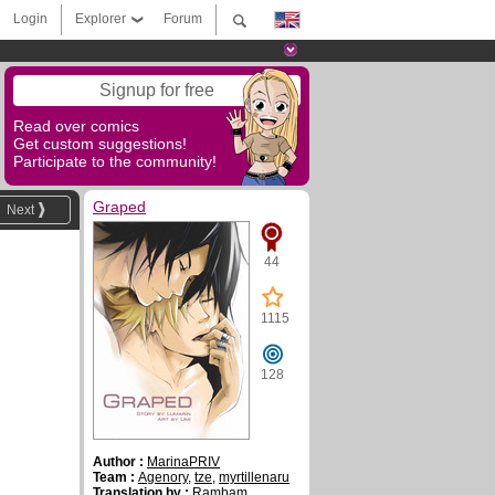
Login
Explorer
Forum
Signup for free
Read over comics
Get custom suggestions!
Participate to the community!
Graped
Next
44
1115
128
Author :
MarinaPRIV
Team :
Agenory
,
tze
,
myrtillenaru
Translation by :
Rambam