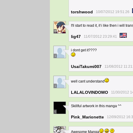
torshwood
10/07/2012 19:51:26
I'll start to read it, if i like then i will t
8
lig47
11/07/2012 23:29:41
i dont get it????
1
UsaiTakumi007
11/08/2012 11:21
well cant understand
1
LALALOVINDOMO
11/30/2012 1
Skillful artwork in this manga ^^
6
Pink_Marionette
12/09/2012 16:
Awesome Manga