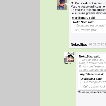
Oh Bah c'est cool si c'est un
Mais je trouve qu'il commenc
5
En tout cas j'espere qu'il se
Je suis une grande dévoreu
myrtillenaru
said:
Neko.Sixx
said:
Ce manga est de style 
Oui, c'est un yaoi
Neko.Sixx
02/28/2012 1
Neko.Sixx
said:
Oh Bah c'est cool si
2
Mais je trouve qu'il 
Team
En tout cas j'espere q
Je suis une grande 
myrtillenaru
said:
Neko.Sixx
said:
Ce manga est de 
Oui, c'est un yaoi
On entre juste directem