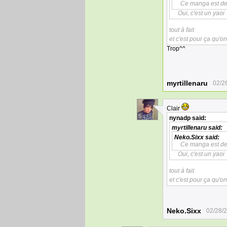
Ce manga est de 
Oui, c'est un yaoi
tout à fait
et c'est pour ça qu'o
Trop^^
myrtillenaru
02/2
Clair
5
nynadp
said:
myrtillenaru
said:
Neko.Sixx
said:
Ce manga est de 
Oui, c'est un yaoi
tout à fait
et c'est pour ça qu'o
Neko.Sixx
02/28/