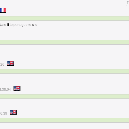
T
ranslate it to portuguese u-u
:26
4:38:04
36:39