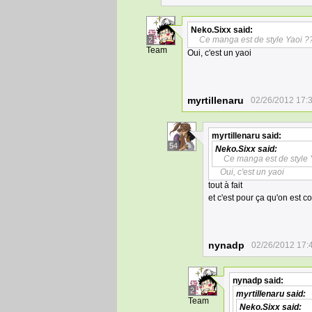
Neko.Sixx
said:
Ce manga est de style Yaoi ?
2
Team
Oui, c'est un yaoi
myrtillenaru
02/26/2012 17:
myrtillenaru
said:
54
Neko.Sixx
said:
Ce manga est de style 
Oui, c'est un yaoi
tout à fait
et c'est pour ça qu'on est c
nynadp
02/26/2012 17:
nynadp
said:
2
myrtillenaru
said:
Team
Neko.Sixx
said: