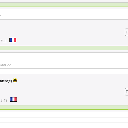
?
T
37:11
Yaoi ??
ontent(e)
T
42:43