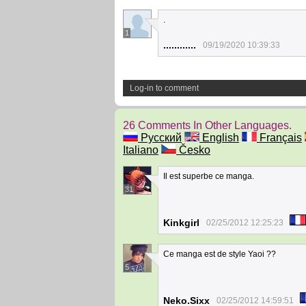
.
1
............
09/19/2020 10:39:33
Log-in to comment
26 Comments In Other Languages.
Русский
English
Français
Italiano
Česko
Il est superbe ce manga.
31
Kinkgirl
02/25/2012 12:25:23
Ce manga est de style Yaoi ??
5
Neko.Sixx
02/25/2012 14:59:51