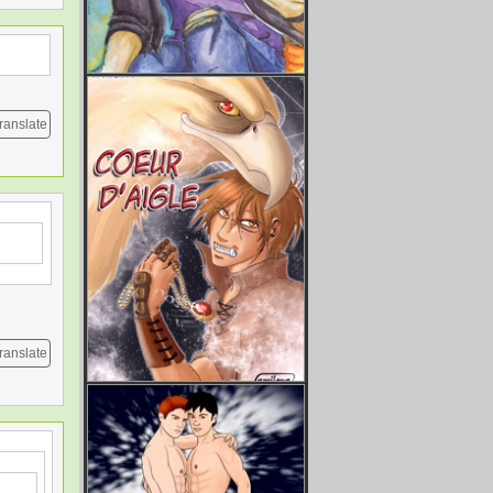
ranslate
ranslate