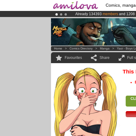
Comics, manga
Already 134393
members
and 1208
Amilova
Kickstarter is now LIVE
!.
Premium membership from
3.95 eur
Home
>
Comics Directory
>
Manga
>
Yaoi - Boys 
Favourites
Share
Full 
This
CL