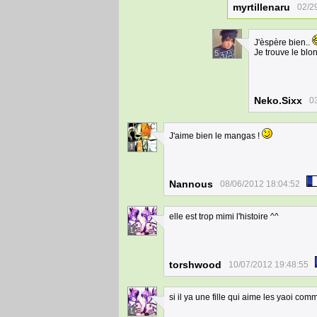
myrtillenaru
02/2
J'èspère bien..
Je trouve le blon
5
Neko.Sixx
0
J'aime bien le mangas !
1
Nannous
08/06/2012 18:04:52
elle est trop mimi l'histoire ^^
1
torshwood
10/07/2012 19:48:55
si il ya une fille qui aime les yaoi com
1