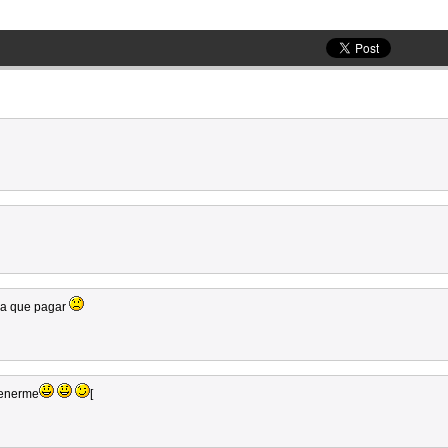
ga que pagar
tenerme
[