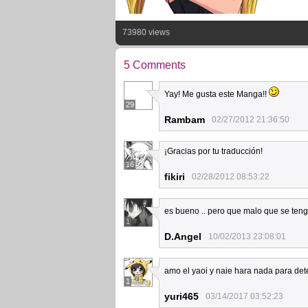
73980 views
5 Comments
Yay! Me gusta este Manga!!
29
Rambam
02/27/2012 21:36:50
¡Gracias por tu traducción!
16
fikiri
02/28/2012 08:53:22
es bueno .. pero que malo que se ten
1
D.Angel
10/02/2013 23:08:01
amo el yaoi y naie hara nada para de
1
yuri465
03/14/2017 03:52:23