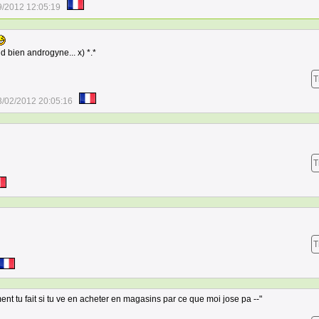
9/2012 12:05:19
d bien androgyne... x) *.*
T
3/02/2012 20:05:16
T
T
ment tu fait si tu ve en acheter en magasins par ce que moi jose pa --"