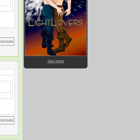
ranslate
See more
ranslate