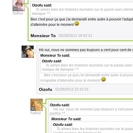
Oizofu
said:
32
Tu aimes bien les histoires tournées sur le passé avec pleins
Author
fabrique'.^^
Ben c'est pour ça que j'ai demandé entre autre à pouvoir l'adapt
d'atteindre pour le moment
Monsieur To
02/28/2012 18:42:21
Hé oui, nous ne sommes pas toujours a cent pour cent de no
Monsieur To
said:
29
Oizofu
said:
Tu aimes bien les histoires tournées sur le passé avec 
marque de fabrique'.^^
Ben c'est pour ça que j'ai demandé entre autre à pouvoir
incapable d'atteindre pour le moment
Oizofu
02/28/2012 22:32:31
Oizofu
said:
31
Hé oui, nous ne sommes pas toujours a cent pour c
Author
parfois.^^
Monsieur To
said:
Oizofu
said:
Tu aimes bien les histoires tournées sur le pass