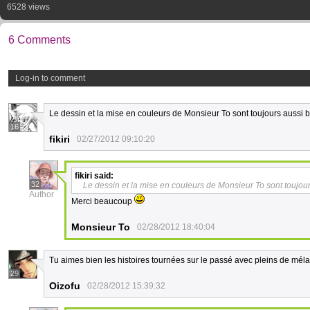
6528 views
6 Comments
Log-in to comment
Le dessin et la mise en couleurs de Monsieur To sont toujours aussi b
16
fikiri
02/27/2012 09:10:20
fikiri
said:
32
Le dessin et la mise en couleurs de Monsieur To sont toujour
Author
Merci beaucoup
Monsieur To
02/28/2012 18:40:04
Tu aimes bien les histoires tournées sur le passé avec pleins de mélan
29
Oizofu
02/28/2012 15:39:32