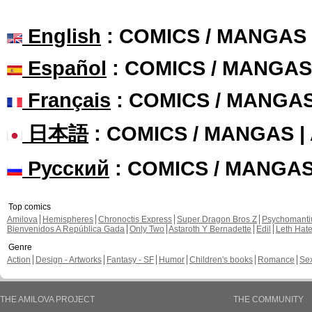
English
: COMICS / MANGAS
Español
: COMICS / MANGAS
Français
: COMICS / MANGA
日本語
: COMICS / MANGAS 
Русский
: COMICS / MANGA
Top comics
Amilova
Hemispheres
Chronoctis Express
Super Dragon Bros Z
Psychomant
Bienvenidos A República Gada
Only Two
Astaroth Y Bernadette
Edil
Leth Hat
Genre
Action
Design - Artworks
Fantasy - SF
Humor
Children's books
Romance
Se
THE AMILOVA PROJECT
THE COMMUNITY