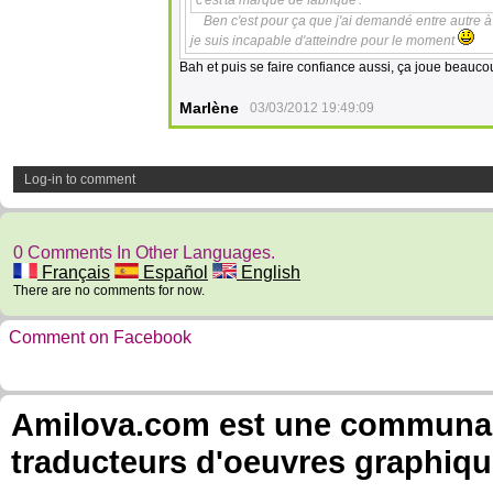
c'est'ta marque de fabrique'.^^
Ben c'est pour ça que j'ai demandé entre autre à
je suis incapable d'atteindre pour le moment
Bah et puis se faire confiance aussi, ça joue beauco
Marlène
03/03/2012 19:49:09
Log-in to comment
0 Comments In Other Languages.
Français
Español
English
There are no comments for now.
Comment on Facebook
Amilova.com est une communauté
traducteurs d'oeuvres graphiqu