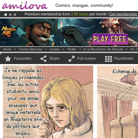
Comics, mangas, community!
Premium membership from
3.95 euros
per month !
Get membership
Already 134393
members
and 1208
comics & mangas!
.
Amilova
Kickstarter is now LIVE
!.
Home
>
Comics Directory
>
Comics
>
Thriller
>
A La Recherche De Dracula
>
Ch. 1
Favourites
Share
Full screen
Thumbnails