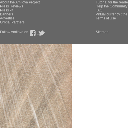
About the Amilova Project
Tutorial for the reade
Press Reviews
Help the Community 
Press kit
FAQ
Banners
Virtual currency : th
Advertise
Terms of Use
Official Partners
Follow Amilova on
Sitemap