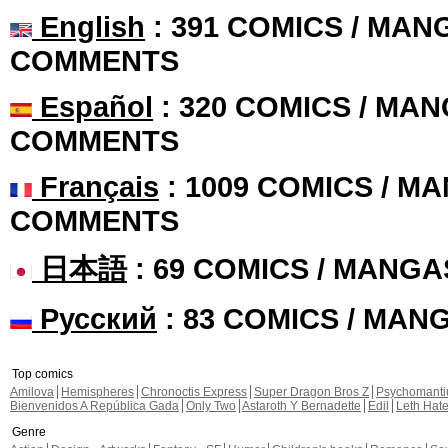
English
: 391 COMICS / MANG
COMMENTS
Español
: 320 COMICS / MAN
COMMENTS
Français
: 1009 COMICS / MA
COMMENTS
日本語
: 69 COMICS / MANGA
Русский
: 83 COMICS / MAN
Top comics
Amilova
Hemispheres
Chronoctis Express
Super Dragon Bros Z
Psychomant
Bienvenidos A República Gada
Only Two
Astaroth Y Bernadette
Edil
Leth Hat
Genre