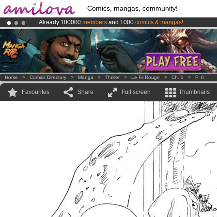
Comics, mangas, community!
Already 100000
members
and 1000
comics & mangas!
.
Premium membership from
3.95 euros
per month !
Get membership
Amilova
Kickstarter is now LIVE
!.
Home
>
Comics Directory
>
Manga
>
Thriller
>
Le Fil Rouge
>
Ch. 1
>
P. 6
Favourites
Share
Full screen
Thumbnails