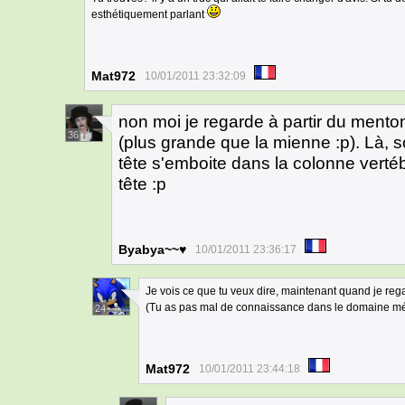
esthétiquement parlant
Mat972
10/01/2011 23:32:09
non moi je regarde à partir du menton
36
(plus grande que la mienne :p). Là, son
tête s'emboite dans la colonne vertébr
tête :p
Byabya~~♥
10/01/2011 23:36:17
Je vois ce que tu veux dire, maintenant quand je reg
(Tu as pas mal de connaissance dans le domaine médi
24
Mat972
10/01/2011 23:44:18