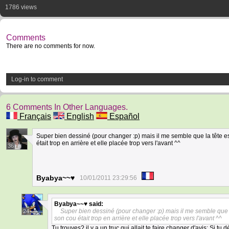
1786 views
Comments
There are no comments for now.
Log-in to comment
6 Comments In Other Languages.
Français
English
Español
Super bien dessiné (pour changer :p) mais il me semble que la tête 
était trop en arrière et elle placée trop vers l'avant ^^
36
Byabya~~♥
10/01/2011 23:29:56
Byabya~~♥
said:
Super bien dessiné (pour changer :p) mais il me semble que 
24
son cou était trop en arrière et elle placée trop vers l'avant ^^
Tu trouves? il y a un truc qui allait te faire changer d'avis: Si t