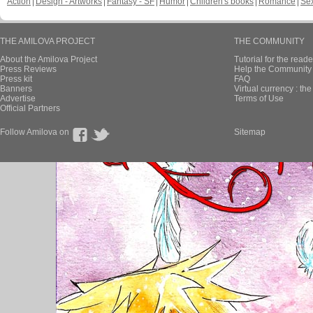
Action
Design - Artworks
Fantasy - SF
Humor
Children's books
Romance
Se
THE AMILOVA PROJECT
THE COMMUNITY
About the Amilova Project
Tutorial for the reade
Press Reviews
Help the Community 
Press kit
FAQ
Banners
Virtual currency : th
Advertise
Terms of Use
Official Partners
Follow Amilova on
Sitemap