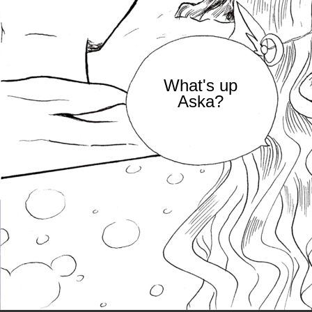
What's up
Aska?