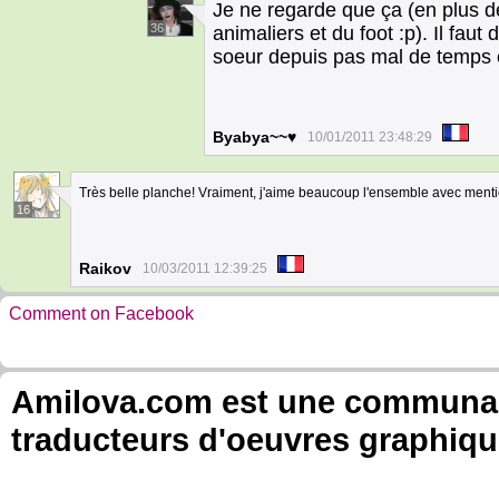
Je ne regarde que ça (en plus d
36
animaliers et du foot :p). Il fau
soeur depuis pas mal de temps e
Byabya~~♥
10/01/2011 23:48:29
Très belle planche! Vraiment, j'aime beaucoup l'ensemble avec ment
16
Raikov
10/03/2011 12:39:25
Comment on Facebook
Amilova.com est une communauté
traducteurs d'oeuvres graphiqu