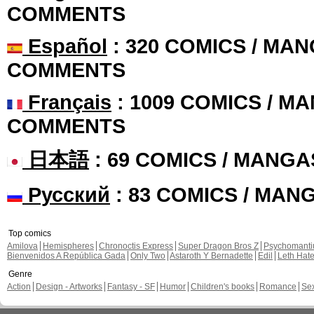
COMMENTS
Español
: 320 COMICS / MAN
COMMENTS
Français
: 1009 COMICS / MA
COMMENTS
日本語
: 69 COMICS / MANGA
Русский
: 83 COMICS / MAN
Top comics
Amilova
Hemispheres
Chronoctis Express
Super Dragon Bros Z
Psychomant
Bienvenidos A República Gada
Only Two
Astaroth Y Bernadette
Edil
Leth Hat
Genre
Action
Design - Artworks
Fantasy - SF
Humor
Children's books
Romance
Se