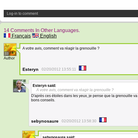
Log-in to comment
14 Comments In Other Languages.
Français
English
A votre avis, comment va réagir la grenouille ?
33
Author
Esteryn
02/20/2012 13:55:11
Esteryn
said:
A votre avis, comment va réagir la grenouille ?
45
D'après ces étoiles dans les yeux, je pense que la grenouille va
bons conseils.
sebynosaure
02/20/2012 13:58:30
sebynosaure
said: