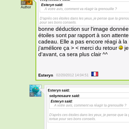
33
Esteryn
said:
Author
A votre avis, comment va réagir la grenouille ?
D'après ces étoiles dans les yeux, je pense que la grenoui
pour ses bons conseils.
bonne déduction sur l'image donnée ma
étoiles sont par rapport à son attente 
cadeau. Elle a pas encore réagi à la r
j'améliore ça > < merci du retour
je
d'avant, ca sera plus clair ^^
Esteryn
02/20/2012 14:04:51
Esteryn
said:
31
sebynosaure
said:
Esteryn
said:
A votre avis, comment va réagir la grenouille ?
D'après ces étoiles dans les yeux, je pense que la 
tortue pour ses bons conseils.