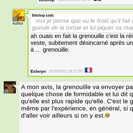
Biishop
said:
33
moi je pense que vu le froid qu'il fait
Author
gueule de la tortue et lui piquer sa mai
ah ouais en fait la grenouille c'est la 
veste, subitement désincarné après une
à ... grenouille.
Esteryn
02/20/2012 18:11:59
A mon avis, la grenouille va envoyer paît
26
quelque chose de formidable et lui dit qu
qu'elle est plus rapide qu'elle. C'est l
même par l'expérience, en général, si qu
d'aller voir ailleurs si on y est.