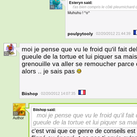
Esteryn
said:
t'as bien compris le côté pleurnichard
31
Muhuhu ! ^o^
poulpytooly
02/20/2012 21:44:39
moi je pense que vu le froid qu'il fait de
25
gueule de la tortue et lui piquer sa mais
grenouille va aller se remoucher parce 
alors .. je sais pas
Biishop
02/20/2012 14:07:35
Biishop
said:
33
moi je pense que vu le froid qu'il fait
Author
gueule de la tortue et lui piquer sa mai
c'est vrai que ce genre de conseils est