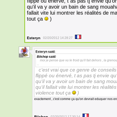
flippé ou énervé, t as pas tj envie qu'
qu'il va y avoir un bain de sang mou
fallait vite lui montrer les réalités de m
tout ça
)
Esteryn
02/20/2012 14:28:27
Esteryn
said:
25
Biishop
said:
moi je pense que vu le froid qu'il fait dehors , la greno
...
c'est vrai que ce genre de conseils
flippé ou énervé, t as pas tj envie 
qu'il va y avoir un bain de sang mo
qu'il fallait vite lui montrer les réalit
violence tout ça
)
exactement , c'est comme ça qu'on devrait eduquer nos enf
Biishop
02/20/2012 17:30:14