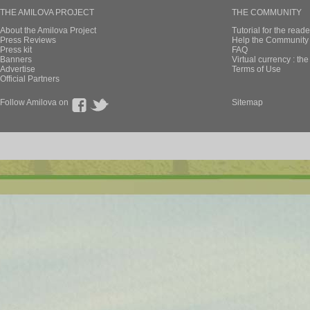
THE AMILOVA PROJECT
THE COMMUNITY
About the Amilova Project
Tutorial for the reade
Press Reviews
Help the Community 
Press kit
FAQ
Banners
Virtual currency : th
Advertise
Terms of Use
Official Partners
Follow Amilova on
Sitemap