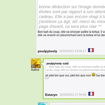
bonne déduction sur l'image donnée 
étoiles sont par rapport à son attente
cadeau. Elle a pas encore réagi à la
j'améliore ça &gt; &lt; merci du ret
page d'avant, ca sera plus clair ^^
Bon bah du coup, elle va envoyer paître la tortue, il 
elle va revenir en pleurnichant vers la tortue et lui 
poulpytooly
02/20/2012 15:09:17
poulpytooly
said:
33
Bon bah du coup, elle va envoyer paître la t
Author
et du coup elle va revenir en pleurnichant vers
ah ptet bin que oui, ptet bin que non
t'as bi
^.^
Esteryn
02/20/2012 17:59:46