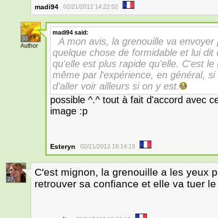
madi94
02/21/2012 14:22:02
madi94
said:
33
A mon avis, la grenouille va envoyer p
Author
quelque chose de formidable et lui dit q
qu'elle est plus rapide qu'elle. C'est 
même par l'expérience, en général, si q
d'aller voir ailleurs si on y est.
possible ^.^ tout à fait d'accord avec c
image :p
Esteryn
02/21/2012 18:14:15
C'est mignon, la grenouille a les yeux pl
27
retrouver sa confiance et elle va tuer l