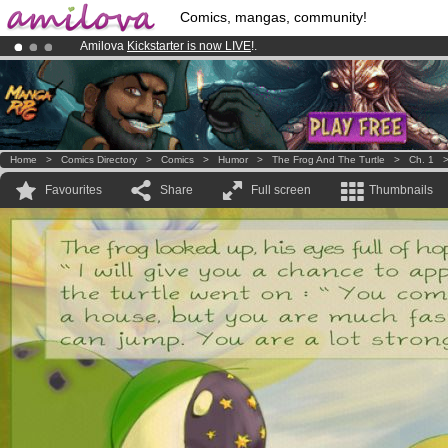
Comics, mangas, community!
Amilova
Kickstarter is now LIVE
!.
Already 100000
members
and 1000
comics & mangas!
.
Premium membership from
3.95 euros
per month !
Get membership
Home
>
Comics Directory
>
Comics
>
Humor
>
The Frog And The Turtle
>
Ch. 1
Favourites
Share
Full screen
Thumbnails