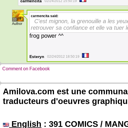
carmencita
02/24/2012 15:50:19
carmencita
said:
33
C'est mignon, la grenouille a les yeux
Author
retrouver sa confiance et elle va tuer 
frog power ^^
Esteryn
02/24/2012 18:50:19
Comment on Facebook
Amilova.com est une communauté
traducteurs d'oeuvres graphiqu
English
: 391 COMICS / MANG