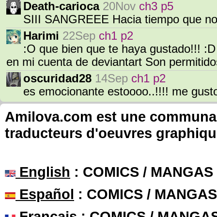
Death-carioca
20Nov
ch3 p5
SIII SANGREEE Hacia tiempo que no
Harimi
22Sep
ch1 p2
:O que bien que te haya gustado!!! :D
en mi cuenta de deviantart Son permitido
oscuridad28
14Sep
ch1 p2
es emocionante estoooo..!!!! me gusto
Amilova.com est une communauté
traducteurs d'oeuvres graphiqu
English
: COMICS / MANGAS
Español
: COMICS / MANGAS
Français
: COMICS / MANGA