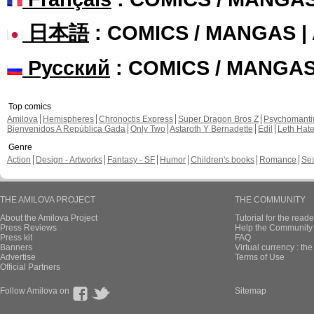
日本語
: COMICS / MANGAS 
Русский
: COMICS / MANGA
Top comics
Amilova
Hemispheres
Chronoctis Express
Super Dragon Bros Z
Psychomant
Bienvenidos A República Gada
Only Two
Astaroth Y Bernadette
Edil
Leth Hat
Genre
Action
Design - Artworks
Fantasy - SF
Humor
Children's books
Romance
Se
THE AMILOVA PROJECT
THE COMMUNITY
About the Amilova Project
Tutorial for the reade
Press Reviews
Help the Community 
Press kit
FAQ
Banners
Virtual currency : th
Advertise
Terms of Use
Official Partners
Follow Amilova on
Sitemap