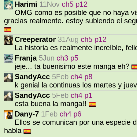
Harimi
11Nov
ch5 p12
OMG como es posible que no haya vis
gracias realmente. estoy subiendo el seg
Creeperator
31Aug
ch5 p12
La historia es realmente increíble, fel
Franja
5Jun
ch3 p5
jeje... ta buenisimo este manga eh?
SandyAcc
5Feb
ch4 p8
k genial la continuas los martes y jue
SandyAcc
5Feb
ch4 p1
esta buena la manga!!
Dany-7
1Feb
ch4 p6
Ellos se comunican por una especie de 
habla