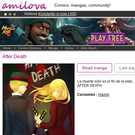
Comics, mangas, community!
Amilova
Kickstarter is now LIVE
!.
Already 134393
members
and 1208
comics & mangas!
.
Premium membership from
3.95 euros
per month !
Get membership
Home
>
Comics Directory
>
Manga
>
Action
>
After Death
After Death
Read manga
Last pa
La muerte sólo es el fin de la vida.
AFTER DEATH
Cartoonist :
Harimi