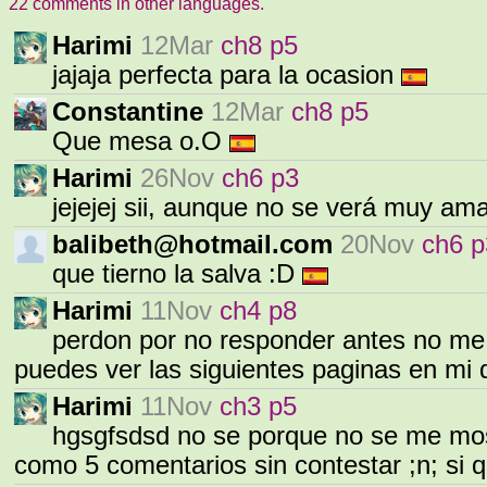
22 comments in other languages.
Harimi
12Mar
ch8 p5
jajaja perfecta para la ocasion
Constantine
12Mar
ch8 p5
Que mesa o.O
Harimi
26Nov
ch6 p3
jejejej sii, aunque no se verá muy am
balibeth@hotmail.com
20Nov
ch6 p
que tierno la salva :D
Harimi
11Nov
ch4 p8
perdon por no responder antes no me 
puedes ver las siguientes paginas en mi 
Harimi
11Nov
ch3 p5
hgsgfsdsd no se porque no se me mos
como 5 comentarios sin contestar ;n; si q