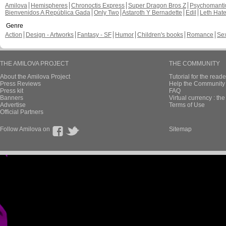
Amilova
Hemispheres
Chronoctis Express
Super Dragon Bros Z
Psychomant
Bienvenidos A República Gada
Only Two
Astaroth Y Bernadette
Edil
Leth Hat
Genre
Action
Design - Artworks
Fantasy - SF
Humor
Children's books
Romance
Se
THE AMILOVA PROJECT
THE COMMUNITY
About the Amilova Project
Tutorial for the reade
Press Reviews
Help the Community 
Press kit
FAQ
Banners
Virtual currency : th
Advertise
Terms of Use
Official Partners
Follow Amilova on
Sitemap