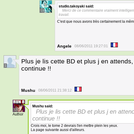
studio.takoyaki
said:
Merci de ce commentaire vraiment intelligen
18
travail.
C'est que nous avons très certainement la même
Angele
08/06/2011 19:27:01
Plus je lis cette BD et plus j en attends,
1
continue !!
Mushu
08/06/2011 21:38:12
Mushu
said:
32
Plus je lis cette BD et plus j en atten
Author
continue !!
Crois moi, le tome 2 devrais t'en mettre plein les yeux.
La page suivante aussi d'ailleurs.