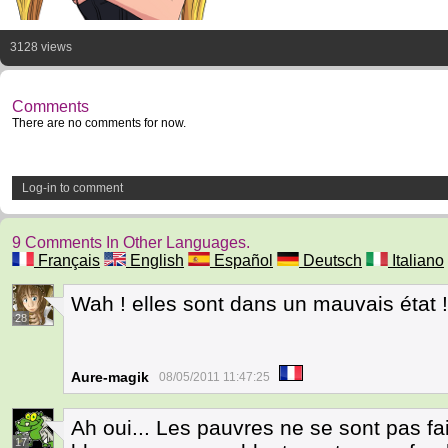
3128 views
Comments
There are no comments for now.
Log-in to comment
9 Comments In Other Languages.
Français
English
Español
Deutsch
Italiano
Wah ! elles sont dans un mauvais état !
28
Aure-magik
08/05/2011 11:47:25
Ah oui... Les pauvres ne se sont pas fa
17