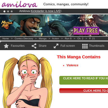
Comics, mangas, community!
Amilova
Kickstarter is now LIVE
!.
Already 100000
members
and 1000
comics & mangas!
.
Premium membership from
3.95 euros
per month !
Get membership
Home
>
Comics Directory
>
Manga
>
Action
>
Run 8
>
Ch. 2
>
P. 21
Favourites
Share
Full screen
Thumbnails
This Manga Contains
Violence
CLICK HERE TO READ IF YOU
CLICK HERE TO