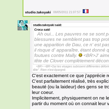
studio.takoyaki
08/05/2011 21:07:57
studio.takoyaki
said:
18
Croca
said:
Ah oui... Les pauvres ne se sont p
blessures ne semblent pas trop pro
une apparition de Dau, ce n' est pas 
il risque d' apparaître, étant donn
foutues contre Mally.
<BR>J' aime
tête de Clover complètement déconfi
<BR> <BR>Oui les visages subissent différentes déformat
tête". Rien n'est épargné.
C'est exactement ce que j'apprécie r
C'est parfaitement réalisé, très explici
beauté (ou la laideur) des gens se t
leur coeur.
Implicitement, physiquement on ne l
partir du moment où on connait leur v