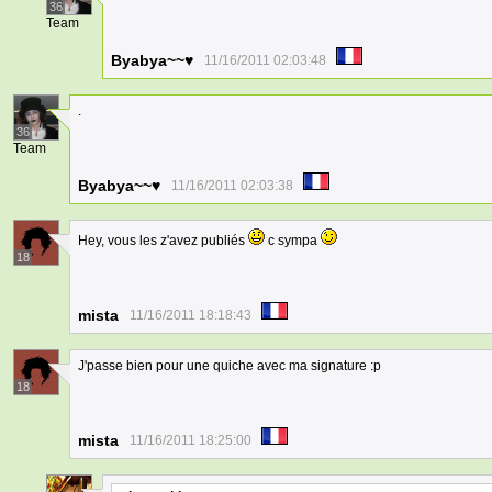
36
Team
Byabya~~♥
11/16/2011 02:03:48
.
36
Team
Byabya~~♥
11/16/2011 02:03:38
Hey, vous les z'avez publiés
c sympa
18
mista
11/16/2011 18:18:43
J'passe bien pour une quiche avec ma signature :p
18
mista
11/16/2011 18:25:00