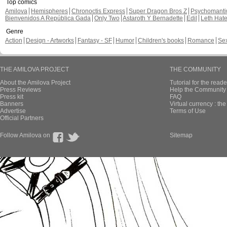
Top comics
Amilova
Hemispheres
Chronoctis Express
Super Dragon Bros Z
Psychomant
Bienvenidos A República Gada
Only Two
Astaroth Y Bernadette
Edil
Leth Hat
Genre
Action
Design - Artworks
Fantasy - SF
Humor
Children's books
Romance
Se
THE AMILOVA PROJECT
THE COMMUNITY
About the Amilova Project
Tutorial for the reade
Press Reviews
Help the Community 
Press kit
FAQ
Banners
Virtual currency : th
Advertise
Terms of Use
Official Partners
Follow Amilova on
Sitemap