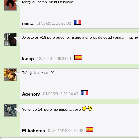
Merçi du compliment Debyoyo,
18
mista
11/17/2011 16:25:02
:O esto es +18 pero bueeno, ni que menores de edad vengan mucho 
21
k-aap
12/10/2011 09:38:01
Très jolie dessin ^^
19
Agenory
01/01/2012 20:34:43
Yo tengo 14, pero me importa poco
13
ELbabotas
09/30/2012 02:34:02