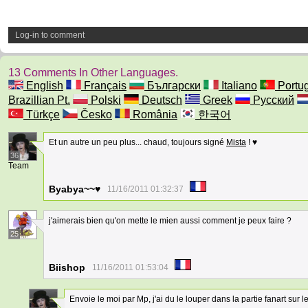
Log-in to comment
13 Comments In Other Languages.
English
Français
Български
Italiano
Portu
Brazillian Pt.
Polski
Deutsch
Greek
Русский
Türkçe
Česko
România
한국어
Et un autre un peu plus... chaud, toujours signé
Mista
! ♥
36
Team
Byabya~~♥
11/16/2011 01:32:37
j'aimerais bien qu'on mette le mien aussi comment je peux faire ?
25
Biishop
11/16/2011 01:53:04
Envoie le moi par Mp, j'ai du le louper dans la partie fanart sur l