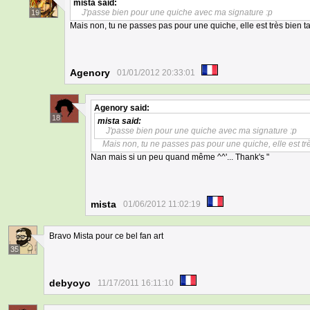
mista
said:
J'passe bien pour une quiche avec ma signature :p
19
Mais non, tu ne passes pas pour une quiche, elle est très bien t
Agenory
01/01/2012 20:33:01
Agenory
said:
18
mista
said:
J'passe bien pour une quiche avec ma signature :p
Mais non, tu ne passes pas pour une quiche, elle est trè
Nan mais si un peu quand même ^^'... Thank's "
mista
01/06/2012 11:02:19
Bravo Mista pour ce bel fan art
35
debyoyo
11/17/2011 16:11:10