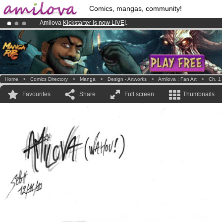
Comics, mangas, community!
Amilova
Kickstarter is now LIVE
!.
Premium membership from
3.95 euros
per month !
Get membership
Already 100000
members
and 1000
comics & mangas!
.
Home
>
Comics Directory
>
Manga
>
Design - Artworks
>
Amilova : Fan Art
>
Ch. 1
Favourites
Share
Full screen
Thumbnails