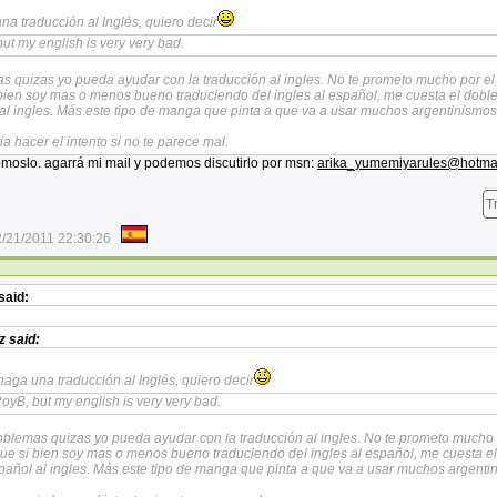
una traducción al Inglés, quiero decir
but my english is very very bad.
s quizas yo pueda ayudar con la traducción al ingles. No te prometo mucho por el
ien soy mas o menos bueno traduciendo del ingles al español, me cuesta el dobl
al ingles. Más este tipo de manga que pinta a que va a usar muchos argentinismos
a hacer el intento si no te parece mal.
émoslo. agarrá mi mail y podemos discutirlo por msn:
arika_yumemiyarules@hotma
T
/21/2011 22:30:26
said:
z
said:
 haga una traducción al Inglés, quiero decir
RoyB, but my english is very very bad.
oblemas quizas yo pueda ayudar con la traducción al ingles. No te prometo mucho 
e si bien soy mas o menos bueno traduciendo del ingles al español, me cuesta el
pañol al ingles. Más este tipo de manga que pinta a que va a usar muchos argenti