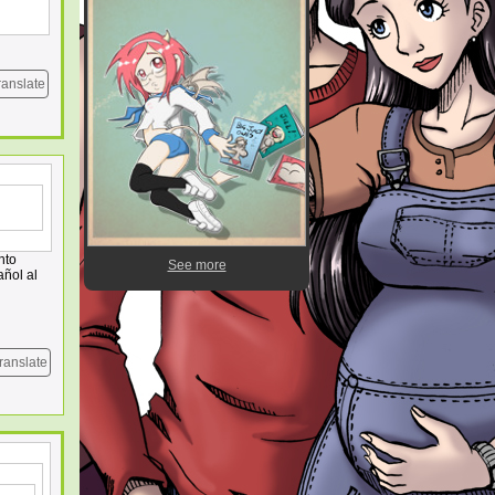
ranslate
nto
See more
añol al
ranslate