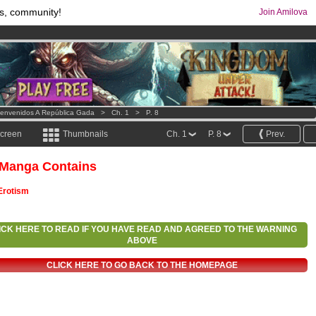
s, community!
Join Amilova
os
per month !
Get membership now
comics & mangas!
.
ienvenidos A República Gada
>
Ch. 1
>
P. 8
screen
Thumbnails
Ch. 1
P. 8
Prev.
 Manga Contains
Erotism
ICK HERE TO READ IF YOU HAVE READ AND AGREED TO THE WARNING
ABOVE
CLICK HERE TO GO BACK TO THE HOMEPAGE