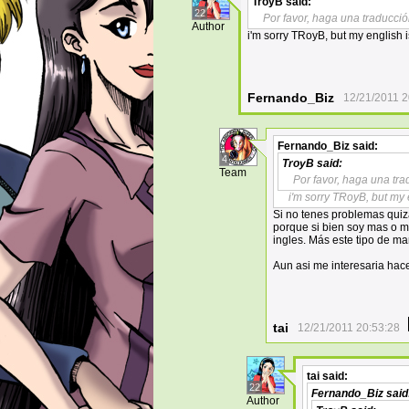
TroyB
said:
22
Por favor, haga una traducción
Author
i'm sorry TRoyB, but my english i
Fernando_Biz
12/21/2011 2
Fernando_Biz
said:
4
TroyB
said:
Team
Por favor, haga una tra
i'm sorry TRoyB, but my 
Si no tenes problemas quiz
porque si bien soy mas o m
ingles. Más este tipo de m
Aun asi me interesaria hacer
tai
12/21/2011 20:53:28
tai
said:
22
Fernando_Biz
said
Author