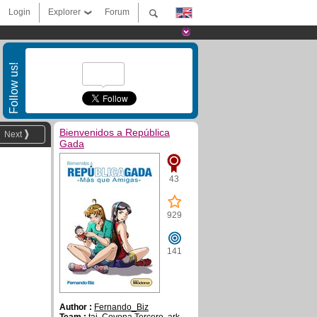
Login
Explorer
Forum
Follow us!
Bienvenidos a República
Next
Gada
43
929
141
Author :
Fernando_Biz