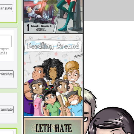
ranslate
 rayas
demás
ranslate
ranslate