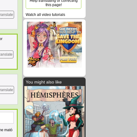
Help translating or correcting
this page!
ranslate
Watch all video tutorials
or
ranslate
You might also like
ranslate
 me mató