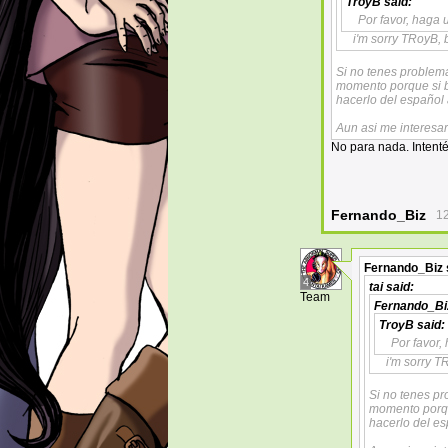
TroyB
said:
Por favor, haga 
i'm sorry TRoyB, 
Si no tenes problema
momento porque si b
hacerlo del español 
Aun asi me interesari
No para nada. Intent
Fernando_Biz
12
Fernando_Biz
4
tai
said:
Team
Fernando_Bi
TroyB
said:
Por favor,
i'm sorry T
Si no tenes pr
momento porqu
hacerlo del es