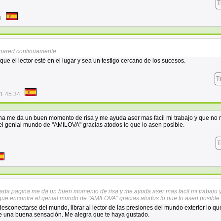
T
3
a pared continuamente.
que el lector esté en el lugar y sea un testigo cercano de los sucesos.
T
1:45:34
na me da un buen momento de risa y me ayuda aser mas facil mi trabajo y que no
el genial mundo de "AMILOVA" gracias atodos lo que lo asen posible.
T
ada pagina me da un buen momento de risa y me ayuda aser mas facil mi trabajo 
ue encontre el genial mundo de "AMILOVA" gracias atodos lo que lo asen posible.
 desconectarse del mundo, librar al lector de las presiones del mundo exterior lo qu
deje una buena sensación. Me alegra que te haya gustado.