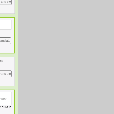
ranslate
ranslate
 me
ranslate
y que
e dura la