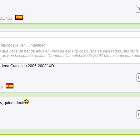
T
2:17:12
o muchos la ven...undefined
do que hace un par de años en unos de esos típicos buzos de egresados, uno tenía
gras y en la espalda rezaba: "Condena Cumplida 2005-2008" Me reí tanto pero a
é.
ndena Cumplida 2005-2008" XD
T
10
s, quiero decir
T