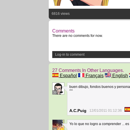
6816 views
Comments
There are no comments for now.
Log-in to comment
27 Comments In Other Languages.
Español
Français
English
buen dibujo, fondos buenos y persona
^^
31
A.C.Puig
12/01/2011 01:12:36
Yo lo que no logro a comprender ... es 
34