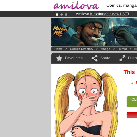
Comics, manga
Amilova
Kickstarter is now LIVE
!.
Premium membership from
3.95 eur
Already 100000
members
and 1000
Home
>
Comics Directory
>
Manga
>
Humor
>
B
Favourites
Share
Full 
This
CL