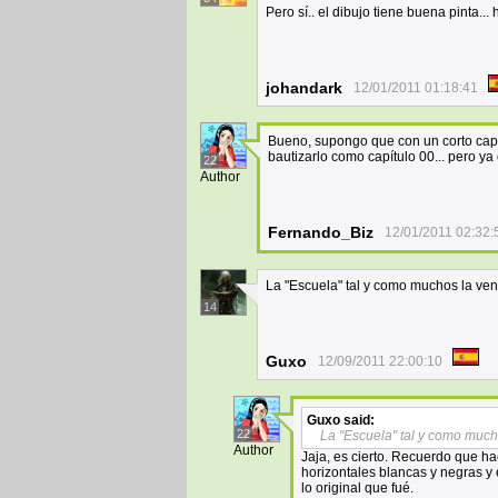
Pero sí.. el dibujo tiene buena pinta...
johandark
12/01/2011 01:18:41
Bueno, supongo que con un corto capí
bautizarlo como capítulo 00... pero ya
22
Author
Fernando_Biz
12/01/2011 02:32:
La "Escuela" tal y como muchos la ven.
14
Guxo
12/09/2011 22:00:10
Guxo
said:
22
La "Escuela" tal y como much
Author
Jaja, es cierto. Recuerdo que h
horizontales blancas y negras 
lo original que fué.