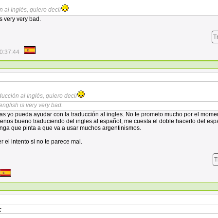
 al Inglés, quiero decir
s very very bad.
T
0:37:44
ducción al Inglés, quiero decir
english is very very bad.
as yo pueda ayudar con la traducción al ingles. No te prometo mucho por el mome
enos bueno traduciendo del ingles al español, me cuesta el doble hacerlo del esp
anga que pinta a que va a usar muchos argentinismos.
 el intento si no te parece mal.
T
: