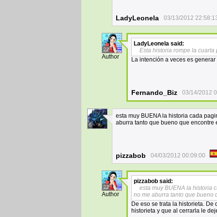
LadyLeonela
03/13/2012 22:58:1
LadyLeonela
said:
22
Esta historia rompe la cuart
Author
La intención a veces es generar 
Fernando_Biz
03/14/2012 0
esta muy BUENA la historia cada pagi
aburra tanto que bueno que encontre 
6
pizzabob
04/03/2012 00:09:00
pizzabob
said:
22
esta muy BUENA la historia c
Author
no me aburra tanto que bueno q
De eso se trata la historieta. De
historieta y que al cerrarla le 