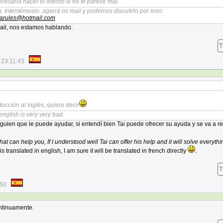
eresaria hacer el intento si no te parece mal.
. Intentémoslo. agarrá mi mail y podemos discutirlo por msn:
arules@hotmail.com
ail, nos estamos hablando.
T
 23:11:43
ducción al Inglés, quiero decir
english is very very bad.
guien que le puede ayudar, si entendí bien Tai puede ofrecer su ayuda y se va a r
t can help you, If I understood well Tai can offer his help and it will solve everyth
is translated in english, I am sure it will be translated in french directly
.
T
:50
ontinuamente.