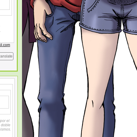
e
.
il.com
ranslate
por el
 doble
nismos.