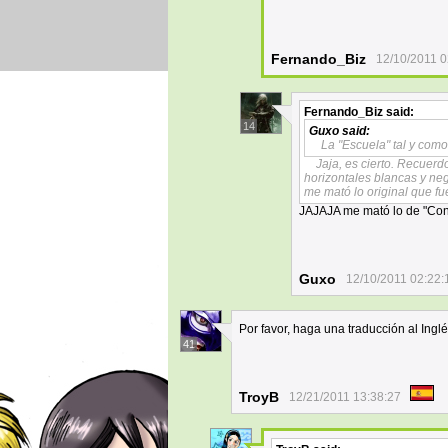
Fernando_Biz
12/10/2011 0
Fernando_Biz
said:
14
Guxo
said:
La "Escuela" tal y com
Jaja, es cierto. Recuer
horizontales blancas y ne
me mató lo original que fu
JAJAJA me mató lo de "Co
Guxo
12/10/2011 02:22:
Por favor, haga una traducción al Inglé
41
TroyB
12/21/2011 13:38:27