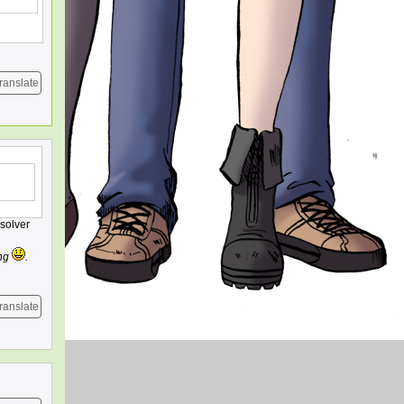
ranslate
esolver
ing
.
ranslate