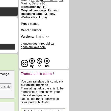
Team :
tai
,
Coyona Tercero
,
ark
,
Marina
,
SakuraBC
Translation by :
tai
Original Language:
Español
Releasing pace:
Monday,
Wednesday , Friday
Type :
manga
Genre :
Humor
Versions:
English
bienvenidos-a-republica-
gada.amilova.com
by
nc
nd
Translate this comic !
n manga
You can translate this comic
via
our online interface
.
ranslate
Translating helps the artist to be
more visible, and shows your
interest and gratitude.
Dedicated translators will be
rewarded with Golds.