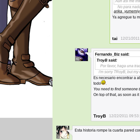
Aun asi me int
No para nada
arika_yumemiy
Ya agregue tu m
tai
12/21/2011
Fernando_Biz
said:
41
TroyB
said:
Por favor, haga una tra
i'm sorry TRoyB, but my 
Es necesario encontrar a al
todo
.
You need to find someone tha
On top of that, as soon as it 
TroyB
12/22/2011 09:53
Esta historia rompe la cuarta pared c
1