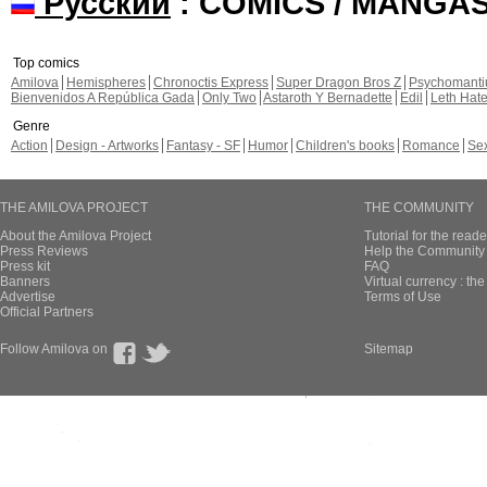
Русский
: COMICS / MANGA
Top comics
Amilova
Hemispheres
Chronoctis Express
Super Dragon Bros Z
Psychomant
Bienvenidos A República Gada
Only Two
Astaroth Y Bernadette
Edil
Leth Hat
Genre
Action
Design - Artworks
Fantasy - SF
Humor
Children's books
Romance
Se
THE AMILOVA PROJECT
THE COMMUNITY
About the Amilova Project
Tutorial for the reade
Press Reviews
Help the Community 
Press kit
FAQ
Banners
Virtual currency : th
Advertise
Terms of Use
Official Partners
Follow Amilova on
Sitemap