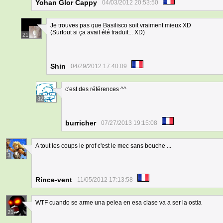
Yohan Glor Cappy
04/03/2012 20:53:50
Je trouves pas que Basilisco soit vraiment mieux XD
(Surtout si ça avait été traduit... XD)
21
Shin
04/29/2012 17:40:09
c'est des références ^^
32
burricher
07/27/2013 19:15:08
A tout les coups le prof c'est le mec sans bouche ...
3
Rince-vent
11/05/2012 17:13:58
WTF cuando se arme una pelea en esa clase va a ser la ostia
21