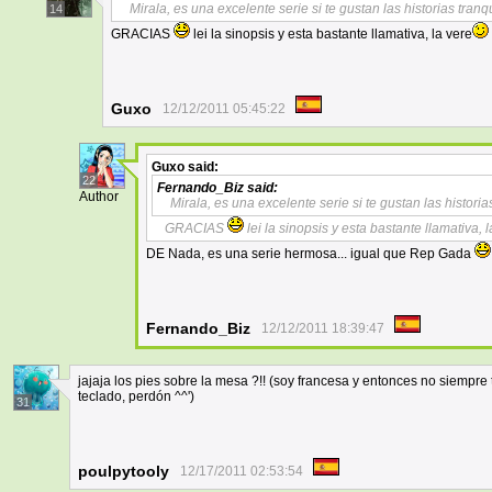
Mirala, es una excelente serie si te gustan las historias tran
14
GRACIAS
lei la sinopsis y esta bastante llamativa, la vere
Guxo
12/12/2011 05:45:22
Guxo
said:
22
Fernando_Biz
said:
Author
Mirala, es una excelente serie si te gustan las histori
GRACIAS
lei la sinopsis y esta bastante llamativa, 
DE Nada, es una serie hermosa... igual que Rep Gada
Fernando_Biz
12/12/2011 18:39:47
jajaja los pies sobre la mesa ?!! (soy francesa y entonces no siempr
teclado, perdón ^^')
31
poulpytooly
12/17/2011 02:53:54