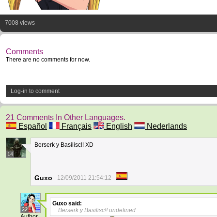
7008 views
Comments
There are no comments for now.
Log-in to comment
21 Comments In Other Languages.
Español
Français
English
Nederlands
Berserk y Basilisc!! XD
14
Guxo
12/09/2011 21:54:12
Guxo
said:
22
Berserk y Basilisc!! undefined
Author