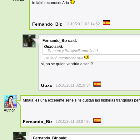
te faltó reconocer Aria
Fernando_Biz
12/10/2011 02:14:52
Fernando_Biz
said:
14
Guxo
said:
Berserk y Basilisc!! undefined
te faltó reconocer Aria
si, no se quien vendria a ser :P
Guxo
12/10/2011 02:19:34
Mirala, es una excelente serie si te gustan las historias tranquilas pe
22
Author
Fernando_Biz
12/10/2011 03:07:36
Fernando_Biz
said: