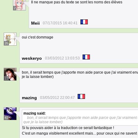
Il ne manque pas du texte se sont les noms des élèves
2
Meii
07/17/2015 16:40:41
oui c'est dommage
26
weskeryo
03/03/2012 13:03:53
bon, il serait temps que j'apporte mon aide parce que j'ai vraiment env
je la laisse tomber)
23
mazing
03/05/2012 22:00:47
mazing
said:
bon, il serait temps que j'apporte mon aide parce que j'ai vraiment 
41
que je la laisse tomber)
Si tu pouvais aider à la traduction ce serait fantastique !
C'est un manga visiblement excellent mais... pour ceux qui ne savent p