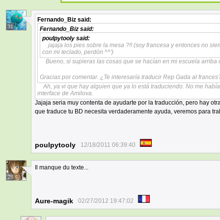
Fernando_Biz
said:
31
Fernando_Biz
said:
poulpytooly
said:
jajaja los pies sobre la mesa ?!! (soy francesa y entonces no s
con mi teclado, perdón ^^')
Bueno, si supieras las cosas que se hacían en mi escuela arriba 
Gracias por comentar. ¿Te interesaría traducir Rep Gada al france
Ah, ya vi que hay alguien que ya lo está traduciendo. No me hab
interface de Amilova.
Jajaja seria muy contenta de ayudarte por la traducción, pero hay ot
que traduce tu BD necesita verdaderamente ayuda, veremos para tra
poulpytooly
12/18/2011 06:39:40
Il manque du texte...
28
Aure-magik
02/27/2012 19:47:02