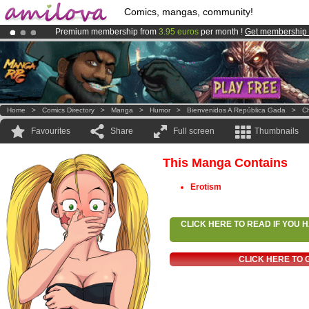
Comics, mangas, community!
Premium membership from
3.95 euros
per month !
Get membership
Already 134393
members
and 1208
comics & mangas!
.
Amilova
Kickstarter is now LIVE
!.
Home
>
Comics Directory
>
Manga
>
Humor
>
Bienvenidos A República Gada
>
Ch
Favourites
Share
Full screen
Thumbnails
This Manga Contains
Erotism
CLICK HERE TO READ IF YOU
CLICK HERE TO