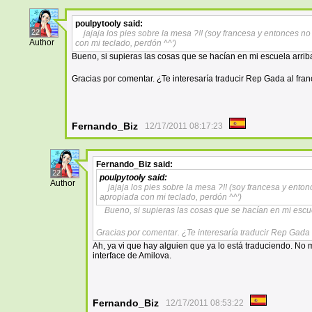
poulpytooly
said:
22
jajaja los pies sobre la mesa ?!! (soy francesa y entonces 
Author
con mi teclado, perdón ^^')
Bueno, si supieras las cosas que se hacían en mi escuela arrib
Gracias por comentar. ¿Te interesaría traducir Rep Gada al fra
Fernando_Biz
12/17/2011 08:17:23
Fernando_Biz
said:
22
poulpytooly
said:
Author
jajaja los pies sobre la mesa ?!! (soy francesa y ent
apropiada con mi teclado, perdón ^^')
Bueno, si supieras las cosas que se hacían en mi escu
Gracias por comentar. ¿Te interesaría traducir Rep Gada
Ah, ya vi que hay alguien que ya lo está traduciendo. N
interface de Amilova.
Fernando_Biz
12/17/2011 08:53:22