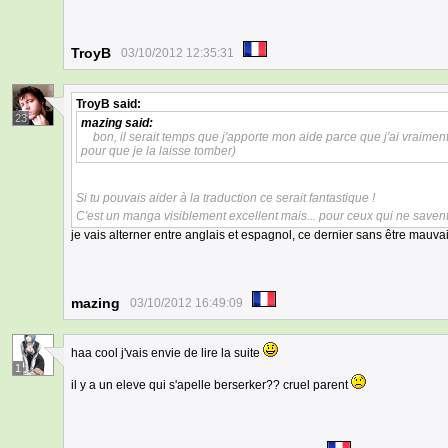
TroyB
03/10/2012 12:35:31
TroyB
said:
23
mazing
said:
bon, il serait temps que j'apporte mon aide parce que j'ai vraiment
pour que je la laisse tomber)
Si tu pouvais aider à la traduction ce serait fantastique !
C'est un manga visiblement excellent mais... pour ceux qui ne savent 
je vais alterner entre anglais et espagnol, ce dernier sans être mauvai
mazing
03/10/2012 16:49:09
haa cool j'vais envie de lire la suite
1
il y a un eleve qui s'apelle berserker?? cruel parent