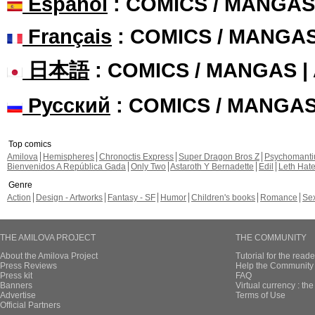
Español
: COMICS / MANGAS
Français
: COMICS / MANGA
日本語
: COMICS / MANGAS 
Русский
: COMICS / MANGA
Top comics
Amilova
Hemispheres
Chronoctis Express
Super Dragon Bros Z
Psychomant
Bienvenidos A República Gada
Only Two
Astaroth Y Bernadette
Edil
Leth Hat
Genre
Action
Design - Artworks
Fantasy - SF
Humor
Children's books
Romance
Se
THE AMILOVA PROJECT
THE COMMUNITY
About the Amilova Project
Tutorial for the reade
Press Reviews
Help the Community 
Press kit
FAQ
Banners
Virtual currency : th
Advertise
Terms of Use
Official Partners