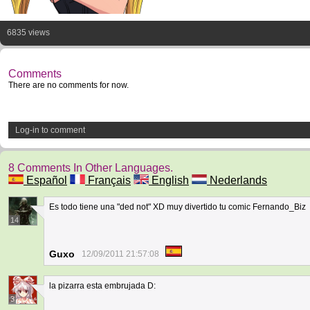
6835 views
Comments
There are no comments for now.
Log-in to comment
8 Comments In Other Languages.
Español
Français
English
Nederlands
Es todo tiene una "ded not" XD muy divertido tu comic Fernando_Biz
14
Guxo
12/09/2011 21:57:08
la pizarra esta embrujada D:
3