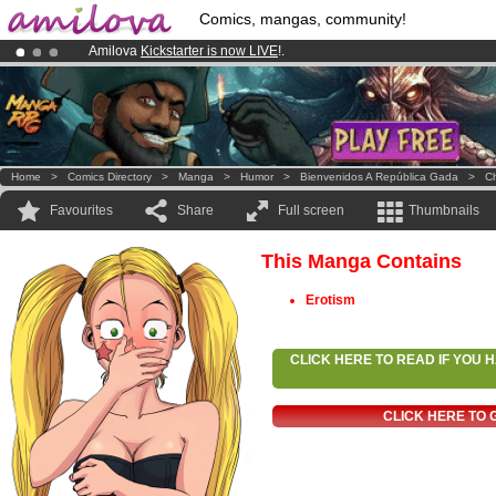
Comics, mangas, community!
Amilova
Kickstarter is now LIVE
!.
Already 100000
members
and 1000
comics & mangas!
.
Premium membership from
3.95 euros
per month !
Get membership
Home
>
Comics Directory
>
Manga
>
Humor
>
Bienvenidos A República Gada
>
Ch
Favourites
Share
Full screen
Thumbnails
This Manga Contains
Erotism
CLICK HERE TO READ IF YOU
CLICK HERE TO