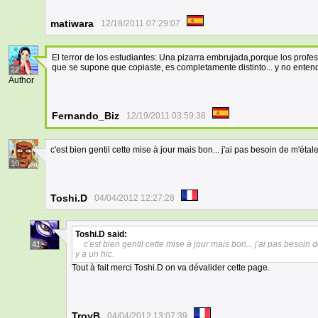
matiwara
12/18/2011 07:29:07
El terror de los estudiantes: Una pizarra embrujada,porque los profe
que se supone que copiaste, es completamente distinto... y no enten
22
Author
Fernando_Biz
12/19/2011 03:59:38
c'est bien gentil cette mise à jour mais bon... j'ai pas besoin de m'éta
10
Toshi.D
04/04/2012 12:27:28
Toshi.D
said:
c'est bien gentil cette mise à jour mais bon... j'ai pas besoin
41
y a un hic.
Tout à fait merci Toshi.D on va dévalider cette page.
TroyB
04/04/2012 13:07:39