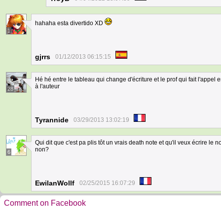
hahaha esta divertido XD
1
gjrrs
01/12/2013 06:15:15
Hé hé entre le tableau qui change d'écriture et le prof qui fait l'appel
à l'auteur
28
Tyrannide
03/29/2013 13:02:19
Qui dit que c'est pa plis tôt un vrais death note et qu'il veux écrire le no
non?
6
EwilanWollf
02/25/2015 16:07:29
Comment on Facebook