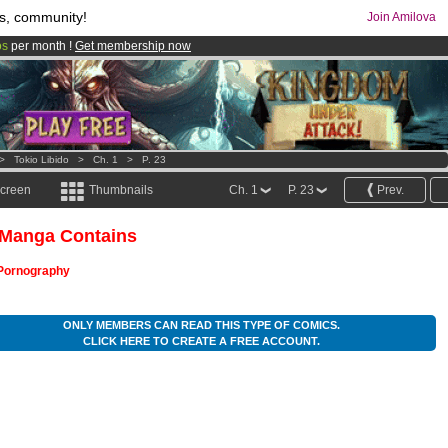
s, community!
Join Amilova
os
per month !
Get membership now
comics & mangas!
.
>
Tokio Libido
>
Ch. 1
>
P. 23
screen
Thumbnails
Ch. 1
P. 23
Prev.
 Manga Contains
Pornography
ONLY MEMBERS CAN READ THIS TYPE OF COMICS.
CLICK HERE TO CREATE A FREE ACCOUNT.