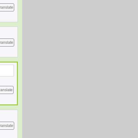
ranslate
ranslate
ranslate
ranslate