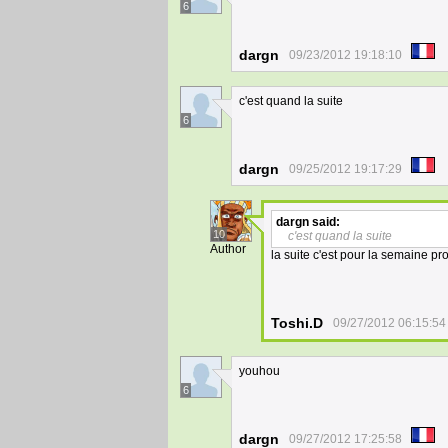
6
dargn
09/23/2012 19:18:10
c'est quand la suite
6
dargn
09/25/2012 19:17:29
dargn
said:
10
c'est quand la suite
Author
la suite c'est pour la semaine pr
Toshi.D
09/27/2012 06:15:54
youhou
6
dargn
09/27/2012 17:25:58