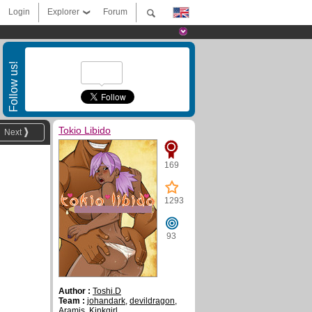
Login
Explorer
Forum
Follow us!
Tokio Libido
Next
169
1293
93
Author :
Toshi.D
Team :
johandark
,
devildragon
,
Aramis
,
Kinkgirl