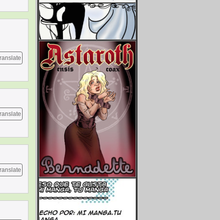
ranslate
ranslate
ranslate