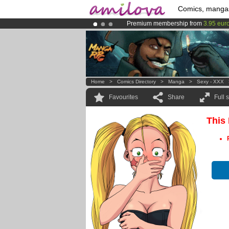
Comics, manga
Premium membership from
3.95 eur
Amilova
Kickstarter is now LIVE
!.
Already 100000
members
and 1000
Home
>
Comics Directory
>
Manga
>
Sexy - XXX
Favourites
Share
Full 
This