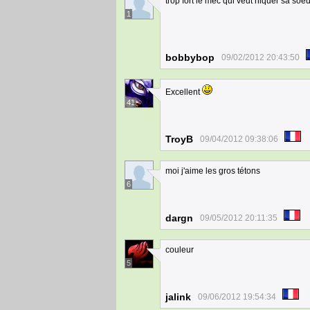
trop fort le mec qui veut niquer sa so
1
bobbybop
09/02/2012 20:43:50
Excellent
41
TroyB
09/04/2012 09:38:06
moi j'aime les gros tétons
6
dargn
09/05/2012 20:11:35
couleur
5
jalink
09/06/2012 19:54:34