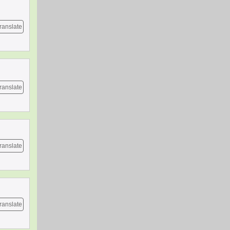
ranslate
ranslate
ranslate
ranslate