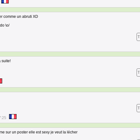
ster comme un abruti XD
do \o/
T
 suite!
T
T
7:25
me sur un poster elle est sexy je veut la lécher