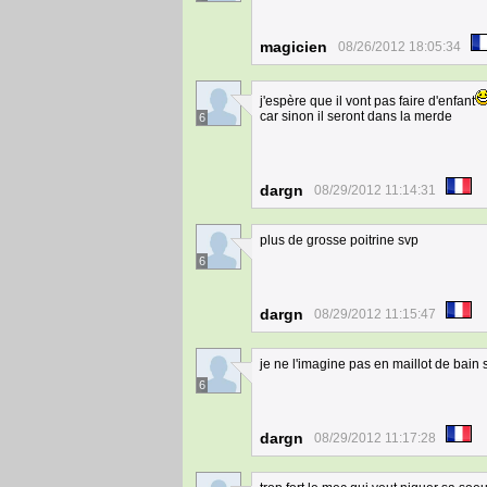
magicien
08/26/2012 18:05:34
j'espère que il vont pas faire d'enfant
car sinon il seront dans la merde
6
dargn
08/29/2012 11:14:31
plus de grosse poitrine svp
6
dargn
08/29/2012 11:15:47
je ne l'imagine pas en maillot de bain 
6
dargn
08/29/2012 11:17:28