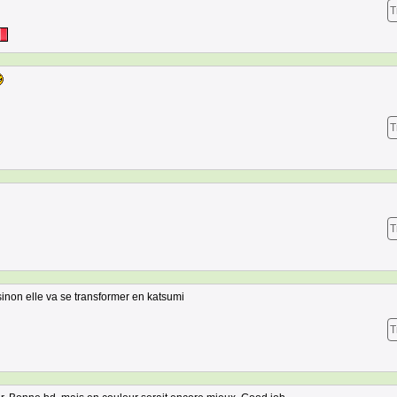
T
T
T
sinon elle va se transformer en katsumi
T