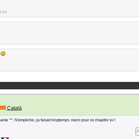
8:43
Català
hante ^^. N'empêche, ça faisait longtemps, merci pour ce chapitre \o/ !
T