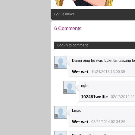
12713 views
6 Comments
Log-in to comment
Damn omg he was fuckn fantasizing lo
1
Wet wet
11/24/2013 13:00:39
right
1
102481wolfie
02/17/2014 22
Lmao
1
Wet wet
03/26/2014 02:34:26