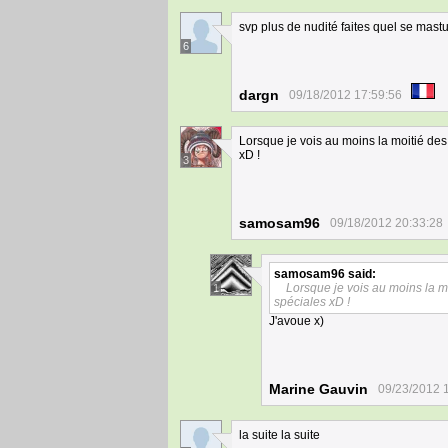
svp plus de nudité faites quel se mast
6
dargn
09/18/2012 17:59:56
Lorsque je vois au moins la moitié de
xD !
3
samosam96
09/18/2012 20:33:28
samosam96
said:
Lorsque je vois au moins la m
1
spéciales xD !
J'avoue x)
Marine Gauvin
09/23/2012 
la suite la suite