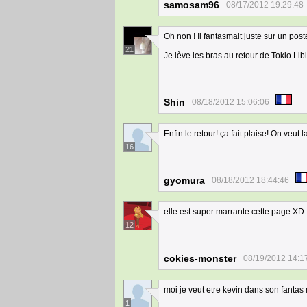
samosam96
08/17/2012 19:29:48
Oh non ! Il fantasmait juste sur un po
21
Je lève les bras au retour de Tokio Libi
Shin
08/18/2012 15:06:06
Enfin le retour! ça fait plaise! On veut la
16
gyomura
08/18/2012 18:44:46
elle est super marrante cette page XD
12
cokies-monster
08/19/2012 14:1
moi je veut etre kevin dans son fantas 
1