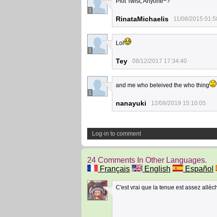
Plot Twist, Anyone~?
1
RinataMichaelis
11/08/2015 01:5
Lol
1
Tey
08/12/2017 17:34:40
and me who beleived the who thing
1
nanayuki
12/08/2019 15:10:05
Log-in to comment
24 Comments In Other Languages.
Français
English
Español
C'est vrai que la tenue est assez alléc
3