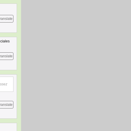
ranslate
ciales
ranslate
assez
ranslate