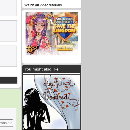
Watch all video tutorials
You might also like
ranslate