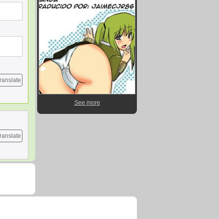
ranslate
See more
ranslate