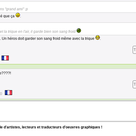
ns "grand ami" :p
ué que ça
.
a trique en l'air, il garde bien son sang froid
s. Un héros doit garder son sang froid même avec la trique
.
T
re????!
T
50
d'artistes, lecteurs et traducteurs d'oeuvres graphiques !