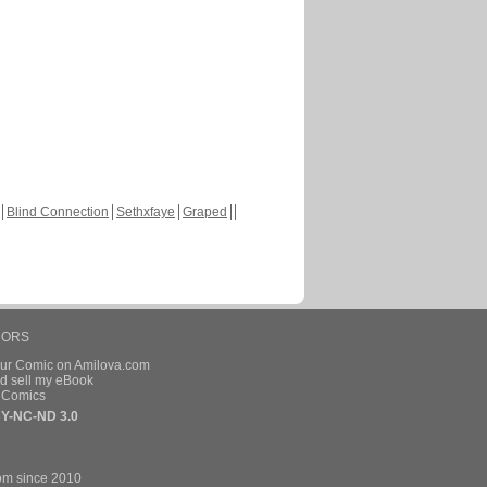
Blind Connection
Sethxfaye
Graped
HORS
our Comic on Amilova.com
d sell my eBook
e Comics
Y-NC-ND 3.0
om since 2010