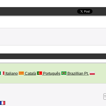
Italiano
Català
Português
Brazillian Pt.
T