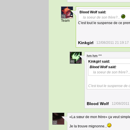
Blood Wolf
said:
31
la soeur de son frère?...
Team
C'est tout le suspense de ce prem
Kinkgirl
12/08/2011 21:19:17
hm hm ^^
Kinkgirl
said:
46
Blood Wolf
said:
la soeur de son frère?..
C'est tout le suspense de 
Blood Wolf
12/08/2011
«La sœur de mon frère» ça veut simple
12
Je la trouve mignonne...