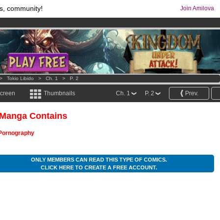
s, community!
Join Amilova
comics & mangas!
.
os
per month !
Get membership now
>
Tokio Libido
>
Ch. 1
>
P. 2
screen
Thumbnails
Ch. 1
P. 2
Prev.
 Manga Contains
Pornography
ONLY MEMBERS CAN READ THIS TYPE OF COMICS.
CLICK HERE TO CREATE A FREE ACCOUNT.