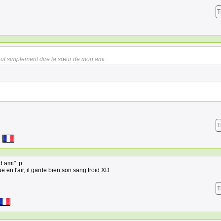
T
ut simplement dire la sœur de mon ami...
T
d ami" :p
 en l'air, il garde bien son sang froid XD
T