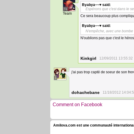
Byabya~~♥
said:
Espérons que c'est dans le se
31
Team
Ce sera beaucoup plus compliq
Byabya~~♥
said:
N'empêche, avec une bombe et l
N'oublions pas que c'est le héro
Kinkgirl
12/09/2011 13:55:32
j'ai pas trop capté de soeur de son fre
1
dohachebane
11/18/2012 14:04:
Comment on Facebook
Amilova.com est une communauté internationale 