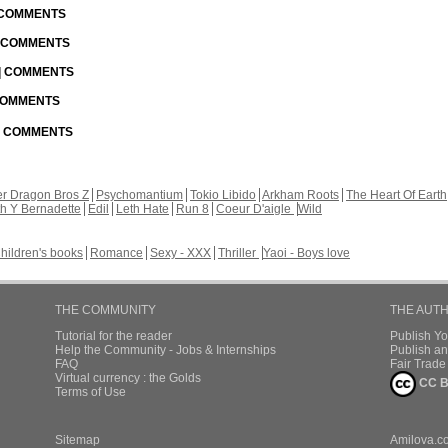
| COMMENTS
| COMMENTS
 | COMMENTS
 COMMENTS
 | COMMENTS
r Dragon Bros Z
Psychomantium
Tokio Libido
Arkham Roots
The Heart Of Earth
th Y Bernadette
Edil
Leth Hate
Run 8
Coeur D'aigle
Wild
hildren's books
Romance
Sexy - XXX
Thriller
Yaoi - Boys love
THE COMMUNITY
THE AUT
Tutorial for the reader
Publish Y
Help the Community - Jobs & Internships
Publish an
FAQ
Fair Trad
Virtual currency : the Golds
CC B
Terms of Use
Sitemap
Amilova.c