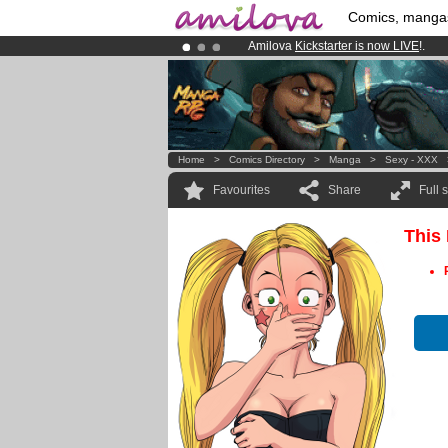
Comics, manga
Amilova
Kickstarter is now LIVE
!.
Already 134393
members
and 1208
Premium membership from
3.95 eur
Home
>
Comics Directory
>
Manga
>
Sexy - XXX
Favourites
Share
Full 
This