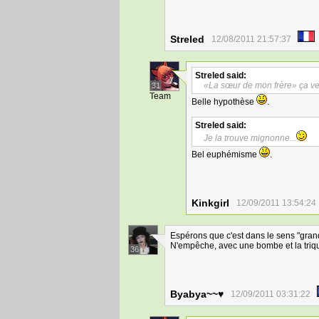
Streled
12/08/2011 21:57:37
Streled
said:
«La sœur de mon frère» ça ve
31
Team
Belle hypothèse
.
Streled
said:
Je la trouve mignonne...
Bel euphémisme
.
Kinkgirl
12/09/2011 13:54:24
Espérons que c'est dans le sens "gran
N'empêche, avec une bombe et la trique
36
Byabya~~♥
12/09/2011 03:31:22