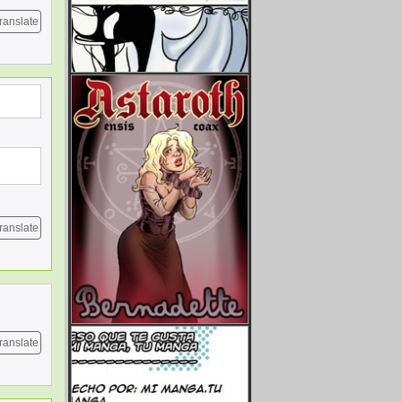
ranslate
ranslate
ranslate