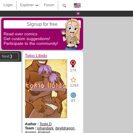
Login
Explorer
Forum
Signup for free
Read over comics
Get custom suggestions!
Participate to the community!
Tokio Libido
Next
174
1293
93
Author :
Toshi.D
Team :
johandark
,
devildragon
,
Aramis
,
Kinkgirl