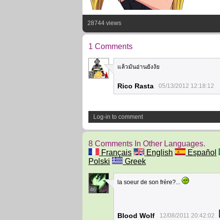
28744 views
1 Comments
แล้วมันอ่านยังงัย
1
Rico Rasta
05/13/2012 12:18:12
Log-in to comment
8 Comments In Other Languages.
Français
English
Español
Polski
Greek
la soeur de son frère?...
46
Blood Wolf
12/08/2011 20:42:02