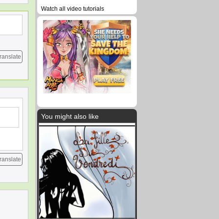
Watch all video tutorials
ranslate
You might also like
ranslate