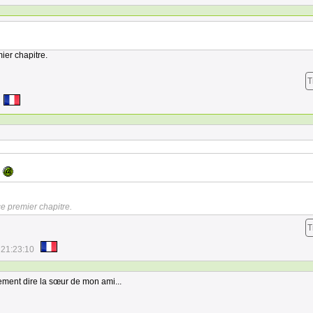
ier chapitre.
T
.
ce premier chapitre.
T
 21:23:10
ment dire la sœur de mon ami...