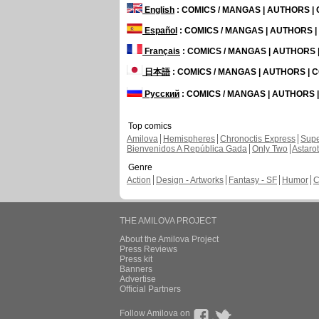
English
: COMICS / MANGAS | AUTHORS 
Español
: COMICS / MANGAS | AUTHORS 
Français
: COMICS / MANGAS | AUTHORS
日本語
: COMICS / MANGAS | AUTHORS |
Русский
: COMICS / MANGAS | AUTHORS
Top comics
Amilova
Hemispheres
Chronoctis Express
Supe
Bienvenidos A República Gada
Only Two
Astaro
Genre
Action
Design - Artworks
Fantasy - SF
Humor
C
THE AMILOVA PROJECT
About the Amilova Project
Press Reviews
Press kit
Banners
Advertise
Official Partners
Follow Amilova on