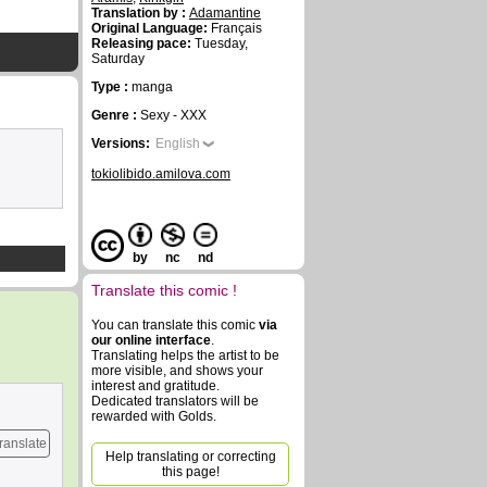
Translation by :
Adamantine
Original Language:
Français
Releasing pace:
Tuesday,
Saturday
Type :
manga
Genre :
Sexy - XXX
Versions:
English
tokiolibido.amilova.com
by
nc
nd
Translate this comic !
You can translate this comic
via
our online interface
.
Translating helps the artist to be
more visible, and shows your
interest and gratitude.
Dedicated translators will be
rewarded with Golds.
ranslate
Help translating or correcting
this page!