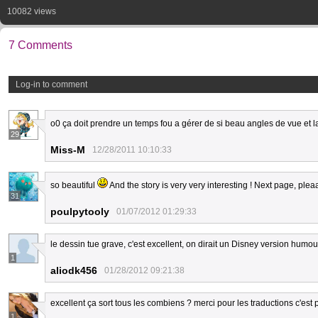
10082 views
7 Comments
Log-in to comment
o0 ça doit prendre un temps fou a gérer de si beau angles de vue et l
29
Miss-M
12/28/2011 10:10:33
so beautiful
And the story is very very interesting ! Next page, pl
31
poulpytooly
01/07/2012 01:29:33
le dessin tue grave, c'est excellent, on dirait un Disney version humour
1
aliodk456
01/28/2012 09:21:38
excellent ça sort tous les combiens ? merci pour les traductions c'est p
1