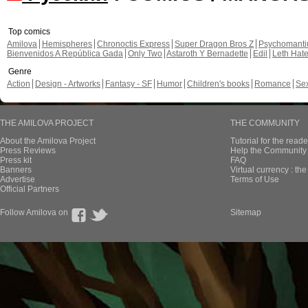
Top comics
Amilova
Hemispheres
Chronoctis Express
Super Dragon Bros Z
Psychomant
Bienvenidos A República Gada
Only Two
Astaroth Y Bernadette
Edil
Leth Hat
Genre
Action
Design - Artworks
Fantasy - SF
Humor
Children's books
Romance
Se
THE AMILOVA PROJECT
THE COMMUNITY
About the Amilova Project
Tutorial for the reade
Press Reviews
Help the Community 
Press kit
FAQ
Banners
Virtual currency : th
Advertise
Terms of Use
Official Partners
Follow Amilova on
Sitemap