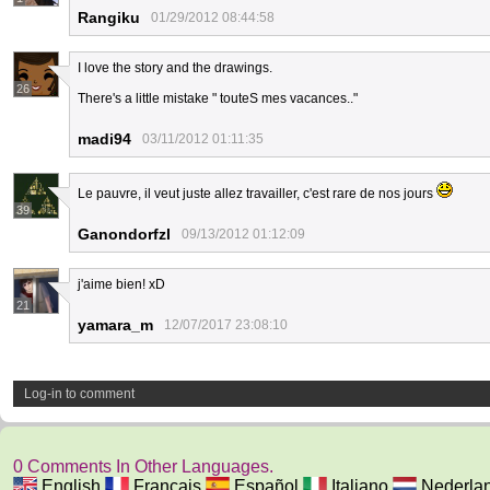
Rangiku
01/29/2012 08:44:58
I love the story and the drawings.
26
There's a little mistake " touteS mes vacances.."
madi94
03/11/2012 01:11:35
Le pauvre, il veut juste allez travailler, c'est rare de nos jours
39
Ganondorfzl
09/13/2012 01:12:09
j'aime bien! xD
21
yamara_m
12/07/2017 23:08:10
Log-in to comment
0 Comments In Other Languages.
English
Français
Español
Italiano
Nederla