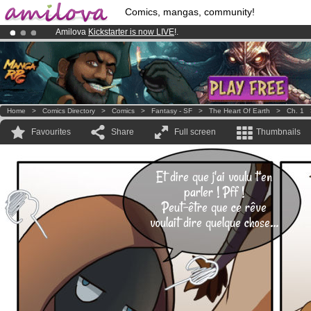
Comics, mangas, community!
Amilova
Kickstarter is now LIVE
!.
Already 100000
members
and 1000
comics & mangas!
.
Premium membership from
3.95 euros
per month !
Get membership
Home
>
Comics Directory
>
Comics
>
Fantasy - SF
>
The Heart Of Earth
>
Ch. 1
Favourites
Share
Full screen
Thumbnails
Et dire que j'ai voulu t'en
parler ! Pff !
Peut-être que ce rêve
voulait dire quelque chose...