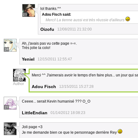
lol thanks.^^
Adou Fisch
said:
29
Merci! La tienne aussi est très réussie d'ailleurs
Oizofu
12/08/2011 21:32:00
Ah, j'avais pas vu cette page =-=.
Très jolie la colo!
24
Yeniel
12/15/2011 12:55:47
Merci ^^ J'aimerais avoir le temps d'en faire plus... un jour qui s
18
Author
Adou Fisch
12/15/2011 15:27:28
Ceeee... serait Kevin humanisé ??? O_O
27
LittleEndian
01/14/2012 18:08:23
Joli page <3
Je me demande bien ce que le personnage derrière Rey
8