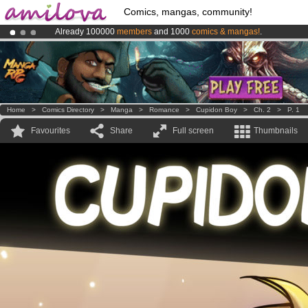
Comics, mangas, community!
Already 100000
members
and 1000
comics & mangas!
.
Premium membership from
3.95 euros
per month !
Get membership
Amilova
Kickstarter is now LIVE
!.
Home
>
Comics Directory
>
Manga
>
Romance
>
Cupidon Boy
>
Ch. 2
>
P. 1
Favourites
Share
Full screen
Thumbnails