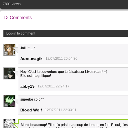
7801 views
13 Comments
Log-in to comment
Joli ! * _ *
28
Aure-magik
12/07/2011 20:04:30
Hey! C'est la couverture que tu faisais sur Livestream! =)
Elle est magnifique!
31
abby19
12/07/2011 22:24:17
superbe colo^^
46
Blood Wolf
12/07/2011 22:33:11
Merci beaucoup! Elle m'a pris beaucoup de temps, en fait. Et oui, c'est