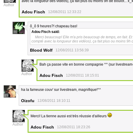
18
avec la longueur des vidéos), ça fait plus ou moins 9h de boulot... x_
Author
Adou Fisch
12/08/2011 12:33:22
ô_ô 9 heures?! chapeau bas!
Adou Fisch
said:
46
Merci beaucoup! Elle m'a pris beaucoup de temps, en fait. Et o
compté avec la longueur des vidéos), ça fait plus ou moins 9h d
Blood Wolf
12/08/2011 13:56:39
Bah ça passe vite en bonne compagnie ^^ (sur livestream
18
Author
Adou Fisch
12/08/2011 18:15:01
ha la fameuse couv' sur livestream, magnifique!^^
29
Oizofu
12/08/2011 18:10:11
Merci! La tienne aussi est très réussie d'ailleurs
18
Author
Adou Fisch
12/08/2011 18:23:26