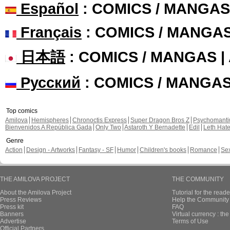
Español
: COMICS / MANGAS
Français
: COMICS / MANGA
日本語
: COMICS / MANGAS 
Русский
: COMICS / MANGA
Top comics
Amilova
Hemispheres
Chronoctis Express
Super Dragon Bros Z
Psychomant
Bienvenidos A República Gada
Only Two
Astaroth Y Bernadette
Edil
Leth Hat
Genre
Action
Design - Artworks
Fantasy - SF
Humor
Children's books
Romance
Se
THE AMILOVA PROJECT
THE COMMUNITY
About the Amilova Project
Tutorial for the reade
Press Reviews
Help the Community 
Press kit
FAQ
Banners
Virtual currency : th
Advertise
Terms of Use
Official Partners