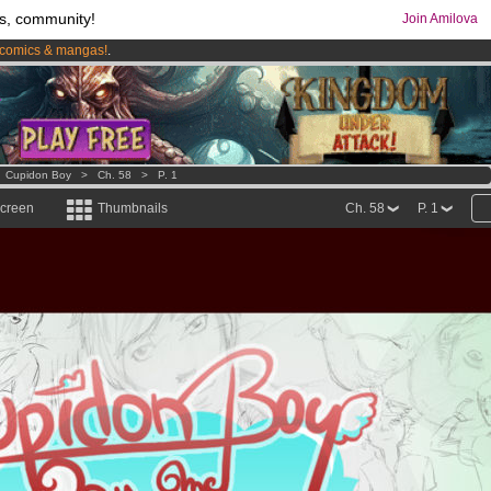
s, community!
Join Amilova
comics & mangas!
.
os
per month !
Get membership now
>
Cupidon Boy
>
Ch. 58
>
P. 1
screen
Thumbnails
Ch. 58
P. 1