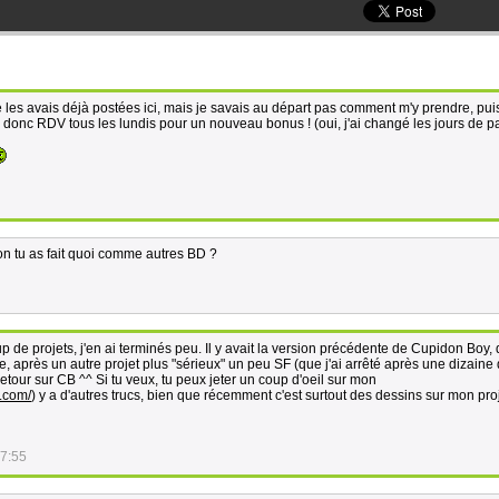
 les avais déjà postées ici, mais je savais au départ pas comment m'y prendre, pui
n, donc RDV tous les lundis pour un nouveau bonus ! (oui, j'ai changé les jours de p
inon tu as fait quoi comme autres BD ?
e projets, j'en ai terminés peu. Il y avait la version précédente de Cupidon Boy, 
e, après un autre projet plus "sérieux" un peu SF (que j'ai arrêté après une dizaine
etour sur CB ^^ Si tu veux, tu peux jeter un coup d'oeil sur mon
g.com/
) y a d'autres trucs, bien que récemment c'est surtout des dessins sur mon pro
17:55