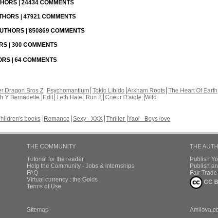
UTHORS | 24434 COMMENTS
UTHORS | 47921 COMMENTS
 AUTHORS | 850869 COMMENTS
ORS | 300 COMMENTS
HORS | 64 COMMENTS
r Dragon Bros Z
Psychomantium
Tokio Libido
Arkham Roots
The Heart Of Earth
th Y Bernadette
Edil
Leth Hate
Run 8
Coeur D'aigle
Wild
hildren's books
Romance
Sexy - XXX
Thriller
Yaoi - Boys love
THE COMMUNITY
THE AUT
Tutorial for the reader
Publish Y
Help the Community - Jobs & Internships
Publish an
FAQ
Fair Trad
Virtual currency : the Golds
CC B
Terms of Use
Sitemap
Amilova.c