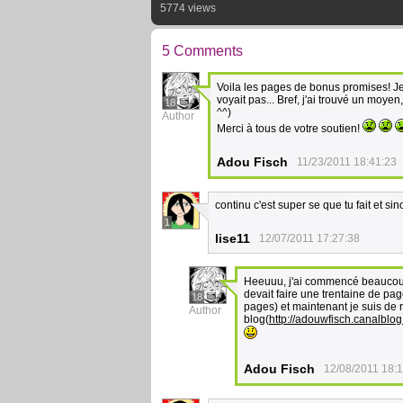
5774 views
5 Comments
Voila les pages de bonus promises! Je
voyait pas... Bref, j'ai trouvé un moye
18
^^)
Author
Merci à tous de votre soutien!
Adou Fisch
11/23/2011 18:41:23
continu c'est super se que tu fait et s
1
lise11
12/07/2011 17:27:38
Heeuuu, j'ai commencé beaucoup d
devait faire une trentaine de pag
18
pages) et maintenant je suis de r
Author
blog(
http://adouwfisch.canalblo
Adou Fisch
12/08/2011 18: