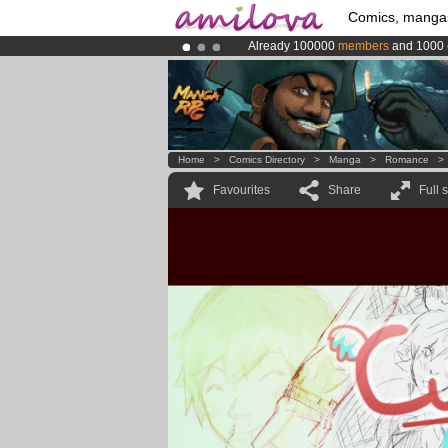
Comics, manga
Already 100000
members
and 1000
Amilova
Kickstarter is now LIVE
!.
Premium membership from
3.95 eur
Home
>
Comics Directory
>
Manga
>
Romance
Favourites
Share
Full 