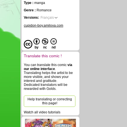
Type :
manga
Genre :
Romance
Versions:
Français
cupidon-boy.amilova.com
by
nc
nd
Translate this comic !
You can translate this comic
via
our online interface
.
Translating helps the artist to be
more visible, and shows your
interest and gratitude.
Dedicated translators will be
rewarded with Golds.
Help translating or correcting
this page!
Watch all video tutorials