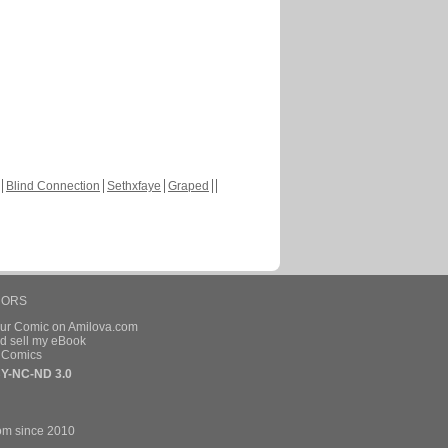
Blind Connection
Sethxfaye
Graped
HORS
our Comic on Amilova.com
d sell my eBook
e Comics
Y-NC-ND 3.0
om since 2010