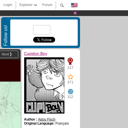
Login
Explorer
Forum
Follow us!
Cupidon Boy
Next
217
371
112
Author :
Adou Fisch
Original Language:
Français