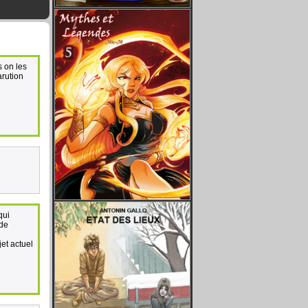
s on les
arution
qui
 de
jet actuel