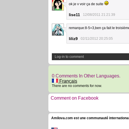
ok je v voir ça de suite
1
lise11
12/08/2011 21:21:39
remarque:8-5=3,ben ça fait le troisièm
7
liliz9
02/11/2012 20:25:05
Log-in to comment
0 Comments In Other Languages.
Français
There are no comments for now.
Comment on Facebook
Amilova.com est une communauté internationale 