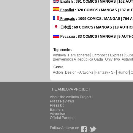
English
: 391 COMICS / MANGAS | 162 A
Español
: 320 COMICS / MANGAS | 137 A
Français
: 1009 COMICS / MANGAS | 764
日本語
: 69 COMICS / MANGAS | 18 AUTH
Русский
: 83 COMICS / MANGAS | 9 AUT
Top comics
Amilova
Hemispheres
Chronoctis Express
Supe
Bienvenidos A República Gada
Only Two
Astaro
Genre
Action
Design - Artworks
Fantasy - SF
Humor
C
THE AMILOVA PROJECT
About the Amilova Project
Press Reviews
Press kit
Banners
Advertise
Official Partners
Follow Amilova on