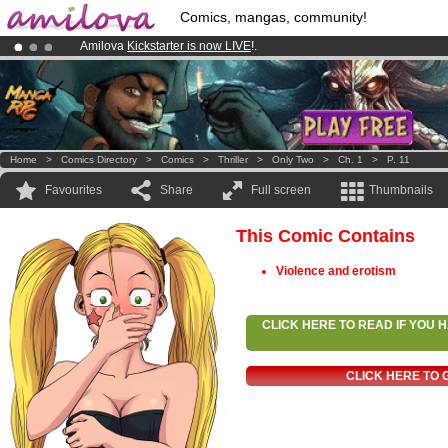
Comics, mangas, community!
Amilova
Kickstarter is now LIVE
!.
Premium membership from
3.95 euros
per month !
Get membership
Already 100000
members
and 1000
comics & mangas!
.
Home
>
Comics Directory
>
Comics
>
Thriller
>
Only Two
>
Ch. 1
>
P. 11
Favourites
Share
Full screen
Thumbnails
This Comic Contains
Violence and erotism
CLICK HERE TO READ IF YOU
CLICK HERE TO