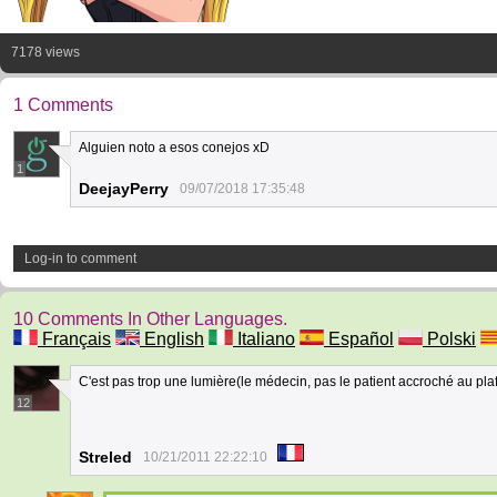
7178 views
1 Comments
Alguien noto a esos conejos xD
1
DeejayPerry
09/07/2018 17:35:48
Log-in to comment
10 Comments In Other Languages.
Français
English
Italiano
Español
Polski
C'est pas trop une lumière(le médecin, pas le patient accroché au plaf
12
Streled
10/21/2011 22:22:10