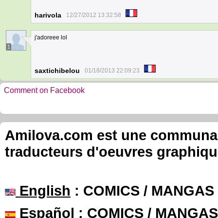
harivola
12/27/2012 13:32:58
j'adoreee lol
1
saxtichibelou
01/18/2013 22:09:23
Comment on Facebook
Amilova.com est une communauté
traducteurs d'oeuvres graphiqu
English
: COMICS / MANGAS
Español
: COMICS / MANGAS