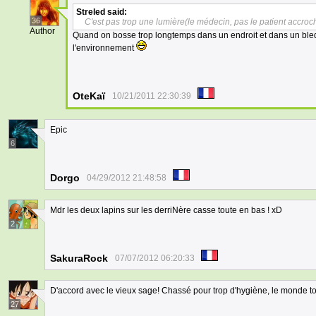
Streled
said:
36
C'est pas trop une lumière(le médecin, pas le patient accroch
Author
Quand on bosse trop longtemps dans un endroit et dans un bled
l'environnement
OteKaï
10/21/2011 22:30:39
Epic
6
Dorgo
04/29/2012 21:48:58
Mdr les deux lapins sur les derriNère casse toute en bas ! xD
2
SakuraRock
07/07/2012 06:20:33
D'accord avec le vieux sage! Chassé pour trop d'hygiène, le monde to
27