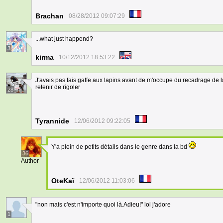
Brachan
08/28/2012 09:07:29
...what just happend?
3
kirma
10/12/2012 18:53:22
J'avais pas fais gaffe aux lapins avant de m'occupe du recadrage de la
retenir de rigoler
28
Tyrannide
12/06/2012 09:22:05
Y'a plein de petits détails dans le genre dans la bd
36
Author
OteKaï
12/06/2012 11:03:06
"non mais c'est n'importe quoi là.Adieu!" lol j'adore
1