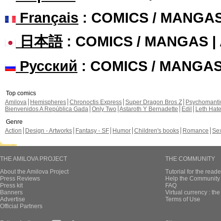
Français
: COMICS / MANGA
日本語
: COMICS / MANGAS 
Русский
: COMICS / MANGA
Top comics
Amilova
Hemispheres
Chronoctis Express
Super Dragon Bros Z
Psychomant
Bienvenidos A República Gada
Only Two
Astaroth Y Bernadette
Edil
Leth Hat
Genre
Action
Design - Artworks
Fantasy - SF
Humor
Children's books
Romance
Se
THE AMILOVA PROJECT
THE COMMUNITY
About the Amilova Project
Tutorial for the reade
Press Reviews
Help the Community 
Press kit
FAQ
Banners
Virtual currency : th
Advertise
Terms of Use
Official Partners