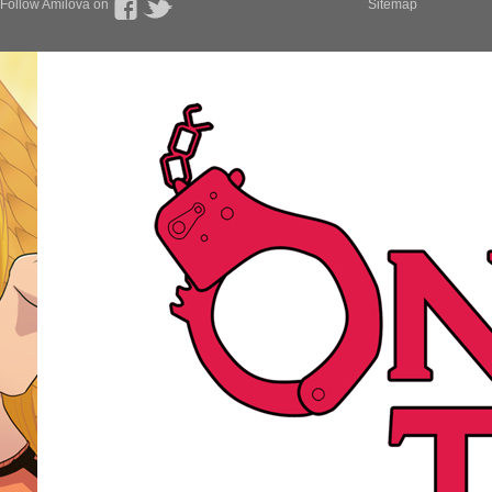
Follow Amilova on
Sitemap